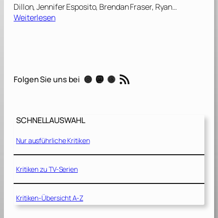
Dillon, Jennifer Esposito, Brendan Fraser, Ryan…
:
Weiterlesen
L
.
A
.
C
RSS-Feed
Instagram
Mastodon
Threads
Folgen Sie uns bei
r
a
s
h
SCHNELLAUSWAHL
[
2
Nur ausführliche Kritiken
0
0
4
Kritiken zu TV-Serien
]
Kritiken-Übersicht A-Z