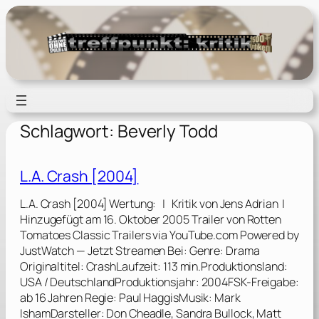
Zum
Inhalt
springen
Schlagwort:
Beverly Todd
L.A. Crash [2004]
L.A. Crash [2004] Wertung: | Kritik von Jens Adrian |
Hinzugefügt am 16. Oktober 2005 Trailer von Rotten
Tomatoes Classic Trailers via YouTube.com Powered by
JustWatch — Jetzt Streamen Bei: Genre: Drama
Originaltitel: CrashLaufzeit: 113 min.Produktionsland:
USA / DeutschlandProduktionsjahr: 2004FSK-Freigabe:
ab 16 Jahren Regie: Paul HaggisMusik: Mark
IshamDarsteller: Don Cheadle, Sandra Bullock, Matt