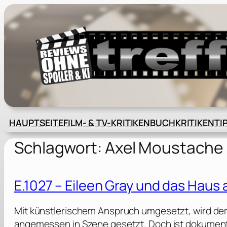
Zum
Inhalt
springen
HAUPTSEITE
FILM- & TV-KRITIKEN
BUCHKRITIKEN
TI
Schlagwort:
Axel Moustache
E.1027 – Eileen Gray und das Haus
Mit künstlerischem Anspruch umgesetzt, wird de
angemessen in Szene gesetzt. Doch ist dokument