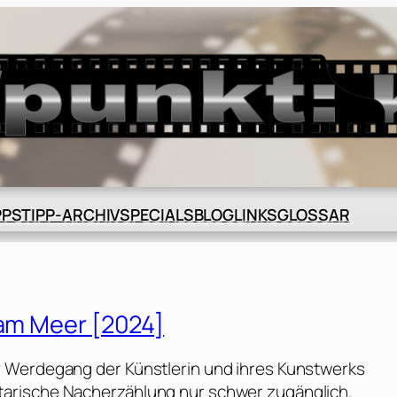
BLOG
GLOSSAR
PPS
TIPP-ARCHIV
SPECIALS
LINKS
 am Meer [2024]
r Werdegang der Künstlerin und ihres Kunstwerks
arische Nacherzählung nur schwer zugänglich.