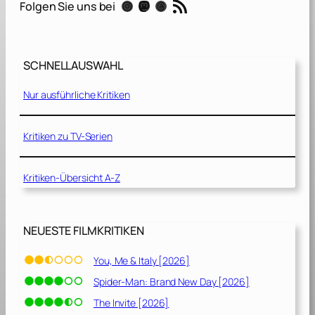
RSS-Feed
Instagram
Mastodon
Threads
Folgen Sie uns bei
a
r
f
.
SCHNELLAUSWAHL
N
i
Nur ausführliche Kritiken
c
h
t
Kritiken zu TV-Serien
.
S
Kritiken-Übersicht A-Z
c
h
l
a
NEUESTE FILMKRITIKEN
f
e
You, Me & Italy [2026]
n
Spider-Man: Brand New Day [2026]
.
[
The Invite [2026]