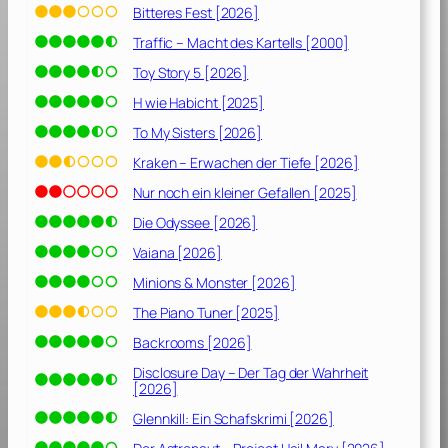
2
Bitteres Fest [2026]
0
Traffic – Macht des Kartells [2000]
1
4
Toy Story 5 [2026]
]
H wie Habicht [2025]
To My Sisters [2026]
Kraken – Erwachen der Tiefe [2026]
Nur noch ein kleiner Gefallen [2025]
Die Odyssee [2026]
Vaiana [2026]
Minions & Monster [2026]
The Piano Tuner [2025]
Backrooms [2026]
Disclosure Day – Der Tag der Wahrheit
[2026]
Glennkill: Ein Schafskrimi [2026]