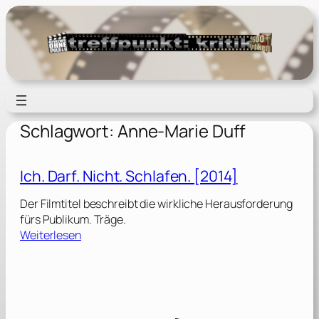
Zum
Inhalt
springen
Schlagwort:
Anne-Marie Duff
Ich. Darf. Nicht. Schlafen. [2014]
Der Filmtitel beschreibt die wirkliche Herausforderung
fürs Publikum. Träge.
:
Weiterlesen
I
c
h
.
D