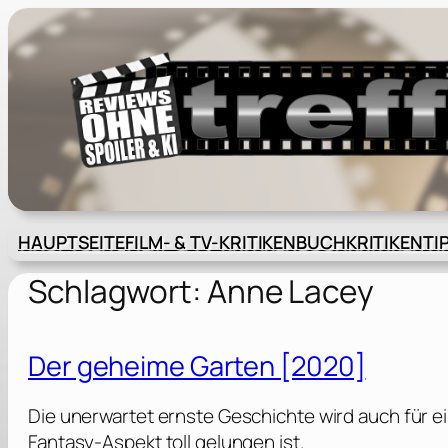
Zum
Inhalt
springen
HAUPTSEITE
FILM- & TV-KRITIKEN
BUCHKRITIKEN
TI
Schlagwort:
Anne Lacey
Der geheime Garten [2020]
Die unerwartet ernste Geschichte wird auch für e
Fantasy-Aspekt toll gelungen ist.