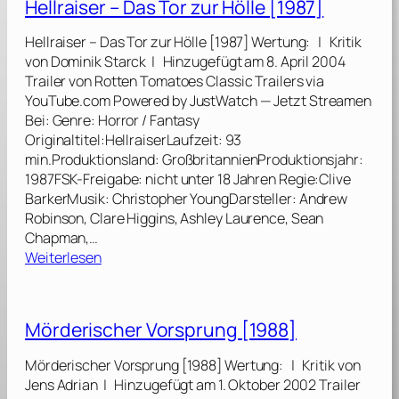
Hellraiser – Das Tor zur Hölle [1987]
r
T
Hellraiser – Das Tor zur Hölle [1987] Wertung: | Kritik
r
von Dominik Starck | Hinzugefügt am 8. April 2004
e
Trailer von Rotten Tomatoes Classic Trailers via
k
YouTube.com Powered by JustWatch — Jetzt Streamen
:
Bei: Genre: Horror / Fantasy
D
Originaltitel:HellraiserLaufzeit: 93
e
min.Produktionsland: GroßbritannienProduktionsjahr:
e
1987FSK-Freigabe: nicht unter 18 Jahren Regie:Clive
p
BarkerMusik: Christopher YoungDarsteller: Andrew
S
Robinson, Clare Higgins, Ashley Laurence, Sean
p
Chapman,…
a
:
Weiterlesen
c
H
e
e
N
l
Mörderischer Vorsprung [1988]
i
l
n
r
Mörderischer Vorsprung [1988] Wertung: | Kritik von
e
a
Jens Adrian | Hinzugefügt am 1. Oktober 2002 Trailer
:
i