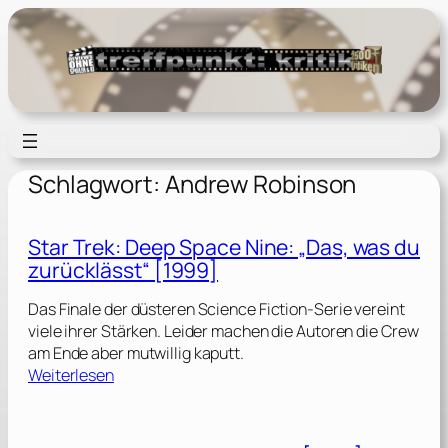
Zum
Inhalt
springen
Schlagwort:
Andrew Robinson
Star Trek: Deep Space Nine: „Das, was du
zurücklässt“ [1999]
Das Finale der düsteren Science Fiction-Serie vereint
viele ihrer Stärken. Leider machen die Autoren die Crew
am Ende aber mutwillig kaputt.
:
Weiterlesen
S
t
a