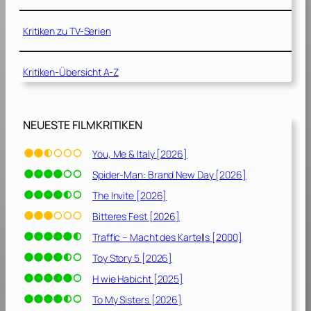
9
V
“
8
o
[
Kritiken zu TV-Serien
7
r
1
]
s
9
Kritiken-Übersicht A-Z
p
9
r
9
u
]
n
NEUESTE FILMKRITIKEN
g
[
You, Me & Italy [2026]
1
Spider-Man: Brand New Day [2026]
9
8
The Invite [2026]
8
Bitteres Fest [2026]
]
Traffic – Macht des Kartells [2000]
Toy Story 5 [2026]
H wie Habicht [2025]
To My Sisters [2026]