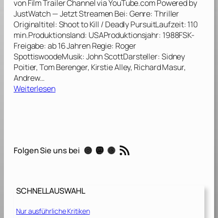
von Film Trailer Channel via YouTube.com Powered by
„
s
JustWatch — Jetzt Streamen Bei: Genre: Thriller
D
e
Originaltitel: Shoot to Kill / Deadly PursuitLaufzeit: 110
a
r
min.Produktionsland: USAProduktionsjahr: 1988FSK-
s
–
Freigabe: ab 16 Jahren Regie: Roger
,
D
SpottiswoodeMusik: John ScottDarsteller: Sidney
w
a
Poitier, Tom Berenger, Kirstie Alley, Richard Masur,
a
s
Andrew…
s
T
:
Weiterlesen
d
o
M
u
r
ö
z
z
r
u
u
d
r
r
e
ü
RSS-Feed
H
Instagram
Mastodon
Threads
Folgen Sie uns bei
r
c
ö
i
k
l
s
l
l
c
ä
e
SCHNELLAUSWAHL
h
s
[
e
s
1
Nur ausführliche Kritiken
r
t