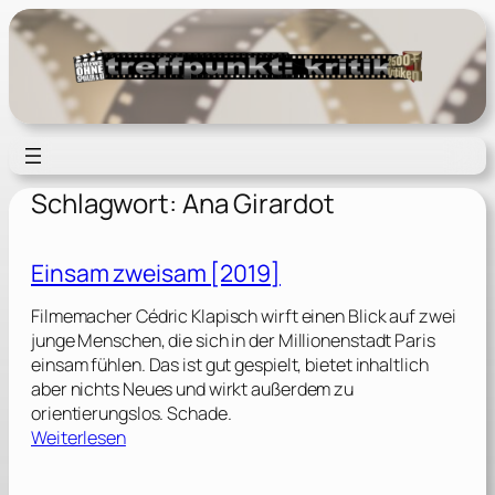
Zum
Inhalt
springen
Schlagwort:
Ana Girardot
Einsam zweisam [2019]
Filmemacher Cédric Klapisch wirft einen Blick auf zwei
junge Menschen, die sich in der Millionenstadt Paris
einsam fühlen. Das ist gut gespielt, bietet inhaltlich
aber nichts Neues und wirkt außerdem zu
orientierungslos. Schade.
:
Weiterlesen
E
i