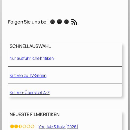
n
s
a
RSS-Feed
Instagram
Mastodon
Threads
Folgen Sie uns bei
m
z
w
e
SCHNELLAUSWAHL
i
s
Nur ausführliche Kritiken
a
m
[
Kritiken zu TV-Serien
2
0
Kritiken-Übersicht A-Z
1
9
]
NEUESTE FILMKRITIKEN
You, Me & Italy [2026]