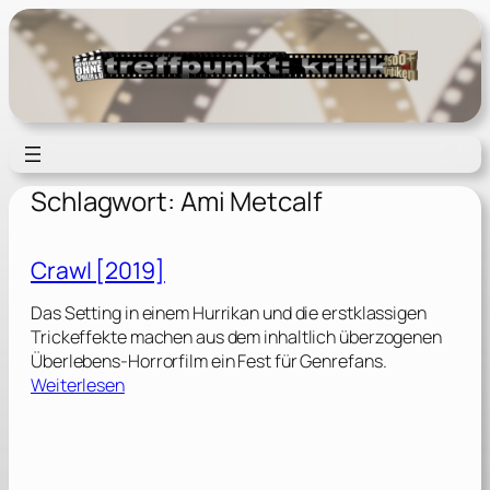
Zum
Inhalt
springen
Schlagwort:
Ami Metcalf
Crawl [2019]
Das Setting in einem Hurrikan und die erstklassigen
Trickeffekte machen aus dem inhaltlich überzogenen
Überlebens-Horrorfilm ein Fest für Genrefans.
:
Weiterlesen
C
r
a
w