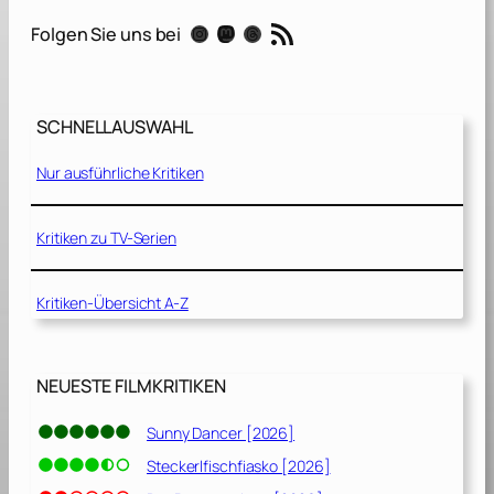
l
RSS-Feed
Instagram
Mastodon
Threads
Folgen Sie uns bei
[
2
0
1
SCHNELLAUSWAHL
9
]
Nur ausführliche Kritiken
Kritiken zu TV-Serien
Kritiken-Übersicht A-Z
NEUESTE FILMKRITIKEN
Sunny Dancer [2026]
Steckerlfischfiasko [2026]