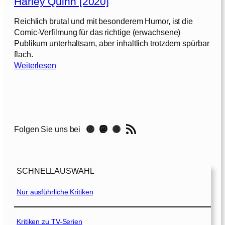
Harley Quinn [2020]
r
d
Reichlich brutal und mit besonderem Humor, ist die
:
Comic-Verfilmung für das richtige (erwachsene)
K
Publikum unterhaltsam, aber inhaltlich trotzdem spürbar
e
flach.
i
:
Weiterlesen
n
B
e
i
h
r
a
d
l
s
b
RSS-Feed
Instagram
Mastodon
Threads
Folgen Sie uns bei
o
e
f
n
P
S
r
a
SCHNELLAUSWAHL
e
c
y
h
Nur ausführliche Kritiken
:
e
T
n
h
Kritiken zu TV-Serien