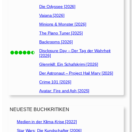
y
Die Odyssee [2026]
Q
u
Vaiana [2026]
i
Minions & Monster [2026]
n
n
The Piano Tuner [2025]
[
Backrooms [2026]
2
Disclosure Day – Der Tag der Wahrheit
0
[2026]
2
Glennkill: Ein Schafskrimi [2026]
0
]
Der Astronaut – Project Hail Mary [2026]
Crime 101 [2026]
Avatar: Fire and Ash [2025]
NEUESTE BUCHKRITIKEN
Medien in der Klima-Krise [2022]
Star Wars: Die Kundschafter [2006]