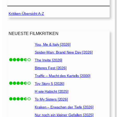
[
e
2
E
0
Kritiken-Übersicht A-Z
m
2
a
0
n
]
c
NEUESTE FILMKRITIKEN
i
p
You, Me & Italy [2026]
a
Spider-Man: Brand New Day [2026]
t
i
The Invite [2026]
o
Bitteres Fest [2026]
n
Traffic – Macht des Kartells [2000]
o
f
Toy Story 5 [2026]
H
H wie Habicht [2025]
a
To My Sisters [2026]
r
l
Kraken – Erwachen der Tiefe [2026]
e
Nur noch ein kleiner Gefallen [2025]