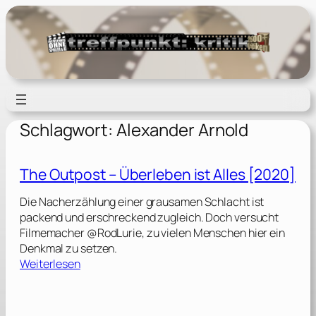
Zum
Inhalt
springen
Schlagwort:
Alexander Arnold
The Outpost – Überleben ist Alles [2020]
Die Nacherzählung einer grausamen Schlacht ist
packend und erschreckend zugleich. Doch versucht
Filmemacher @RodLurie, zu vielen Menschen hier ein
Denkmal zu setzen.
:
Weiterlesen
T
h
e