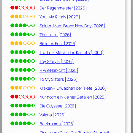
t
A
Der Regenmeister [2026]
l
You, Me & Italy [2026]
l
Spider-Man: Brand New Day [2026]
e
s
The Invite [2026]
[
Bitteres Fest [2026]
2
Traffic – Macht des Kartells [2000]
0
2
Toy Story 5 [2026]
0
H wie Habicht [2025]
]
To My Sisters [2026]
Kraken – Erwachen der Tiefe [2026]
Nur noch ein kleiner Gefallen [2025]
Die Odyssee [2026]
Vaiana [2026]
Backrooms [2026]
Disclosure Day – Der Tag der Wahrheit