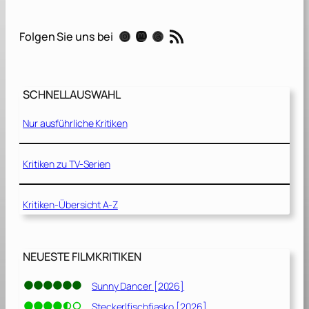
O
u
RSS-Feed
Instagram
Mastodon
Threads
Folgen Sie uns bei
t
p
o
s
SCHNELLAUSWAHL
t
Nur ausführliche Kritiken
–
Ü
b
Kritiken zu TV-Serien
e
r
Kritiken-Übersicht A-Z
l
e
b
e
NEUESTE FILMKRITIKEN
n
i
Sunny Dancer [2026]
s
Steckerlfischfiasko [2026]