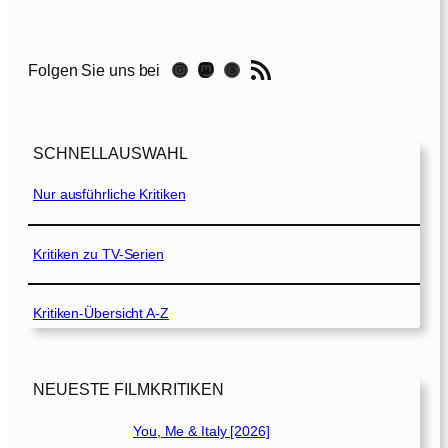
l
k
i
RSS-Feed
Instagram
Mastodon
Threads
Folgen Sie uns bei
e
n
[
2
SCHNELLAUSWAHL
0
1
Nur ausführliche Kritiken
9
]
Kritiken zu TV-Serien
Kritiken-Übersicht A-Z
NEUESTE FILMKRITIKEN
You, Me & Italy [2026]