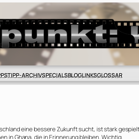
BLOG
GLOSSAR
PPS
TIPP-ARCHIV
SPECIALS
LINKS
hland eine bessere Zukunft sucht, ist stark gespielt
 in Ghana, die in Erinnerung bleiben. Wichtig.