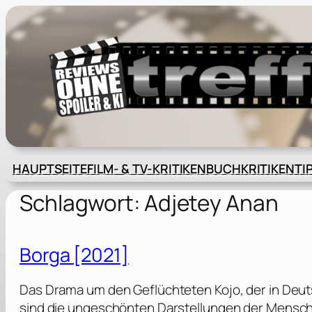
Zum
Inhalt
springen
HAUPTSEITE
FILM- & TV-KRITIKEN
BUCHKRITIKEN
TI
Schlagwort:
Adjetey Anan
Borga [2021]
Das Drama um den Geflüchteten Kojo, der in Deutsc
sind die ungeschönten Darstellungen der Menschen