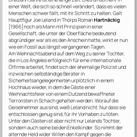
einer Welt, die sich so schnell verändert, dass es vielen
Menschen schwer fällt, mit ihr Schritt zu halten. Galt
Hauptfigur Joe Leland in
Thorps
Roman
Hartnäckig
[1966] noch als Mann mit Prinzipien in einer
Gesellschaft, die unter der Oberfläche bedeutend
abgründiger war als es den Anschein hatte, wirkt er nun
wie ein Fossil aus längst vergangenen Tagen.
Am Weihnachtsabend auf dem Weg zu seiner Tochter,
die in Los Angeles erfolgreich für eine internationale
Ölfirma arbeitet, findet sich der ehemalige Polizist und
inzwischen selbständige Berater in
Sicherheitsangelegenheiten urplötzlich in einem
Hochhaus wieder, in dem die Gäste einer
Weihnachtsfeier von einem Dutzend bewaffneter
Terroristen in Schach gehalten werden. Worauf die
Geiselnehmer aus sind, weiß Leland nicht. Nur dass sie
entschlossen genug sind, für ihr Vorhaben zu töten.
Unter den Gästen ist aber nicht nur Lelands Tochter,
sondern auch seine beiden Enkelkinder. So nimmt der
alternde Held wider Willen den Kampf gegen die