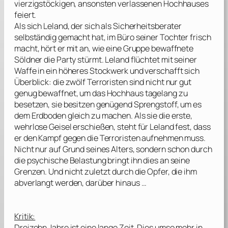
vierzigstöckigen, ansonsten verlassenen Hochhauses
feiert.
Als sich Leland, der sich als Sicherheitsberater
selbständig gemacht hat, im Büro seiner Tochter frisch
macht, hört er mit an, wie eine Gruppe bewaffnete
Söldner die Party stürmt. Leland flüchtet mit seiner
Waffe in ein höheres Stockwerk und verschafft sich
Überblick: die zwölf Terroristen sind nicht nur gut
genug bewaffnet, um das Hochhaus tagelang zu
besetzen, sie besitzen genügend Sprengstoff, um es
dem Erdboden gleich zu machen. Als sie die erste,
wehrlose Geisel erschießen, steht für Leland fest, dass
er den Kampf gegen die Terroristen aufnehmen muss.
Nicht nur auf Grund seines Alters, sondern schon durch
die psychische Belastung bringt ihn dies an seine
Grenzen. Und nicht zuletzt durch die Opfer, die ihm
abverlangt werden, darüber hinaus …
Kritik:
Dreizehn Jahre ist eine lange Zeit. Dies umso mehr in