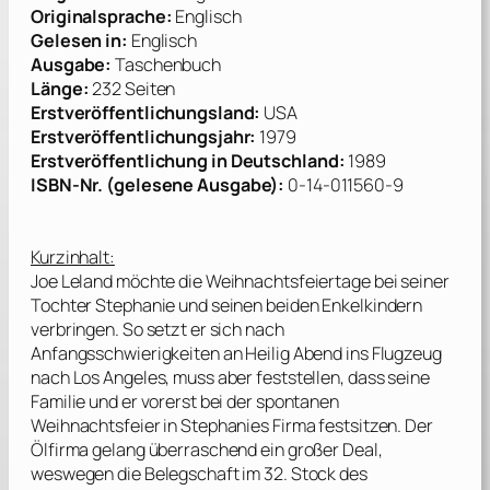
Originalsprache:
Englisch
Gelesen in
:
Englisch
Ausgabe:
Taschenbuch
Länge:
232 Seiten
Erstveröffentlichungsland:
USA
Erstveröffentlichungsjahr:
1979
Erstveröffentlich
ung in Deutschland:
1989
ISBN-Nr. (geles
ene Ausgabe):
0-14-011560-9
Kurzinhalt:
Joe Leland möchte die Weihnachtsfeiertage bei seiner
Tochter Stephanie und seinen beiden Enkelkindern
verbringen. So setzt er sich nach
Anfangsschwierigkeiten an Heilig Abend ins Flugzeug
nach Los Angeles, muss aber feststellen, dass seine
Familie und er vorerst bei der spontanen
Weihnachtsfeier in Stephanies Firma festsitzen. Der
Ölfirma gelang überraschend ein großer Deal,
weswegen die Belegschaft im 32. Stock des