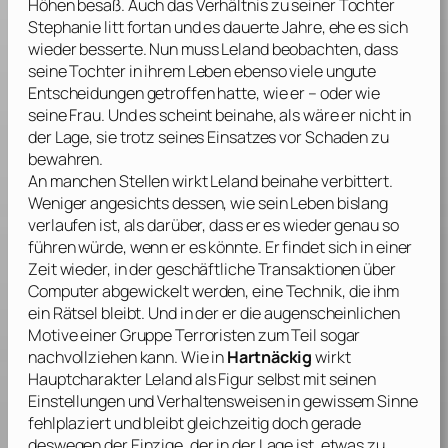
Höhen besaß. Auch das Verhältnis zu seiner Tochter
Stephanie litt fortan und es dauerte Jahre, ehe es sich
wieder besserte. Nun muss Leland beobachten, dass
seine Tochter in ihrem Leben ebenso viele ungute
Entscheidungen getroffen hatte, wie er – oder wie
seine Frau. Und es scheint beinahe, als wäre er nicht in
der Lage, sie trotz seines Einsatzes vor Schaden zu
bewahren.
An manchen Stellen wirkt Leland beinahe verbittert.
Weniger angesichts dessen, wie sein Leben bislang
verlaufen ist, als darüber, dass er es wieder genau so
führen würde, wenn er es könnte. Er findet sich in einer
Zeit wieder, in der geschäftliche Transaktionen über
Computer abgewickelt werden, eine Technik, die ihm
ein Rätsel bleibt. Und in der er die augenscheinlichen
Motive einer Gruppe Terroristen zum Teil sogar
nachvollziehen kann. Wie in
Hartnäckig
wirkt
Hauptcharakter Leland als Figur selbst mit seinen
Einstellungen und Verhaltensweisen in gewissem Sinne
fehlplaziert und bleibt gleichzeitig doch gerade
deswegen der Einzige, der in der Lage ist, etwas zu