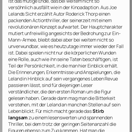
ist das mutige Ende, das bei weitem nicht so
versöhnlich ausfällt wie in der Kinoadaption. Aus Joe
Lelands Sicht erzählt Autor
Roderick Thorp
einen
packenden Actionthriller, der seinerzeit mit einem
revolutionären Konzept aufwartet. Der Hauptcharakter
mutiert unfreiwillig angesichts der Bedrohung zur Ein-
Mann-Armee, bleibt dabei aber bei weitem nicht so
unverwundbar, wie es heutzutage immer wieder der Fall
ist. Dabei spielen nicht nur die körperlichen Wunden
eine Rolle, auch wie ihn seine Taten beschäftigen, ist
Teil der Persönlichkeit, in die man hier Einblick erhält.
Die Erinnerungen, Erkenntnisse und Anspielungen, die
Leland in Hinblick auf sein vergangenes Leben Revue
passieren lässt, sind für diejenigen Leser
verständlicher, die den ersten Roman um die Figur
gelesen haben. Gerade dann mag man die Bitterkeit
verstehen, mit der Leland an manchen Stellen auf sein
Leben blickt. Für mich macht gerade das
Stirb
langsam
zu einem lesenswerten und spannenden
Thriller, bei dem trotz der geringen Seitenanzahl die
Figuren ebenso zum Zug kommen. Hat man die