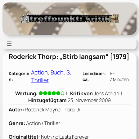
Zum
Inhalt
springen
Roderick Thorp: „Stirb langsam“ [1979]
Action
, 
Buch
, 
S
, 
Kategorie
Lesedauer:
5–
Thriller
n:
ca.
7 Minuten
Wertung:
|
Kritik von
Jens Adrian
|
Hinzugefügt am
23. November 2009
Autor:
Roderick Mayne Thorp, Jr.
Genre:
Action / Thriller
Originaltitel:
Nothing Lasts Forever