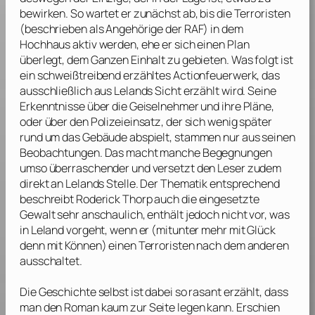
bewirken. So wartet er zunächst ab, bis die Terroristen
(beschrieben als Angehörige der RAF) in dem
Hochhaus aktiv werden, ehe er sich einen Plan
überlegt, dem Ganzen Einhalt zu gebieten. Was folgt ist
ein schweißtreibend erzähltes Actionfeuerwerk, das
ausschließlich aus Lelands Sicht erzählt wird. Seine
Erkenntnisse über die Geiselnehmer und ihre Pläne,
oder über den Polizeieinsatz, der sich wenig später
rund um das Gebäude abspielt, stammen nur aus seinen
Beobachtungen. Das macht manche Begegnungen
umso überraschender und versetzt den Leser zudem
direkt an Lelands Stelle. Der Thematik entsprechend
beschreibt
Roderick Thorp
auch die eingesetzte
Gewalt sehr anschaulich, enthält jedoch nicht vor, was
in Leland vorgeht, wenn er (mitunter mehr mit Glück
denn mit Können) einen Terroristen nach dem anderen
ausschaltet.
Die Geschichte selbst ist dabei so rasant erzählt, dass
man den Roman kaum zur Seite legen kann. Erschien