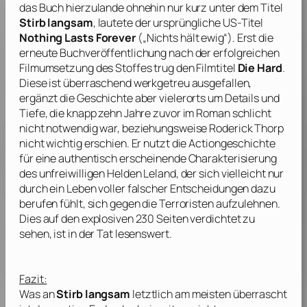
das Buch hierzulande ohnehin nur kurz unter dem Titel
Stirb langsam
, lautete der ursprüngliche US-Titel
Nothing Lasts Forever
(„Nichts hält ewig“). Erst die
erneute Buchveröffentlichung nach der erfolgreichen
Filmumsetzung des Stoffes trug den Filmtitel
Die Hard
.
Diese ist überraschend werkgetreu ausgefallen,
ergänzt die Geschichte aber vielerorts um Details und
Tiefe, die knapp zehn Jahre zuvor im Roman schlicht
nicht notwendig war, beziehungsweise
Roderick Thorp
nicht wichtig erschien. Er nutzt die Actiongeschichte
für eine authentisch erscheinende Charakterisierung
des unfreiwilligen Helden Leland, der sich vielleicht nur
durch ein Leben voller falscher Entscheidungen dazu
berufen fühlt, sich gegen die Terroristen aufzulehnen.
Dies auf den explosiven 230 Seiten verdichtet zu
sehen, ist in der Tat lesenswert.
Fazit:
Was an
Stirb langsam
letztlich am meisten überrascht