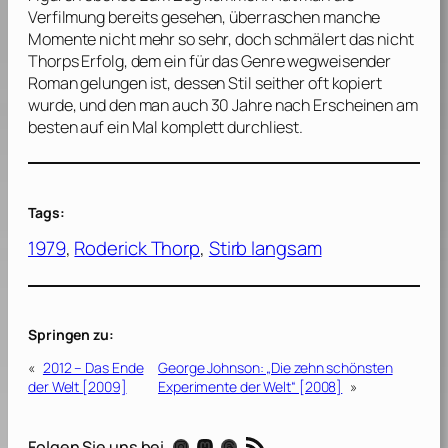
Verfilmung bereits gesehen, überraschen manche
Momente nicht mehr so sehr, doch schmälert das nicht
Thorps
Erfolg, dem ein für das Genre wegweisender
Roman gelungen ist, dessen Stil seither oft kopiert
wurde, und den man auch 30 Jahre nach Erscheinen am
besten auf ein Mal komplett durchliest.
Tags:
1979
, 
Roderick Thorp
, 
Stirb langsam
Springen zu:
«
2012 – Das Ende
George Johnson: „Die zehn schönsten
der Welt [2009]
Experimente der Welt“ [2008]
»
RSS-Feed
Instagram
Mastodon
Threads
Folgen Sie uns bei