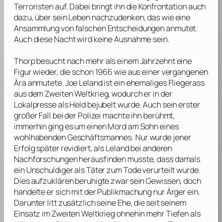
Terroristen auf. Dabei bringt ihn die Konfrontation auch
dazu, über sein Leben nachzudenken, das wie eine
Ansammlung von falschen Entscheidungen anmutet.
Auch diese Nacht wird keine Ausnahme sein.
Thorp
besucht nach mehr als einem Jahrzehnt eine
Figur wieder, die schon 1966 wie aus einer vergangenen
Ära anmutete. Joe Leland ist ein ehemaliges Fliegerass
aus dem Zweiten Weltkrieg, wodurch er in der
Lokalpresse als Held bejubelt wurde. Auch sein erster
großer Fall bei der Polizei machte ihn berühmt,
immerhin ging es um einen Mord am Sohn eines
wohlhabenden Geschäftsmannes. Nur wurde jener
Erfolg später revidiert, als Leland bei anderen
Nachforschungen herausfinden musste, dass damals
ein Unschuldiger als Täter zum Tode verurteilt wurde.
Dies aufzuklären beruhigte zwar sein Gewissen, doch
handelte er sich mit der Publikmachung nur Ärger ein.
Darunter litt zusätzlich seine Ehe, die seit seinem
Einsatz im Zweiten Weltkrieg ohnehin mehr Tiefen als