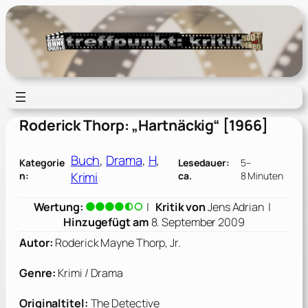
Zum
Inhalt
springen
Roderick Thorp: „Hartnäckig“ [1966]
Buch
, 
Drama
, 
H
, 
Kategorie
Lesedauer:
5–
Krimi
n:
ca.
8 Minuten
Wertung:
|
Kritik von
Jens Adrian
|
Hinzugefügt am
8. September 2009
Autor:
Roderick Mayne Thorp, Jr.
Genre:
Krimi / Drama
Originaltitel:
The Detective