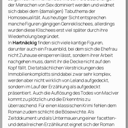
der Menschen von Sex dominiert werden und widmet
sich dabei dem (damaligen) Tabuthema der
Homosexualität. Aus heutiger Sicht entsprechen
manche Figuren gängigen Genreklischees, allerdings
wurden diese Klischees erst viel später durch ihre
Wiederholung begründet.
In
Hartnäckig
finden sich viele kantige Figuren,
darunter auch ein Frauenbild, bei dem sich die Ehefrau
nicht Zuhause einsperren lässt, sondern ihrer Arbeit
nachgehen muss, damit ihr die Decke nicht auf den
Kopf fällt. Die tatsächlichen Verstrickungen des
Immobilienkomplotts sind dabei zwar sehr komplex,
werden aber nicht wirklich von Leland aufgedeckt,
sondern im Lauf der Erzählung als aufgedeckt
präsentiert. Auch die Auflösung des Todes von MacIver
kommt zu plötzlich und die Erkenntnis zu
überraschend. Für einen klassischen Krimi fehlen dem
Roman zudem schlicht die Bösewichte. Als
Zeitdokument und als Untermauerung einer facetten-
und detailreichen Erzählkunst eignet sich der Roman