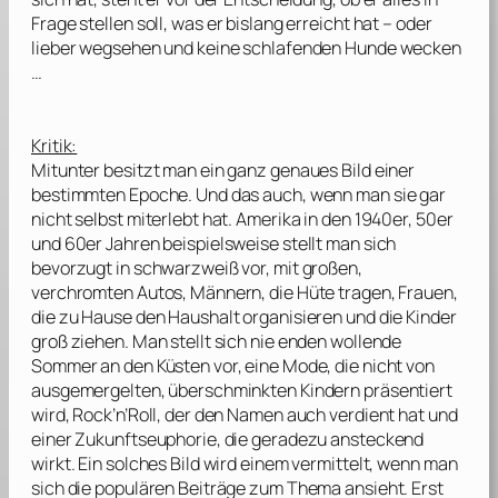
Frage stellen soll, was er bislang erreicht hat – oder
lieber wegsehen und keine schlafenden Hunde wecken
…
Kritik:
Mitunter besitzt man ein ganz genaues Bild einer
bestimmten Epoche. Und das auch, wenn man sie gar
nicht selbst miterlebt hat. Amerika in den 1940er, 50er
und 60er Jahren beispielsweise stellt man sich
bevorzugt in schwarzweiß vor, mit großen,
verchromten Autos, Männern, die Hüte tragen, Frauen,
die zu Hause den Haushalt organisieren und die Kinder
groß ziehen. Man stellt sich nie enden wollende
Sommer an den Küsten vor, eine Mode, die nicht von
ausgemergelten, überschminkten Kindern präsentiert
wird, Rock’n’Roll, der den Namen auch verdient hat und
einer Zukunftseuphorie, die geradezu ansteckend
wirkt. Ein solches Bild wird einem vermittelt, wenn man
sich die populären Beiträge zum Thema ansieht. Erst