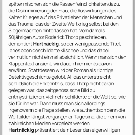
später mischen sich die Rassenfeindlichkeiten dazu,
die Diskriminierung der Frau, die Auswirkungen des
Kalten Krieges auf das Privatleben der Menschen und
das Trauma, das der Zweite Weltkrieg selbst bei den
Siegermächten hinterlassen hat. Vom damals
30jährigen Autor
Roderick Thorp
geschrieben,
demontiert
Hartnäckig
, so der wenig passende Titel,
jenes oben geschilderte Klischee und das dabei
vermutlich nicht einmal absichtlich. Wenn man sich den
Klappentext ansieht, wird auch hier nichts davon
erwähnt. Stattdessen wird der Roman als richtige
Detektivgeschichte gelobt. All das unterstreicht
schließlich die Erkenntnis, dass
Thorp
nicht daran
gelegen war, das zeitgenössische Bild zu
entmystifizieren, vielmehr schilderte er die Welt so, wie
sie für ihn war. Dann muss man sich allerdings
irgendwann die Frage stellen, wie authentisch denn die
Weltbilder längst vergangener Tage sind, die einem von
zahlreichen Medien vorgelebt werden.
Hartnäckig
präsentiert dem Leser den eigenwilligen