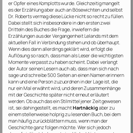
er Opfer eines Komplotts wurde. Gleichzeitig mangelt
es der Erzählung aber auch an Bösewichten und selbst
Dr. Roberts vermag diese Lücke nicht so recht zu füllen.
Dabei stellt sich insbesondere in den ersten zwei
Dritteln des Buches die Frage, inwiefern die
Erzählungen aus der Vergangenheit Lelands mit dem
aktuellen Fall in Verbindung stehen und ob überhaupt.
Wenn dies dann allerdings geklärt wird, erfolgt die
Auflösung so rasch, dass man als Leser die wichtigsten
Momente verpasst zu haben scheint. Dabei verlangt
der Autor seinen Lesern auch ab, dass man sich nach
sage und schreibe 500 Seiten an einen Namen erinnern
kann und eine Person zuzuordnen in der Lage ist, die
nur ein Mal erwähnt wird, und deren Zusammenhänge
mit der Geschichte später nicht erneut erläutert
werden. Ob auch das ein Stilmittel jener Zeit gewesen
ist, sei dahingestellt, es macht
Hartnäckig
aber zu
einem stellenweise holprig zu lesenden Buch, bei dem
man häufig zurückblättern muss, wenn man der
Geschichte ganz folgen möchte. Wer sich jedoch