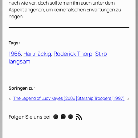
nach wie vor, doch sollte man ihn auch unter dem
Aspekt angehen, um keine falschen Erwartungen zu
hegen.
Tags:
1966
, 
Hartnäckig
, 
Roderick Thorp
, 
Stirb
langsam
Springen zu:
«
The Legend of Lucy Keyes [2006]
Starship Troopers [1997]
»
RSS-Feed
Instagram
Mastodon
Threads
Folgen Sie uns bei