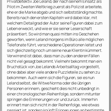
Privatdetektiv Joe Leland, der nach seinem Einsatz als
Pilot im Zweiten Weltkrieg zuerst als Polizist arbeitete,
ehe er die Marke abgab und sich selbstständig machte.
Bereits nach den ersten Kapiteln wird dabei klar, mit
welchem Detailgrad der Autor seine Figuren dabei zum
Leben erweckt, und wie er sie seiner Leserschaft
präsentiert. So wird man quasi mitten ins Geschehen
geworfen, wenn Leland morgens im Büro alle möglichen
Telefonate führt, verschiedene Operationen leitet und
sich gleichzeitig noch um seine neue Klientin kümmert.
Verwirrend ist dabei, dass man zu den anderen Fällen
nicht viel gesagt bekommt. Vielmehr bekommt man ein
Bruchstück von Joe Lelands Arbeitsalltag vorgestellt,
ohne dabei aber viele andere Puzzleteile zu sehen zu
bekommen. Auch wenn sich die Figuren, sei es nun
Leland selbst, die Witwe Norma oder die übrigen
Personen erinnern, geschieht dies nicht unbedingt in
einer chronologischen Reihenfolge, sondern mitunter
springen die Erinnerungen vor und zurück. Immerhin
erinnert man sich nicht in der Reihenfolge, wie etwas
passiert ist, sondern knüpft Erinnerungen an bestimmte