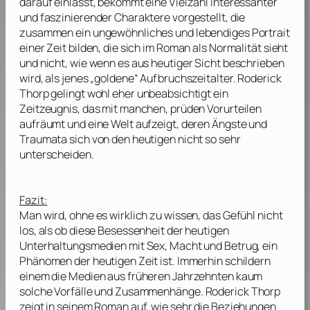
darauf einlässt, bekommt eine Vielzahl interessanter
und faszinierender Charaktere vorgestellt, die
zusammen ein ungewöhnliches und lebendiges Portrait
einer Zeit bilden, die sich im Roman als Normalität sieht
und nicht, wie wenn es aus heutiger Sicht beschrieben
wird, als jenes „goldene“ Aufbruchszeitalter.
Roderick
Thorp
gelingt wohl eher unbeabsichtigt ein
Zeitzeugnis, das mit manchen, prüden Vorurteilen
aufräumt und eine Welt aufzeigt, deren Ängste und
Traumata sich von den heutigen nicht so sehr
unterscheiden.
Fazit:
Man wird, ohne es wirklich zu wissen, das Gefühl nicht
los, als ob diese Besessenheit der heutigen
Unterhaltungsmedien mit Sex, Macht und Betrug, ein
Phänomen der heutigen Zeit ist. Immerhin schildern
einem die Medien aus früheren Jahrzehnten kaum
solche Vorfälle und Zusammenhänge.
Roderick Thorp
zeigt in seinem Roman auf, wie sehr die Beziehungen