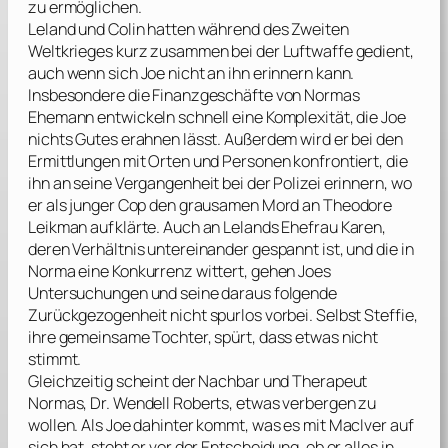
zu ermöglichen.
Leland und Colin hatten während des Zweiten
Weltkrieges kurz zusammen bei der Luftwaffe gedient,
auch wenn sich Joe nicht an ihn erinnern kann.
Insbesondere die Finanzgeschäfte von Normas
Ehemann entwickeln schnell eine Komplexität, die Joe
nichts Gutes erahnen lässt. Außerdem wird er bei den
Ermittlungen mit Orten und Personen konfrontiert, die
ihn an seine Vergangenheit bei der Polizei erinnern, wo
er als junger Cop den grausamen Mord an Theodore
Leikman aufklärte. Auch an Lelands Ehefrau Karen,
deren Verhältnis untereinander gespannt ist, und die in
Norma eine Konkurrenz wittert, gehen Joes
Untersuchungen und seine daraus folgende
Zurückgezogenheit nicht spurlos vorbei. Selbst Steffie,
ihre gemeinsame Tochter, spürt, dass etwas nicht
stimmt.
Gleichzeitig scheint der Nachbar und Therapeut
Normas, Dr. Wendell Roberts, etwas verbergen zu
wollen. Als Joe dahinter kommt, was es mit MacIver auf
sich hat, steht er vor der Entscheidung, ob er alles in