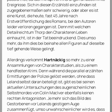
Ereignisse. Sich in diesen Erzählstil einzufinden ist
zugegebenermaßen sehr schwierig, oder aber es ist
eine Kunst, die heute, fast 45 Jahre nach
Erstveröffentlichung des Romans, bei den Autoren
leider verloren gegangen ist. Denn mit welchem
Detailreichtum
Thorp
den Charakteren Leben
einhaucht, ist in der Tat beeindruckend. Dies umso
mehr, da ihm dies bei beinahe allen Figuren auf dieselbe
tief gehende Weise gelingt.
Allerdings verkommt
Hartnäckig
so mehr zu einer
Ansammlungen von Charakterstudien, als zu einem
handfesten Krimi. Denn während die parallel erzählten
Ermittlungen der Polizei gelöst werden, ohne dass
Leland selbst daran beteiligt ist, gibt es bei seinen
aktuellen Untersuchungen des augenscheinlichen
Selbstmordes von Colin MacIver ebenfalls keinen
rechten Antagonisten. Je mehr sich das Bild des
Gestorbenen vor Lelands geistigem Auge
zusammenfügt, umso unwahrscheinlicher wird es, dass