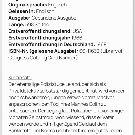
Originalsprache:
Englisch
Gelesen in
:
Englisch
Ausgabe:
Gebundene Ausgabe
Länge:
598 Seiten
Erstveröffentlichung
sland:
USA
Erstveröffentlichungsjahr:
1966
Erstveröffentlich
ung in Deutschland:
1968
ISBN-Nr. (gelesene Ausgabe):
66-11630 (Library of
Congress Catalog Card Number)
Kurzinhalt:
Der ehemalige Polizist Joe Leland, der sich als
Privatdetektiv selbstständig gemacht hat, wird von der
hoch schwangeren, jungen Witwe Norma MacIver
angesprochen, den Tod ihres Mannes Colin zu
untersuchen. Der beging laut Polizeibericht vor einigen
Monaten Selbstmord, wohl wissend, dass er Vater
werden würde und mit genügend Geld auf dem
Bankkonto, um Norma und ihrem Kind ein gutes Leben