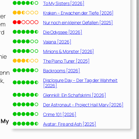
To My Sisters [2026]
Kraken – Erwachen der Tiefe [2026]
ter
Nur noch ein kleiner Gefallen [2025]
dem
rd
Die Odyssee [2026]
Vaiana [2026]
Minions & Monster [2026]
nie
The Piano Tuner [2025]
Backrooms [2026]
Denn
k,
Disclosure Day – Der Tag der Wahrheit
[2026]
Glennkill: Ein Schafskrimi [2026]
Der Astronaut – Project Hail Mary [2026]
Crime 101 [2026]
, My
Avatar: Fire and Ash [2025]