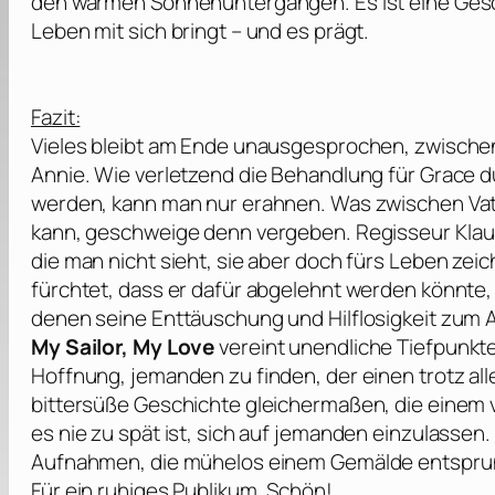
den warmen Sonnenuntergängen. Es ist eine Ges
Leben mit sich bringt – und es prägt.
Fazit:
Vieles bleibt am Ende unausgesprochen, zwisch
Annie. Wie verletzend die Behandlung für Grace d
werden, kann man nur erahnen. Was zwischen Vater
kann, geschweige denn vergeben. Regisseur
Klau
die man nicht sieht, sie aber doch fürs Leben zei
fürchtet, dass er dafür abgelehnt werden könnte,
denen seine Enttäuschung und Hilflosigkeit zum
My Sailor, My Love
vereint unendliche Tiefpunk
Hoffnung, jemanden zu finden, der einen trotz all
bittersüße Geschichte gleichermaßen, die einem v
es nie zu spät ist, sich auf jemanden einzulassen. 
Aufnahmen, die mühelos einem Gemälde entsprung
Für ein ruhiges Publikum. Schön!