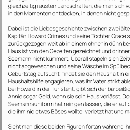
gleichzeitig rausten Landschaften, die man sich vor
in den Momenten entdecken, in denen nicht gesp
Dabei ist die Liebesgeschichte zwischen zwei ält
Kapitän Howard Grimes und seine Tochter Grace s
zurückgezogen weit ab in einem ohnehin dünn besi
Haus ist von den Gezeiten gezeichnet und drinne
Seemann nicht kümmert. Überall stapeln sich Zeit
nicht abgewaschen und seine Wäsche im Spülbecke
Geburtstag aufsucht, findet sie den Haushalt in
Haushaltshilfe engagieren, was ihr Vater strikt ab
bei Howard in der Tür steht, gibt sich der bärbe
Annie sogar Geld, wenn sie sein Haus verlässt. D
Seemannsuniform hat reinigen lassen, die er auf d
die ihm nie etwas Böses wollte, verletzt hat und ma
Sieht man diese beiden Figuren fortan während ih