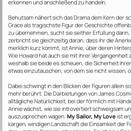
erkennen und anschließend zu handeln.
Behutsam nähert sich das Drama dem Kern der sc
Grace als tragischste Figur der Geschichte offe
zu übernehmen, sucht sie seither Erfüllung darin,
zerbricht sie gleichzeitig daran, dass ihr die Aner
merklich kurz kommt, ist Annie, über deren Hinter
Wie Howard hat auch sie mit ihrer Vergangenheit
weshalb sie beide es scheuen, die Sicherheit i
etwas einzutauschen, von dem sie nicht wissen, o
Dabei schwingt in den Blicken der Figuren allein so
mehr berührt. Die Darbietungen von
James Cosm
alltägliche Natürlichkeit, bei der förmlich mit Hä
Annie wächst, wie sie introvertiert schweigsam 
auszusprechen wagen.
My Sailor, My Love
ist er
kargen, windigen Landschaft die Einsamkeit der F