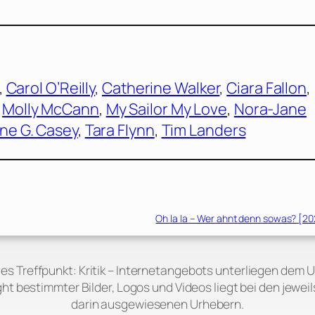
, 
Carol O’Reilly
, 
Catherine Walker
, 
Ciara Fallon
, 
 
Molly McCann
, 
My Sailor My Love
, 
Nora-Jane
ne G. Casey
, 
Tara Flynn
, 
Tim Landers
Oh la la – Wer ahnt denn sowas? [20
 des Treffpunkt: Kritik – Internetangebots unterliegen dem 
ht bestimmter Bilder, Logos und Videos liegt bei den jeweil
darin ausgewiesenen Urhebern.