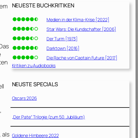
NEUESTE BUCHKRITIKEN
llem
Medien in der Klima-Krise [2022]
Star Wars: Die Kundschafter [2006]
Der Turm [1973]
 Das
Darktown [2016]
e
Die Rache von Captain Future [2017]
ten
Kritiken zu Audiobooks
NEUSTE SPECIALS
ll
Oscars 2026
,
„Der Pate“ Trilogie (zum 50. Jubiläum)
 als
Goldene Himbeere 2022