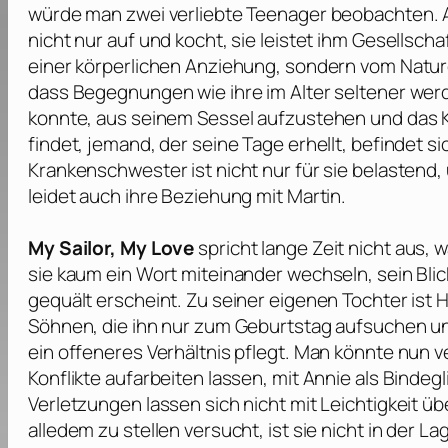
würde man zwei verliebte Teenager beobachten. 
nicht nur auf und kocht, sie leistet ihm Gesellsch
einer körperlichen Anziehung, sondern vom Nature
dass Begegnungen wie ihre im Alter seltener wer
konnte, aus seinem Sessel aufzustehen und das 
findet, jemand, der seine Tage erhellt, befindet si
Krankenschwester ist nicht nur für sie belastend, 
leidet auch ihre Beziehung mit Martin.
My Sailor, My Love
spricht lange Zeit nicht aus,
sie kaum ein Wort miteinander wechseln, sein Blick 
gequält erscheint. Zu seiner eigenen Tochter ist 
Söhnen, die ihn nur zum Geburtstag aufsuchen u
ein offeneres Verhältnis pflegt. Man könnte nun
Konflikte aufarbeiten lassen, mit Annie als Binde
Verletzungen lassen sich nicht mit Leichtigkeit ü
alledem zu stellen versucht, ist sie nicht in der Lag