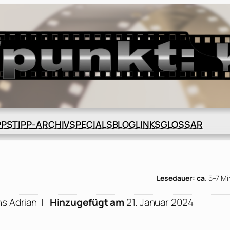
BLOG
GLOSSAR
PPS
TIPP-ARCHIV
SPECIALS
LINKS
Lesedauer: ca.
5–7 Mi
ns Adrian
|
Hinzugefügt am
21. Januar 2024