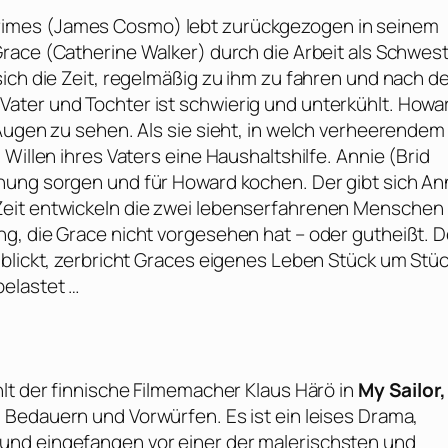
imes (
James Cosmo
) lebt zurückgezogen in seinem
Grace (
Catherine Walker
) durch die Arbeit als Schwes
sich die Zeit, regelmäßig zu ihm zu fahren und nach 
ater und Tochter ist schwierig und unterkühlt. Howa
Augen zu sehen. Als sie sieht, in welch verheerendem
Willen ihres Vaters eine Haushaltshilfe. Annie (
Brid
dnung sorgen und für Howard kochen. Der gibt sich An
Zeit entwickeln die zwei lebenserfahrenen Menschen
g, die Grace nicht vorgesehen hat – oder gutheißt. 
blickt, zerbricht Graces eigenes Leben Stück um Stüc
belastet …
hlt der finnische Filmemacher
Klaus Härö
in
My Sailor
 Bedauern und Vorwürfen. Es ist ein leises Drama,
und eingefangen vor einer der malerischsten und