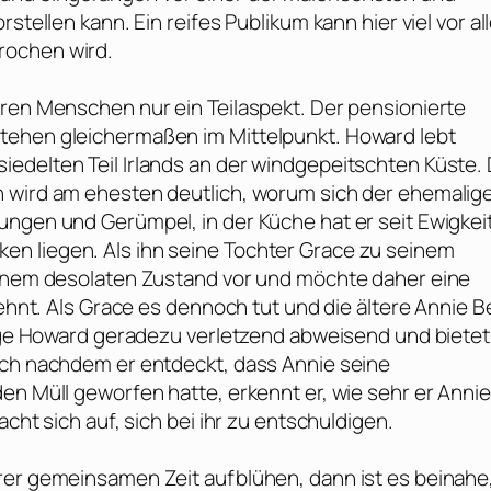
stellen kann. Ein reifes Publikum kann hier viel vor a
rochen wird.
eren Menschen nur ein Teilaspekt. Der pensionierte
tehen gleichermaßen im Mittelpunkt. Howard lebt
edelten Teil Irlands an der windgepeitschten Küste.
n wird am ehesten deutlich, worum sich der ehemalig
ungen und Gerümpel, in der Küche hat er seit Ewigkei
n liegen. Als ihn seine Tochter Grace zu seinem
 einem desolaten Zustand vor und möchte daher eine
lehnt. Als Grace es dennoch tut und die ältere Annie Be
ißige Howard geradezu verletzend abweisend und bietet
och nachdem er entdeckt, dass Annie seine
en Müll geworfen hatte, erkennt er, wie sehr er Annie
cht sich auf, sich bei ihr zu entschuldigen.
rer gemeinsamen Zeit aufblühen, dann ist es beinahe,