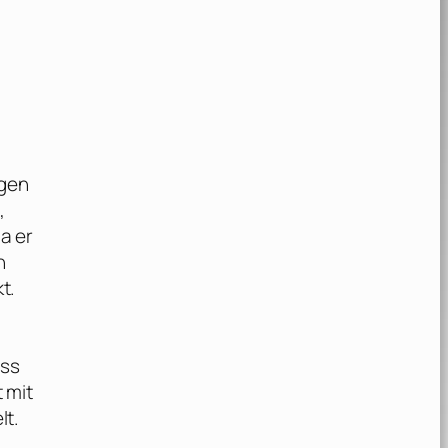
d
agen
,
a er
n
t.
ass
t mit
lt.