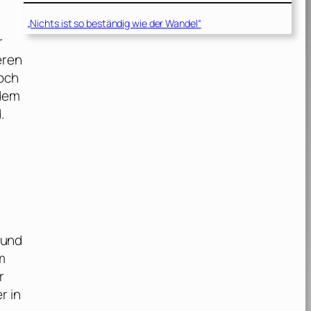
„Nichts ist so beständig wie der Wandel“
r
eren
Doch
edem
.
 und
m
r
r in