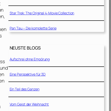
t
on
Star Trek: The Original 4-Movie Collection
en,
Pan Tau – Die komplette Serie
ben
s
NEUSTE BLOGS
Aufschrei ohne Empörung
ass
 und
en
Eine Perspektive für 3D
den
Ein Teil des Ganzen
Vom Geist der Weihnacht
u