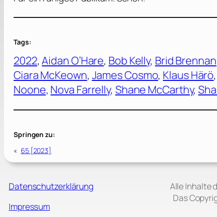
Tags:
2022
, 
Aidan O’Hare
, 
Bob Kelly
, 
Brid Brennan
Ciara McKeown
, 
James Cosmo
, 
Klaus Härö
,
Noone
, 
Nova Farrelly
, 
Shane McCarthy
, 
Sha
Springen zu:
«
65 [2023]
Datenschutzerklärung
Alle Inhalte
Das Copyrig
Impressum