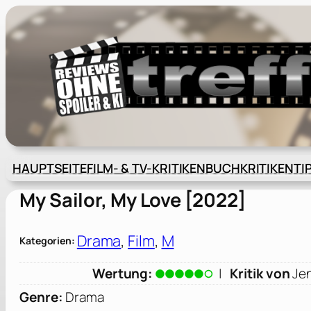
Zum
Inhalt
springen
HAUPTSEITE
FILM- & TV-KRITIKEN
BUCHKRITIKEN
TI
My Sailor, My Love [2022]
Drama
, 
Film
, 
M
Kategorien:
Wertung:
|
Kritik von
Je
Genre:
Drama