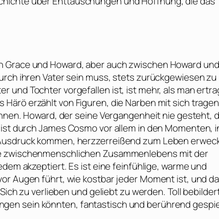
chichte über Enttäuschungen und Hoffnung, die das
en Grace und Howard, aber auch zwischen Howard un
urch ihren Vater sein muss, stets zurückgewiesen zu
 und Tochter vorgefallen ist, ist mehr, als man ertr
s Härö
erzählt von Figuren, die Narben mit sich tragen
chnen. Howard, der seine Vergangenheit nie gesteht, d
 ist durch
James Cosmo
vor allem in den Momenten, i
 Ausdruck kommen, herzzerreißend zum Leben erweck
te zwischenmenschlichen Zusammenlebens mit der
edem akzeptiert. Es ist eine feinfühlige, warme und
or Augen führt, wie kostbar jeder Moment ist, und d
Sich zu verlieben und geliebt zu werden. Toll bebilder
en sein könnten, fantastisch und berührend gespie