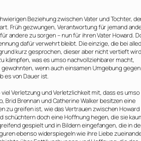
hwierigen Beziehung zwischen Vater und Tochter, de
nbart. Früh gezwungen, Verantwortung für jemand and
 für andere zu sorgen – nun für ihren Vater Howard. 
kennung dafür verwehrt bleibt. Die einzige, die bei all
grund kurz gesprochen, dieser aber nicht vertieft wird
 zu kämpfen, was es umso nachvollziehbarer macht,
hrer gewohnten, wenn auch einsamen Umgebung gegen
b es von Dauer ist.
 viel Verletzung und Verletzlichkeit mit, dass es umso
o
,
Brid Brennan
und
Catherine Walker
besitzen eine
nden zu greifen ist, wie das Vertrauen zwischen Howard
und schüchtern doch eine Hoffnung hegen, die sie kau
greifend gespielt und in Bildern eingefangen, die in de
iguren ebenso widerspiegeln wie ihre Liebe zueinande