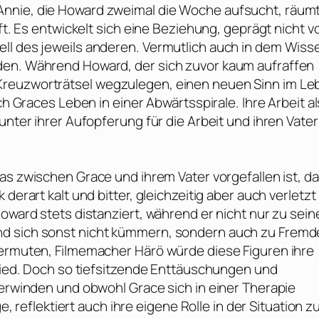
Annie, die Howard zweimal die Woche aufsucht, räum
aft. Es entwickelt sich eine Beziehung, geprägt nicht v
ll des jeweils anderen. Vermutlich auch in dem Wiss
den. Während Howard, der sich zuvor kaum aufraffen
Kreuzworträtsel wegzulegen, einen neuen Sinn im Le
ch Graces Leben in einer Abwärtsspirale. Ihre Arbeit al
unter ihrer Aufopferung für die Arbeit und ihren Vater
 was zwischen Grace und ihrem Vater vorgefallen ist, d
derart kalt und bitter, gleichzeitig aber auch verletzt
Howard stets distanziert, während er nicht nur zu sein
nd sich sonst nicht kümmern, sondern auch zu Frem
 vermuten, Filmemacher
Härö
würde diese Figuren ihre
glied. Doch so tiefsitzende Enttäuschungen und
berwinden und obwohl Grace sich in einer Therapie
e, reflektiert auch ihre eigene Rolle in der Situation z