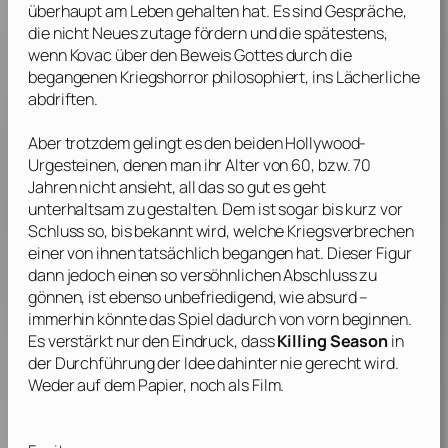
überhaupt am Leben gehalten hat. Es sind Gespräche,
die nicht Neues zutage fördern und die spätestens,
wenn Kovac über den Beweis Gottes durch die
begangenen Kriegshorror philosophiert, ins Lächerliche
abdriften.
Aber trotzdem gelingt es den beiden Hollywood-
Urgesteinen, denen man ihr Alter von 60, bzw. 70
Jahren nicht ansieht, all das so gut es geht
unterhaltsam zu gestalten. Dem ist sogar bis kurz vor
Schluss so, bis bekannt wird, welche Kriegsverbrechen
einer von ihnen tatsächlich begangen hat. Dieser Figur
dann jedoch einen so versöhnlichen Abschluss zu
gönnen, ist ebenso unbefriedigend, wie absurd –
immerhin könnte das Spiel dadurch von vorn beginnen.
Es verstärkt nur den Eindruck, dass
Killing Season
in
der Durchführung der Idee dahinter nie gerecht wird.
Weder auf dem Papier, noch als Film.