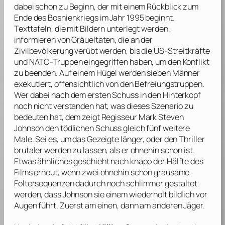
dabei schon zu Beginn, der mit einem Rückblick zum
Ende des Bosnienkriegs im Jahr 1995 beginnt.
Texttafeln, die mit Bildern unterlegt werden,
informieren von Gräueltaten, die an der
Zivilbevölkerung verübt werden, bis die US-Streitkräfte
und NATO-Truppen eingegriffen haben, um den Konflikt
zu beenden. Auf einem Hügel werden sieben Männer
exekutiert, offensichtlich von den Befreiungstruppen.
Wer dabei nach dem ersten Schuss in den Hinterkopf
noch nicht verstanden hat, was dieses Szenario zu
bedeuten hat, dem zeigt Regisseur
Mark Steven
Johnson
den tödlichen Schuss gleich fünf weitere
Male. Sei es, um das Gezeigte länger, oder den Thriller
brutaler werden zu lassen, als er ohnehin schon ist.
Etwas ähnliches geschieht nach knapp der Hälfte des
Films erneut, wenn zwei ohnehin schon grausame
Foltersequenzen dadurch noch schlimmer gestaltet
werden, dass
Johnson
sie einem wiederholt bildlich vor
Augen führt. Zuerst am einen, dann am anderen Jäger.