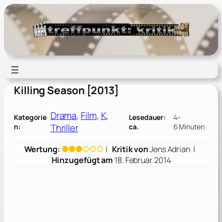
Zum
Inhalt
springen
Killing Season [2013]
Drama
, 
Film
, 
K
, 
Kategorie
Lesedauer:
4–
Thriller
n:
ca.
6 Minuten
Wertung:
|
Kritik von
Jens Adrian
|
Hinzugefügt am
18. Februar 2014