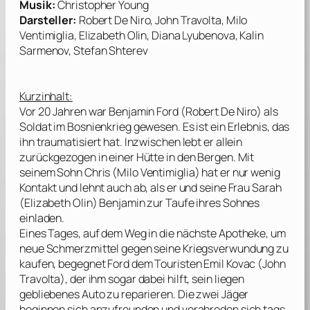
Musik:
Christopher Young
Darsteller:
Robert De Niro, John Travolta, Milo
Ventimiglia, Elizabeth Olin, Diana Lyubenova, Kalin
Sarmenov, Stefan Shterev
Kurzinhalt:
Vor 20 Jahren war Benjamin Ford (
Robert De Niro
) als
Soldat im Bosnienkrieg gewesen. Es ist ein Erlebnis, das
ihn traumatisiert hat. Inzwischen lebt er allein
zurückgezogen in einer Hütte in den Bergen. Mit
seinem Sohn Chris (
Milo Ventimiglia
) hat er nur wenig
Kontakt und lehnt auch ab, als er und seine Frau Sarah
(
Elizabeth Olin
) Benjamin zur Taufe ihres Sohnes
einladen.
Eines Tages, auf dem Weg in die nächste Apotheke, um
neue Schmerzmittel gegen seine Kriegsverwundung zu
kaufen, begegnet Ford dem Touristen Emil Kovac (
John
Travolta
), der ihm sogar dabei hilft, sein liegen
gebliebenes Auto zu reparieren. Die zwei Jäger
beginnen sich anzufreunden und verabreden sich tags