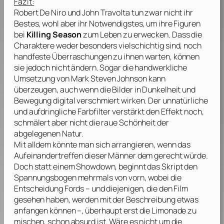
Fazit:
Robert De Niro
und
John Travolta
tun zwar nicht ihr
Bestes, wohl aber ihr Notwendigstes, um ihre Figuren
bei
Killing Season
zum Leben zu erwecken. Dass die
Charaktere weder besonders vielschichtig sind, noch
handfeste Überraschungen zu ihnen warten, können
sie jedoch nicht ändern. Sogar die handwerkliche
Umsetzung von
Mark Steven Johnson
kann
überzeugen, auch wenn die Bilder in Dunkelheit und
Bewegung digital verschmiert wirken. Der unnatürliche
und aufdringliche Farbfilter verstärkt den Effekt noch,
schmälert aber nicht die raue Schönheit der
abgelegenen Natur.
Mit alldem könnte man sich arrangieren, wenn das
Aufeinandertreffen dieser Männer dem gerecht würde.
Doch statt einem Showdown, beginnt das Skript den
Spannungsbogen mehrmals von vorn, wobei die
Entscheidung Fords – und diejenigen, die den Film
gesehen haben, werden mit der Beschreibung etwas
anfangen können –, überhaupt erst die Limonade zu
mischen, schon absurd ist. Wäre es nicht um die