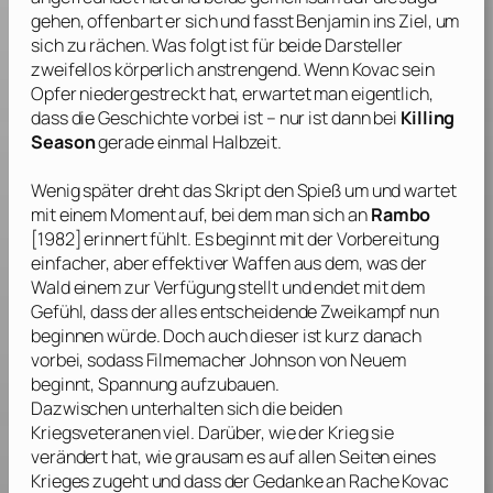
gehen, offenbart er sich und fasst Benjamin ins Ziel, um
sich zu rächen. Was folgt ist für beide Darsteller
zweifellos körperlich anstrengend. Wenn Kovac sein
Opfer niedergestreckt hat, erwartet man eigentlich,
dass die Geschichte vorbei ist – nur ist dann bei
Killing
Season
gerade einmal Halbzeit.
Wenig später dreht das Skript den Spieß um und wartet
mit einem Moment auf, bei dem man sich an
Rambo
[1982] erinnert fühlt. Es beginnt mit der Vorbereitung
einfacher, aber effektiver Waffen aus dem, was der
Wald einem zur Verfügung stellt und endet mit dem
Gefühl, dass der alles entscheidende Zweikampf nun
beginnen würde. Doch auch dieser ist kurz danach
vorbei, sodass Filmemacher
Johnson
von Neuem
beginnt, Spannung aufzubauen.
Dazwischen unterhalten sich die beiden
Kriegsveteranen viel. Darüber, wie der Krieg sie
verändert hat, wie grausam es auf allen Seiten eines
Krieges zugeht und dass der Gedanke an Rache Kovac