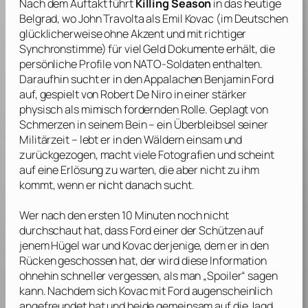
Nach dem Auftakt führt
Killing Season
in das heutige
Belgrad, wo
John Travolta
als Emil Kovac (im Deutschen
glücklicherweise ohne Akzent und mit richtiger
Synchronstimme) für viel Geld Dokumente erhält, die
persönliche Profile von NATO-Soldaten enthalten.
Daraufhin sucht er in den Appalachen Benjamin Ford
auf, gespielt von
Robert De Niro
in einer stärker
physisch als mimisch fordernden Rolle. Geplagt von
Schmerzen in seinem Bein – ein Überbleibsel seiner
Militärzeit – lebt er in den Wäldern einsam und
zurückgezogen, macht viele Fotografien und scheint
auf eine Erlösung zu warten, die aber nicht zu ihm
kommt, wenn er nicht danach sucht.
Wer nach den ersten 10 Minuten noch nicht
durchschaut hat, dass Ford einer der Schützen auf
jenem Hügel war und Kovac derjenige, dem er in den
Rücken geschossen hat, der wird diese Information
ohnehin schneller vergessen, als man „Spoiler“ sagen
kann. Nachdem sich Kovac mit Ford augenscheinlich
angefreundet hat und beide gemeinsam auf die Jagd