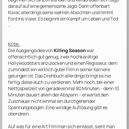
darauf auf eine gemeinsame Jagd. Dann offenbart
Kovac allerdings seine wahren Absichten und nimmt
Ford ins Visier. Es beginnt ein Kampf um Leben und Tod
…
Kritik:
Die Ausgangsidee von
Killing Season
war
offensichtlich gut genug, zwei hochkarätige
Hollywoodstars anzulocken und einen Regisseur, dem
zumindest ein wirklich guter Film in seiner Karriere
gelungen ist. Das Drehbuch allerdings bringt es nie
fertig, diese auch zu verdienen. Mehr noch, bei einer
Nettospielzeit von gerade einmal 80 Minuten – denn 10
Minuten dauert allein der Abspann – erwartet den
Zuschauer nicht einmal ein durchgehender
Spannungsbogen. Eine windige Auflösung gibt es
obendrein.
Auf was für eine Art Film man sich einlässt, sieht man