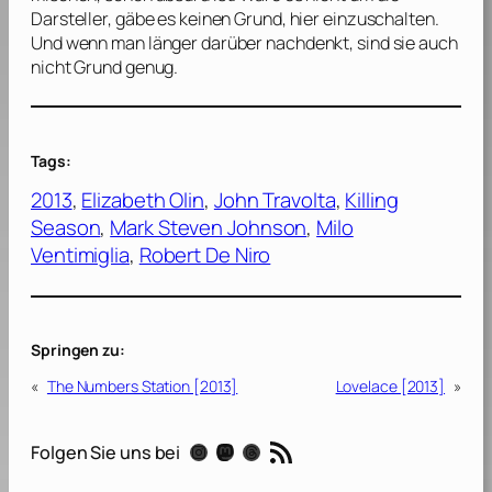
Darsteller, gäbe es keinen Grund, hier einzuschalten.
Und wenn man länger darüber nachdenkt, sind sie auch
nicht Grund genug.
Tags:
2013
, 
Elizabeth Olin
, 
John Travolta
, 
Killing
Season
, 
Mark Steven Johnson
, 
Milo
Ventimiglia
, 
Robert De Niro
Springen zu:
«
The Numbers Station [2013]
Lovelace [2013]
»
RSS-Feed
Instagram
Mastodon
Threads
Folgen Sie uns bei