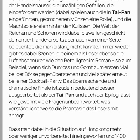
der Handelshäuser, die unzähligen Gefallen, die
eingefordert werden (dabei spielen auch die in
Tai-Pan
eingeführten, gebrochenen Münzen eine Rolle), und die
Machtspielereien hinter den Kulissen. Die Welt der
Reichen und Schönen wird dabei bisweilen geschickt
demontiert, andererseits aber auch von einer Seite
beleuchtet, die man bislang nicht kannte. Immer wieder
gibt es dabei Szenen, die einem als Leser ebenso die
Luft abschnüren wie den Beteiligten im Roman – so zum
Beispiel, wenn sich Dunross und Gornt zum ersten Mal
bei der Börse gegenüberstehen und viel später erneut
bei einer Cocktail-Party. Das überraschende und
dramatische Finale ist zudem bedeutend besser
ausgearbeitet als bei
Tai-Pan
und auch der Epilog lässt
wie gewohnt viele Fragen unbeantwortet, was
verständlicherweise die Phantasie des Lesers mit
anregt.
Dass man dabei in die Situation auf Hongkong mehr
oder weniger unvorbereitet hineingeworfen und 1400