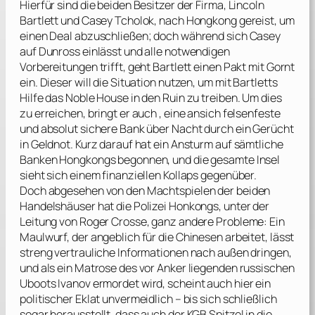
Hierfür sind die beiden Besitzer der Firma, Lincoln
Bartlett und Casey Tcholok, nach Hongkong gereist, um
einen Deal abzuschließen; doch während sich Casey
auf Dunross einlässt und alle notwendigen
Vorbereitungen trifft, geht Bartlett einen Pakt mit Gornt
ein. Dieser will die Situation nutzen, um mit Bartletts
Hilfe das Noble House in den Ruin zu treiben. Um dies
zu erreichen, bringt er auch , eine ansich felsenfeste
und absolut sichere Bank über Nacht durch ein Gerücht
in Geldnot. Kurz darauf hat ein Ansturm auf sämtliche
Banken Hongkongs begonnen, und die gesamte Insel
sieht sich einem finanziellen Kollaps gegenüber.
Doch abgesehen von den Machtspielen der beiden
Handelshäuser hat die Polizei Honkongs, unter der
Leitung von Roger Crosse, ganz andere Probleme: Ein
Maulwurf, der angeblich für die Chinesen arbeitet, lässt
streng vertrauliche Informationen nach außen dringen,
und als ein Matrose des vor Anker liegenden russischen
Uboots
Ivanov
ermordet wird, scheint auch hier ein
politischer Eklat unvermeidlich – bis sich schließlich
sogar herausstellt, dass auch der KGB Spitzel in die