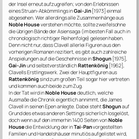
der Insel erneut aufzugreifen; von den Erlebnissen
eines Struan-Abkömmlings in
Gai-Jin
[1973] einmal
abgesehen. Wer allerdings alle Zusammenhänge aus
Noble House
verstehen möchte, sollte zweifelsohne
die übrigen Bände der Asiensaga (im besten Fall auch in
chronologisch richtiger Reihenfolge) gelesen haben.
Denn nicht nur, dass
Clavell
allerlei Figuren aus den
vorherigen Romanen rezitiert, es gibt auch zahlreiche
Anspielungen auf die Geschehnisse in
Shogun
[1975],
Gai-Jin
und selbstverständlich
Rattenkönig
[1962],
Clavells
Erstlingswerk. Zwei der Hauptfiguren aus
Rattenkönig
sind zum großen Teil sogar hier vertreten
und kommen auch beide zum Zug.
In der Tat wird in
Noble House
deutlich, welche
Ausmaße die Chronik eigentlich annimmt, die
James
Clavell
in seinen Epen anlegte. Dabei steht
Shogun
auf
Grund des etwas anderen Settings sicherlich losgelöst,
doch wenn auf den immerhin 1400 Seiten von
Noble
House
die Entwicklung der in
Tai-Pan
vorgestellten
Familien und Handelshäuser minutiös aufgelistet wird,