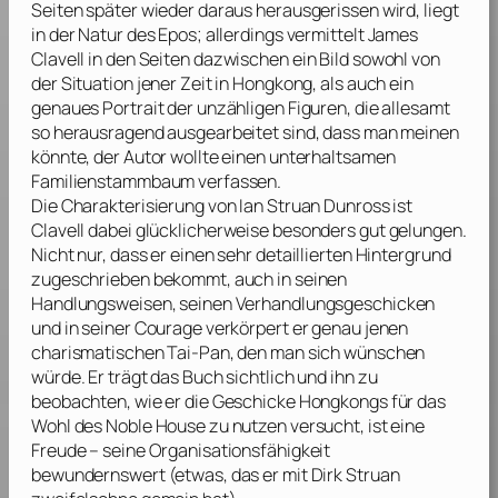
Seiten später wieder daraus herausgerissen wird, liegt
in der Natur des Epos; allerdings vermittelt
James
Clavell
in den Seiten dazwischen ein Bild sowohl von
der Situation jener Zeit in Hongkong, als auch ein
genaues Portrait der unzähligen Figuren, die allesamt
so herausragend ausgearbeitet sind, dass man meinen
könnte, der Autor wollte einen unterhaltsamen
Familienstammbaum verfassen.
Die Charakterisierung von Ian Struan Dunross ist
Clavell
dabei glücklicherweise besonders gut gelungen.
Nicht nur, dass er einen sehr detaillierten Hintergrund
zugeschrieben bekommt, auch in seinen
Handlungsweisen, seinen Verhandlungsgeschicken
und in seiner Courage verkörpert er genau jenen
charismatischen Tai-Pan, den man sich wünschen
würde. Er trägt das Buch sichtlich und ihn zu
beobachten, wie er die Geschicke Hongkongs für das
Wohl des Noble House zu nutzen versucht, ist eine
Freude – seine Organisationsfähigkeit
bewundernswert (etwas, das er mit Dirk Struan