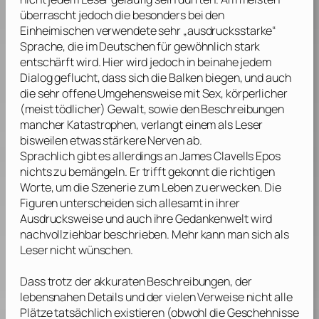
überrascht jedoch die besonders bei den
Einheimischen verwendete sehr „ausdrucksstarke“
Sprache, die im Deutschen für gewöhnlich stark
entschärft wird. Hier wird jedoch in beinahe jedem
Dialog geflucht, dass sich die Balken biegen, und auch
die sehr offene Umgehensweise mit Sex, körperlicher
(meist tödlicher) Gewalt, sowie den Beschreibungen
mancher Katastrophen, verlangt einem als Leser
bisweilen etwas stärkere Nerven ab.
Sprachlich gibt es allerdings an
James Clavells
Epos
nichts zu bemängeln. Er trifft gekonnt die richtigen
Worte, um die Szenerie zum Leben zu erwecken. Die
Figuren unterscheiden sich allesamt in ihrer
Ausdrucksweise und auch ihre Gedankenwelt wird
nachvollziehbar beschrieben. Mehr kann man sich als
Leser nicht wünschen.
Dass trotz der akkuraten Beschreibungen, der
lebensnahen Details und der vielen Verweise nicht alle
Plätze tatsächlich existieren (obwohl die Geschehnisse