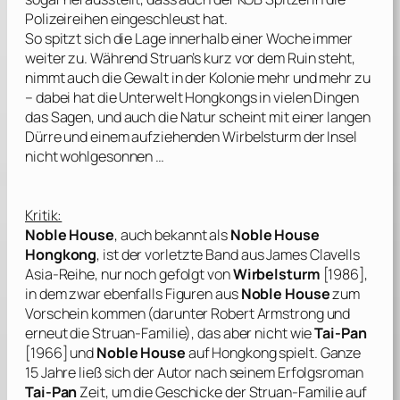
Polizeireihen eingeschleust hat.
So spitzt sich die Lage innerhalb einer Woche immer
weiter zu. Während Struan’s kurz vor dem Ruin steht,
nimmt auch die Gewalt in der Kolonie mehr und mehr zu
– dabei hat die Unterwelt Hongkongs in vielen Dingen
das Sagen, und auch die Natur scheint mit einer langen
Dürre und einem aufziehenden Wirbelsturm der Insel
nicht wohlgesonnen …
Kritik:
Noble House
, auch bekannt als
Noble House
Hongkong
, ist der vorletzte Band aus
James Clavells
Asia-Reihe, nur noch gefolgt von
Wirbelsturm
[1986],
in dem zwar ebenfalls Figuren aus
Noble House
zum
Vorschein kommen (darunter Robert Armstrong und
erneut die Struan-Familie), das aber nicht wie
Tai-Pan
[1966] und
Noble House
auf Hongkong spielt. Ganze
15 Jahre ließ sich der Autor nach seinem Erfolgsroman
Tai-Pan
Zeit, um die Geschicke der Struan-Familie auf