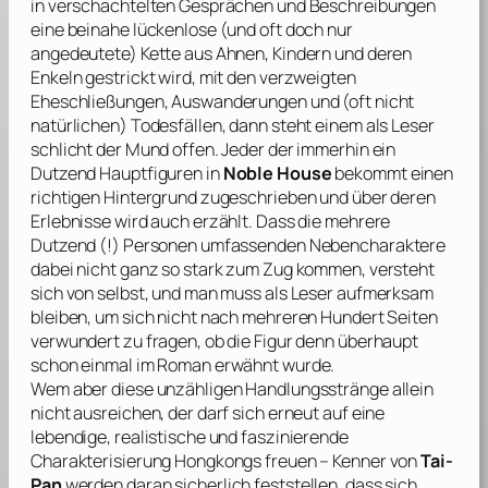
in verschachtelten Gesprächen und Beschreibungen
eine beinahe lückenlose (und oft doch nur
angedeutete) Kette aus Ahnen, Kindern und deren
Enkeln gestrickt wird, mit den verzweigten
Eheschließungen, Auswanderungen und (oft nicht
natürlichen) Todesfällen, dann steht einem als Leser
schlicht der Mund offen. Jeder der immerhin ein
Dutzend Hauptfiguren in
Noble House
bekommt einen
richtigen Hintergrund zugeschrieben und über deren
Erlebnisse wird auch erzählt. Dass die mehrere
Dutzend (!) Personen umfassenden Nebencharaktere
dabei nicht ganz so stark zum Zug kommen, versteht
sich von selbst, und man muss als Leser aufmerksam
bleiben, um sich nicht nach mehreren Hundert Seiten
verwundert zu fragen, ob die Figur denn überhaupt
schon einmal im Roman erwähnt wurde.
Wem aber diese unzähligen Handlungsstränge allein
nicht ausreichen, der darf sich erneut auf eine
lebendige, realistische und faszinierende
Charakterisierung Hongkongs freuen – Kenner von
Tai-
Pan
werden daran sicherlich feststellen, dass sich