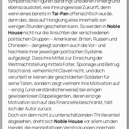
sympathische Figuren darbringt und deren Hintergrund
ebenso auslotet, wie ihre ungewisse Zukunft, denn
wenn eines bereits in
Tai-Pan
offensichtlich wurde,
dann das, dass auf Hongkong alles innerhalb von
wenigen Stunden geschehen kann. So werden in
Noble
House
nicht nur die Ansichten der verschiedenen
politischen Gruppen – Amerikaner, Briten, Russen und
Chinesen – dargelegt sondern auch die Vor- und
Nachteile ihrer jeweiligen politischen Systeme
aufgezeigt. Dass ihre Mittel zur Erreichung der
Weltmachtstellung mittels Folter, Spionage und Betrug
falsch sind, verheimlicht
Clavell
nicht, und doch
verurteilt er keinen der geschilderten Soldaten für
seine Taten, sondern zeigt vielmehr ihre Motivation auf
– einzig (und verständlicherweise) bei einigen
gewissenlosen Doppelagenten, deren einzige
Motivation sich auf das Finanzielle beschränkt, hält
sich der Autor zurück.
Doch von dem nicht zu unterschätzenden Thrilleranteil
abgesehen, dreht sich
Noble House
vor allem um den
Handel, die mannigfaltigen Verstrickungen innerhalb