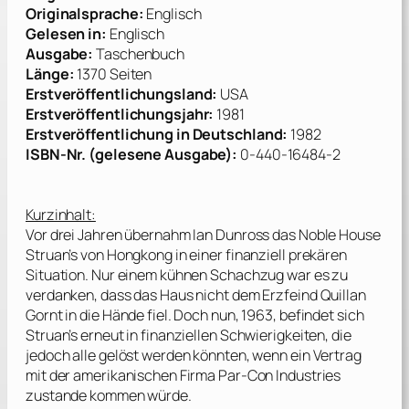
Originalsprache:
Englisch
Gelesen in:
Englisch
Ausgabe:
Taschenbuch
Länge:
1370 Seiten
Erstveröffentlichungsland:
USA
Erstveröffentlichungsjahr:
1981
Erstveröffentlichung in Deutschland:
1982
ISBN-Nr. (gelesene Ausgabe):
0-440-16484-2
Kurzinhalt:
Vor drei Jahren übernahm Ian Dunross das Noble House
Struan’s von Hongkong in einer finanziell prekären
Situation. Nur einem kühnen Schachzug war es zu
verdanken, dass das Haus nicht dem Erzfeind Quillan
Gornt in die Hände fiel. Doch nun, 1963, befindet sich
Struan’s erneut in finanziellen Schwierigkeiten, die
jedoch alle gelöst werden könnten, wenn ein Vertrag
mit der amerikanischen Firma Par-Con Industries
zustande kommen würde.