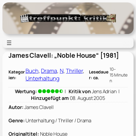
Zum
Inhalt
springen
James Clavell: „Noble House“ [1981]
10–
Buch
, 
Drama
, 
N
, 
Thriller
, 
Kategor
Lesedaue
15 Minute
Unterhaltung
ien:
r: ca.
n
Wertung:
|
Kritik von
Jens Adrian
|
Hinzugefügt am
08. August 2005
Autor:
James Clavell
Genre:
Unterhaltung / Thriller / Drama
Originaltitel:
Noble House