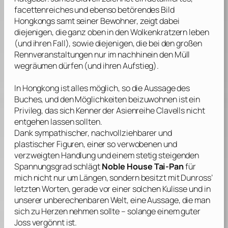
facettenreiches und ebenso betörendes Bild
Hongkongs samt seiner Bewohner, zeigt dabei
diejenigen, die ganz oben in den Wolkenkratzern leben
(und ihren Fall), sowie diejenigen, die bei den großen
Rennveranstaltungen nur im nachhinein den Müll
wegräumen dürfen (und ihren Aufstieg).
In Hongkong ist alles möglich, so die Aussage des
Buches, und den Möglichkeiten beizuwohnen ist ein
Privileg, das sich Kenner der Asienreihe
Clavells
nicht
entgehen lassen sollten.
Dank sympathischer, nachvollziehbarer und
plastischer Figuren, einer so verwobenen und
verzweigten Handlung und einem stetig steigenden
Spannungsgrad schlägt
Noble House
Tai-Pan
für
mich nicht nur um Längen, sondern besitzt mit Dunross’
letzten Worten, gerade vor einer solchen Kulisse und in
unserer unberechenbaren Welt, eine Aussage, die man
sich zu Herzen nehmen sollte – solange einem guter
Joss vergönnt ist.