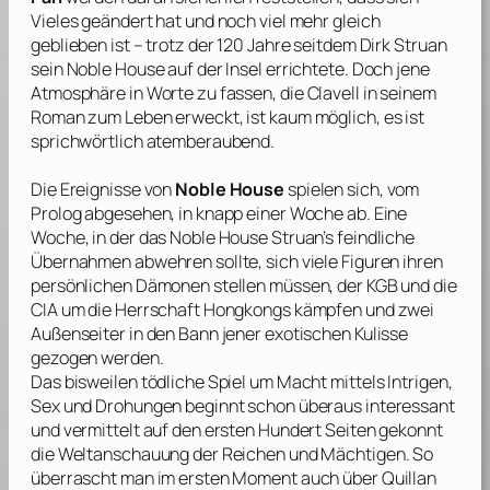
Vieles geändert hat und noch viel mehr gleich
geblieben ist – trotz der 120 Jahre seitdem Dirk Struan
sein Noble House auf der Insel errichtete. Doch jene
Atmosphäre in Worte zu fassen, die
Clavell
in seinem
Roman zum Leben erweckt, ist kaum möglich, es ist
sprichwörtlich atemberaubend.
Die Ereignisse von
Noble House
spielen sich, vom
Prolog abgesehen, in knapp einer Woche ab. Eine
Woche, in der das Noble House Struan’s feindliche
Übernahmen abwehren sollte, sich viele Figuren ihren
persönlichen Dämonen stellen müssen, der KGB und die
CIA um die Herrschaft Hongkongs kämpfen und zwei
Außenseiter in den Bann jener exotischen Kulisse
gezogen werden.
Das bisweilen tödliche Spiel um Macht mittels Intrigen,
Sex und Drohungen beginnt schon überaus interessant
und vermittelt auf den ersten Hundert Seiten gekonnt
die Weltanschauung der Reichen und Mächtigen. So
überrascht man im ersten Moment auch über Quillan