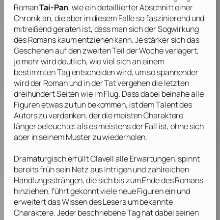
Roman
Tai-Pan
, wie ein detaillierter Abschnitt einer
Chronik an, die aber in diesem Falle so faszinierend und
mitreißend geraten ist, dass man sich der Sogwirkung
des Romans kaum entziehen kann. Je stärker sich das
Geschehen auf den zweiten Teil der Woche verlagert,
je mehr wird deutlich, wie viel sich an einem
bestimmten Tag entscheiden wird, um so spannender
wird der Roman und in der Tat vergehen die letzten
dreihundert Seiten wie im Flug. Dass dabei beinahe alle
Figuren etwas zu tun bekommen, ist dem Talent des
Autors zu verdanken, der die meisten Charaktere
länger beleuchtet als es meistens der Fall ist, ohne sich
aber in seinem Muster zu wiederholen.
Dramaturgisch erfüllt
Clavell
alle Erwartungen, spinnt
bereits früh sein Netz aus Intrigen und zahlreichen
Handlungssträngen, die sich bis zum Ende des Romans
hinziehen, führt gekonnt viele neue Figuren ein und
erweitert das Wissen des Lesers um bekannte
Charaktere. Jeder beschriebene Tag hat dabei seinen