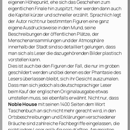
eigenen Höhepunkt, ehe sich das Geschehen zum
eigentlichen Finale hin zuspitzt; hier werden dann auch
die Kapitel kürzer und schneller erzählt. Sprachlich legt
der Autor nicht nur bestimmten Figuren eine ganz
eigene Ausdrucksweise in den Mund, seine
Beschreibungen der öffentlichen Plätze, der
Menschenansammlungen und der Atmosphäre
innerhalb der Stadt sind so detailliert gelungen, dass
man sich als Leser die dazugehörenden Bilder plastisch
vorstellen kann.
Dies ist auch bei den Figuren der Fall, die nur im groben
geschildert werden und bei denen es der Phantasie des
Lesers überlassen bleibt, sich ihr Gesicht auszumalen.
Dass man sich jedoch als deutschsprachiger Leser
beim Kauf der englischen Originalausgabe etwas
umstellen muss, sei ebenfalls erwähnt. Nicht nur, dass
Noble House
mit seinen 1400 Seiten dem Wort
Taschenbuch an sich nicht mehr gerecht wird, in den
Ortsbeschreibungen und Erklärungen verschiedener
Bräuche sind zahlreiche Fachbegriffe eingelassen, die
nicht jedem Leser geläufig sein dürften. Am meisten