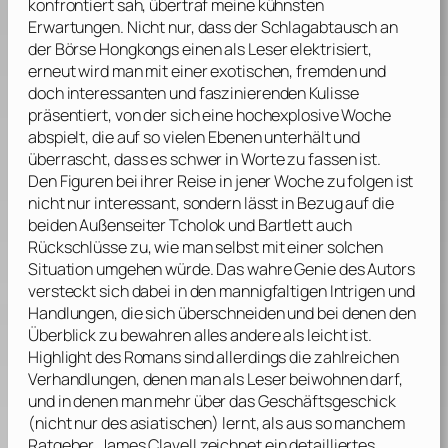
konfrontiert sah, übertraf meine kühnsten
Erwartungen. Nicht nur, dass der Schlagabtausch an
der Börse Hongkongs einen als Leser elektrisiert,
erneut wird man mit einer exotischen, fremden und
doch interessanten und faszinierenden Kulisse
präsentiert, von der sich eine hochexplosive Woche
abspielt, die auf so vielen Ebenen unterhält und
überrascht, dass es schwer in Worte zu fassen ist.
Den Figuren bei ihrer Reise in jener Woche zu folgen ist
nicht nur interessant, sondern lässt in Bezug auf die
beiden Außenseiter Tcholok und Bartlett auch
Rückschlüsse zu, wie man selbst mit einer solchen
Situation umgehen würde. Das wahre Genie des Autors
versteckt sich dabei in den mannigfaltigen Intrigen und
Handlungen, die sich überschneiden und bei denen den
Überblick zu bewahren alles andere als leicht ist.
Highlight des Romans sind allerdings die zahlreichen
Verhandlungen, denen man als Leser beiwohnen darf,
und in denen man mehr über das Geschäftsgeschick
(nicht nur des asiatischen) lernt, als aus so manchem
Ratgeber.
James Clavell
zeichnet ein detailliertes,