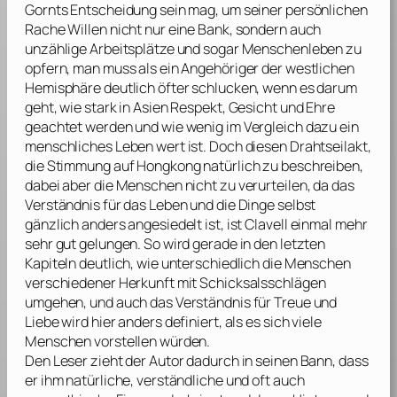
Gornts Entscheidung sein mag, um seiner persönlichen
Rache Willen nicht nur eine Bank, sondern auch
unzählige Arbeitsplätze und sogar Menschenleben zu
opfern, man muss als ein Angehöriger der westlichen
Hemisphäre deutlich öfter schlucken, wenn es darum
geht, wie stark in Asien Respekt, Gesicht und Ehre
geachtet werden und wie wenig im Vergleich dazu ein
menschliches Leben wert ist. Doch diesen Drahtseilakt,
die Stimmung auf Hongkong natürlich zu beschreiben,
dabei aber die Menschen nicht zu verurteilen, da das
Verständnis für das Leben und die Dinge selbst
gänzlich anders angesiedelt ist, ist
Clavell
einmal mehr
sehr gut gelungen. So wird gerade in den letzten
Kapiteln deutlich, wie unterschiedlich die Menschen
verschiedener Herkunft mit Schicksalsschlägen
umgehen, und auch das Verständnis für Treue und
Liebe wird hier anders definiert, als es sich viele
Menschen vorstellen würden.
Den Leser zieht der Autor dadurch in seinen Bann, dass
er ihm natürliche, verständliche und oft auch