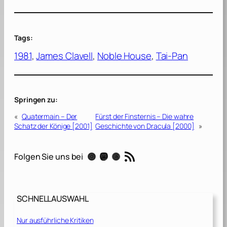
Tags:
1981
, 
James Clavell
, 
Noble House
, 
Tai-Pan
Springen zu:
«
Quatermain – Der
Fürst der Finsternis – Die wahre
Schatz der Könige [2001]
Geschichte von Dracula [2000]
»
RSS-Feed
Instagram
Mastodon
Threads
Folgen Sie uns bei
SCHNELLAUSWAHL
Nur ausführliche Kritiken