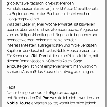
grob auf zwei tatsächlich existierenden
Handelshäusern basieren), merkt Autor
Clavell
bereits
zu Beginn an, wo er das Buch auch den Menschen
Hongkongs widmet.
Was den Leser in jener Woche erwartet, ist bisweilen
ebenso überraschend wie atemberaubend: Abgesehen
von unzähligen Handlungssträngen, die begonnen und
beendet werden, bekommt man eines der
interessantesten, aufregendsten und mitreißendsten
Kapitel in der Geschichte des Noble House präsentiert.
Für Kenner von
Tai-Pan
ist dies eine Pflichtlektüre; mit
diesem Roman jedoch in
Clavells
Asien-Saga
einzusteigen ist nicht empfehlenswert, man wird vom
schieren Ausmaß des Epos schlichtweg erschlagen.
Fazit:
Nach dem, gerade auf die Figuren bezogen,
enttäuschenden
Tai-Pan
wusste ich nicht, was ich von
Noble House
erwarten sollte; womit ich mich jedoch