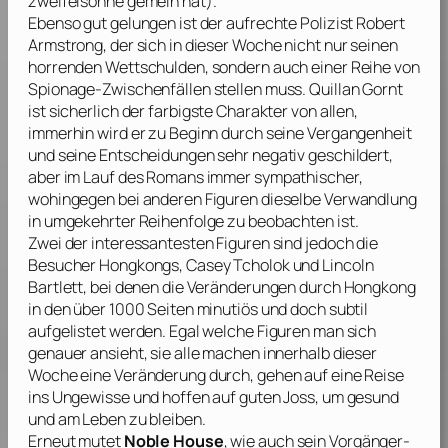
zweifelsohne gemein hat).
Ebenso gut gelungen ist der aufrechte Polizist Robert
Armstrong, der sich in dieser Woche nicht nur seinen
horrenden Wettschulden, sondern auch einer Reihe von
Spionage-Zwischenfällen stellen muss. Quillan Gornt
ist sicherlich der farbigste Charakter von allen,
immerhin wird er zu Beginn durch seine Vergangenheit
und seine Entscheidungen sehr negativ geschildert,
aber im Lauf des Romans immer sympathischer,
wohingegen bei anderen Figuren dieselbe Verwandlung
in umgekehrter Reihenfolge zu beobachten ist.
Zwei der interessantesten Figuren sind jedoch die
Besucher Hongkongs, Casey Tcholok und Lincoln
Bartlett, bei denen die Veränderungen durch Hongkong
in den über 1000 Seiten minutiös und doch subtil
aufgelistet werden. Egal welche Figuren man sich
genauer ansieht, sie alle machen innerhalb dieser
Woche eine Veränderung durch, gehen auf eine Reise
ins Ungewisse und hoffen auf guten Joss, um gesund
und am Leben zu bleiben.
Erneut mutet
Noble House
, wie auch sein Vorgänger-