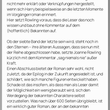
nicht mehr erklärt oder Verknüpfungen hergestellt,
wenn sich Harry beispielsweise an die letzten Momente
im Vorgängerroman erinnert.
Hier setzt
Rowling
voraus, dass die Leser das noch
wissen und baut ohne Kommentar auf dem
(hoffentlich) Bekannten auf.
Ob der siebte Band der letzte sein wird, steht noch in
den Sternen – ihre älteren Aussagen, dass sie nun mit
der Reihe abgeschlossen habe, setzte
Joanne Rowling
kürzlich mit dem Kommentar „sag niemals nie“ außer
Kraft.
Einen Abschluss bietet der Roman sehr wohl, nicht
zuletzt, da der Epilog in der Zukunft angesiedelt ist, und
schildert, wie sich manche Figuren entwickelt haben.
Schade ist das insofern, als dass man als Leser damit
der Möglichkeit ein wenig beraubt wird, sich den
Werdegang der bekannten Charaktere selbst
vorzustellen. Was nach über 600 Seiten übrig bleibt, ist
ein wirklich guter Roman, der an den bekannten