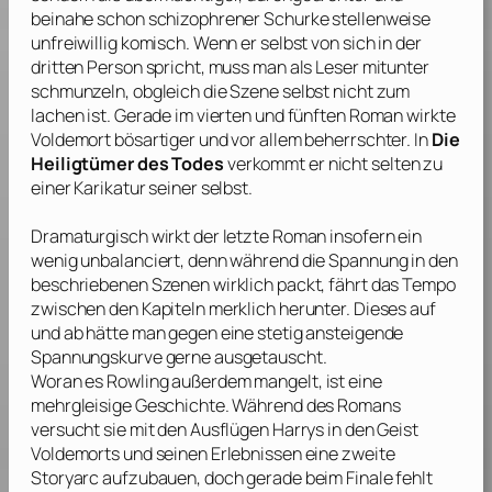
beinahe schon schizophrener Schurke stellenweise
unfreiwillig komisch. Wenn er selbst von sich in der
dritten Person spricht, muss man als Leser mitunter
schmunzeln, obgleich die Szene selbst nicht zum
lachen ist. Gerade im vierten und fünften Roman wirkte
Voldemort bösartiger und vor allem beherrschter. In
Die
Heiligtümer des Todes
verkommt er nicht selten zu
einer Karikatur seiner selbst.
Dramaturgisch wirkt der letzte Roman insofern ein
wenig unbalanciert, denn während die Spannung in den
beschriebenen Szenen wirklich packt, fährt das Tempo
zwischen den Kapiteln merklich herunter. Dieses auf
und ab hätte man gegen eine stetig ansteigende
Spannungskurve gerne ausgetauscht.
Woran es
Rowling
außerdem mangelt, ist eine
mehrgleisige Geschichte. Während des Romans
versucht sie mit den Ausflügen Harrys in den Geist
Voldemorts und seinen Erlebnissen eine zweite
Storyarc aufzubauen, doch gerade beim Finale fehlt