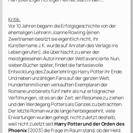
Kritik:
Vor 10 Jahren begann die Erfolgsgeschichte von der
ehemaligen Lehrerin
Joanne Rowling
(einen
Zweitnamen besitzt sie eigentlich nicht, ihr
Künstlername J. K. wurde auf Anraten des Verlags ins
Leben gerufen), die über Nacht zu einer der
meistgelesenen Autorinnen der Welt avancierte. Nun,
sieben Bücher später, findet die fantasievolle
Entwicklung des Zauberlehrlings Harry Potter ihr Ende.
Und neben unzähligen Fans auf der ganzen Welt,
Hundertenmillionen verkauften Exemplaren der
Romane und bereits fünf mehr als nur erfolgreicher
Verfilmungen, ist es an der Zeit, ein Resümee zu ziehen
und den Werdegang Potters als Ganzes zu betrachten.
Der letzte Roman wurde lange herbeigesehnt, viele
Erwartungen wurden gehegt, nicht zuletzt deshalb,
weil nicht zuletzt seit
Harry Potter und der Orden des
Phoenix
[2003] die Frage im Raum stand, ob der Held