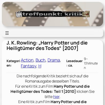
Zum
Inhalt
springen
J. K. Rowling: „Harry Potter und die
Heiligtümer des Todes“ [2007]
9–
Action
, 
Buch
, 
Drama
, 
Kategori
Lesedauer
13 Minute
Fantasy
, 
H
en:
: ca.
n
Die nachfolgende Kritik bezieht sich auf die
Romanausgabe desselben Titels.
Für eine Kritik zum Film
Harry Potter und die
Heiligtümer des Todes: Teil 1 [2010]
klicken Sie
bitte
hier
.
Eine Kritik zum Film
Harry Potter und die