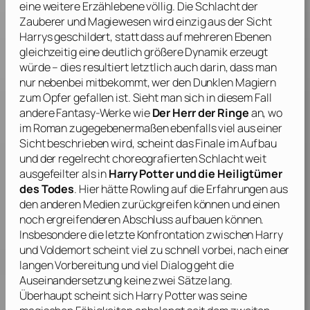
eine weitere Erzählebene völlig. Die Schlacht der
Zauberer und Magiewesen wird einzig aus der Sicht
Harrys geschildert, statt dass auf mehreren Ebenen
gleichzeitig eine deutlich größere Dynamik erzeugt
würde – dies resultiert letztlich auch darin, dass man
nur nebenbei mitbekommt, wer den Dunklen Magiern
zum Opfer gefallen ist. Sieht man sich in diesem Fall
andere Fantasy-Werke wie
Der Herr der Ringe
an, wo
im Roman zugegebenermaßen ebenfalls viel aus einer
Sicht beschrieben wird, scheint das Finale im Aufbau
und der regelrecht choreografierten Schlacht weit
ausgefeilter als in
Harry Potter und die Heiligtümer
des Todes
. Hier hätte
Rowling
auf die Erfahrungen aus
den anderen Medien zurückgreifen können und einen
noch ergreifenderen Abschluss aufbauen können.
Insbesondere die letzte Konfrontation zwischen Harry
und Voldemort scheint viel zu schnell vorbei, nach einer
langen Vorbereitung und viel Dialog geht die
Auseinandersetzung keine zwei Sätze lang.
Überhaupt scheint sich Harry Potter was seine