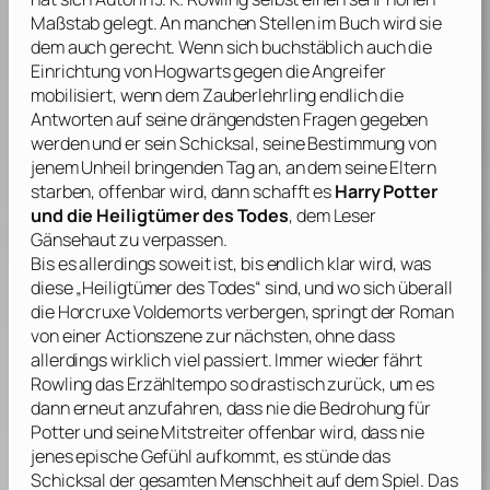
Maßstab gelegt. An manchen Stellen im Buch wird sie
dem auch gerecht. Wenn sich buchstäblich auch die
Einrichtung von Hogwarts gegen die Angreifer
mobilisiert, wenn dem Zauberlehrling endlich die
Antworten auf seine drängendsten Fragen gegeben
werden und er sein Schicksal, seine Bestimmung von
jenem Unheil bringenden Tag an, an dem seine Eltern
starben, offenbar wird, dann schafft es
Harry Potter
und die Heiligtümer des Todes
, dem Leser
Gänsehaut zu verpassen.
Bis es allerdings soweit ist, bis endlich klar wird, was
diese „Heiligtümer des Todes“ sind, und wo sich überall
die Horcruxe Voldemorts verbergen, springt der Roman
von einer Actionszene zur nächsten, ohne dass
allerdings wirklich viel passiert. Immer wieder fährt
Rowling
das Erzähltempo so drastisch zurück, um es
dann erneut anzufahren, dass nie die Bedrohung für
Potter und seine Mitstreiter offenbar wird, dass nie
jenes epische Gefühl aufkommt, es stünde das
Schicksal der gesamten Menschheit auf dem Spiel. Das