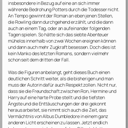
insbesondere in Bezug auf eine an sich immer
währende Bedrohung Potters durch die Todesser nicht.
An Tempo gewinnt der Roman an eben jenen Stellen,
die
Rowling
dann durchgehend erzählt, und die dann
auch an einem Tag, oder an aufeinander folgenden
Tagen spielen. So hätte sich das siebte Abenteuer
mühelos innerhalb von zwei Wochen ereignen können
und dann auch mehr Zugkraft besessen. Doch dies ist
kein Manko des letzten Romans, sondern vielmehr
schon seit dem dritten der Fall.
Was die Figuren anbelangt, geht dieses Buch einen
deutlichen Schritt weiter, als die bisherigen und man
muss der Autorin dafür auch Respekt zollen. Nicht nur,
dass sie die Freundschaft zwischen Ron, Hermine und
Harry auf eine harte Probe stellt und die tiefsten
Ängste und die Enttäuschungen der drei gekonnt
heraus arbeitet, sie nimmt sich auch die Zeit, das
Vermächtnis von Albus Dumbledore in einem ganz
anderen Licht erscheinen zu lassen. Jetzt endlich