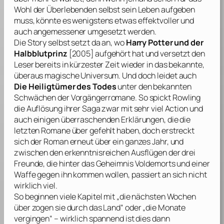
Wohl der Überlebenden selbst sein Leben aufgeben
muss, könnte es wenigstens etwas effektvoller und
auch angemessener umgesetzt werden.
Die Story selbst setzt da an, wo
Harry Potter und der
Halbblutprinz
[2005] aufgehört hat und versetzt den
Leser bereits in kürzester Zeit wieder in das bekannte,
überaus magische Universum. Und doch leidet auch
Die Heiligtümer des Todes
unter den bekannten
Schwächen der Vorgängerromane. So spickt
Rowling
die Auflösung ihrer Saga zwar mit sehr viel Action und
auch einigen überraschenden Erklärungen, die die
letzten Romane über gefehlt haben, doch erstreckt
sich der Roman erneut über ein ganzes Jahr, und
zwischen den erkenntnisreichen Ausflügen der drei
Freunde, die hinter das Geheimnis Voldemorts und einer
Waffe gegen ihn kommen wollen, passiert an sich nicht
wirklich viel.
So beginnen viele Kapitel mit „die nächsten Wochen
über zogen sie durch das Land“ oder „die Monate
vergingen“ – wirklich spannend ist dies dann