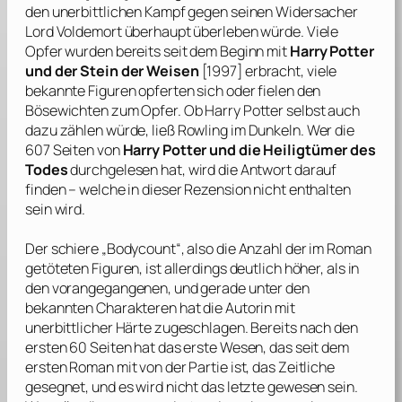
den unerbittlichen Kampf gegen seinen Widersacher
Lord Voldemort überhaupt überleben würde. Viele
Opfer wurden bereits seit dem Beginn mit
Harry Potter
und der Stein der Weisen
[1997] erbracht, viele
bekannte Figuren opferten sich oder fielen den
Bösewichten zum Opfer. Ob Harry Potter selbst auch
dazu zählen würde, ließ
Rowling
im Dunkeln. Wer die
607 Seiten von
Harry Potter und die Heiligtümer des
Todes
durchgelesen hat, wird die Antwort darauf
finden – welche in dieser Rezension nicht enthalten
sein wird.
Der schiere „Bodycount“, also die Anzahl der im Roman
getöteten Figuren, ist allerdings deutlich höher, als in
den vorangegangenen, und gerade unter den
bekannten Charakteren hat die Autorin mit
unerbittlicher Härte zugeschlagen. Bereits nach den
ersten 60 Seiten hat das erste Wesen, das seit dem
ersten Roman mit von der Partie ist, das Zeitliche
gesegnet, und es wird nicht das letzte gewesen sein.