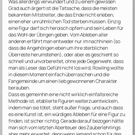
Was allerdings verwundert und zu einem gewissen
Grad auch ärgert ist die Tatsache, dass die meisten
bekannten Mitstreiter, die das Ende nicht erleben,
einen eher unrühmlichen Tod sterben müssen. Einzig
eine Figur darf sich heroisch opfern und sein Leben für
das Wohl der Übrigen geben. Vom Ableben aller
anderen erfährt man entweder nur im nachhinein (so
dass die Angehörigen eben um ihre sterblichen
Überreste herumstehen), oder aber es geschieht so
schnell und unvorbereitet, ohne jede Gegenwehr, dass
man als Leser das Gefühl nicht los wird,
Rowling
wollte
in diesem Moment einfach überraschen und die
Fangemeinde um einen lieb gewonnenen Charakter
berauben.
Dass es gemeinhin eine nicht wirklich einfallsreiche
Methode ist, etablierte Figuren weiterzuentwickeln,
indem man sie tötet, steht außer Frage, und auch dass
es eine Kunst ist, ein würdiges Ableben für eine Figur zu
finden, ist sicher richtig. Gerade darauf bezogen hätte
man sich vom letzten Abenteuer des Zauberlehrlings
aber mehr erwartet, denn wenn jemand schon für das