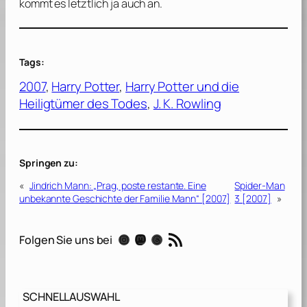
kommt es letztlich ja auch an.
Tags:
2007
, 
Harry Potter
, 
Harry Potter und die
Heiligtümer des Todes
, 
J. K. Rowling
Springen zu:
«
Jindrich Mann: „Prag, poste restante. Eine
Spider-Man
unbekannte Geschichte der Familie Mann“ [2007]
3 [2007]
»
RSS-Feed
Instagram
Mastodon
Threads
Folgen Sie uns bei
SCHNELLAUSWAHL