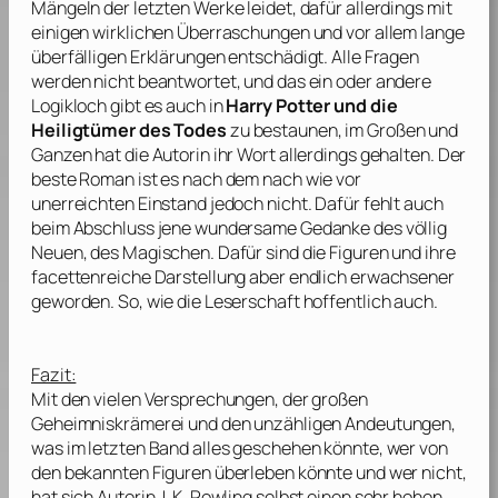
Mängeln der letzten Werke leidet, dafür allerdings mit
einigen wirklichen Überraschungen und vor allem lange
überfälligen Erklärungen entschädigt. Alle Fragen
werden nicht beantwortet, und das ein oder andere
Logikloch gibt es auch in
Harry Potter und die
Heiligtümer des Todes
zu bestaunen, im Großen und
Ganzen hat die Autorin ihr Wort allerdings gehalten. Der
beste Roman ist es nach dem nach wie vor
unerreichten Einstand jedoch nicht. Dafür fehlt auch
beim Abschluss jene wundersame Gedanke des völlig
Neuen, des Magischen. Dafür sind die Figuren und ihre
facettenreiche Darstellung aber endlich erwachsener
geworden. So, wie die Leserschaft hoffentlich auch.
Fazit:
Mit den vielen Versprechungen, der großen
Geheimniskrämerei und den unzähligen Andeutungen,
was im letzten Band alles geschehen könnte, wer von
den bekannten Figuren überleben könnte und wer nicht,
hat sich Autorin
J. K. Rowling
selbst einen sehr hohen