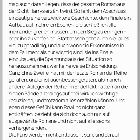
mag auch daran liegen, dass der gesamte Roman aus
der Sicht Harrys erzählt wird. So fehlt dem Abschluss
eindeutig eine verzwicktere Geschichte, dem Finale ein
Aufbau auf mehreren Ebenen, die schließlich alle
ineinander greifen müssen, um den Sieg zu erringen –
oder ihn zu verfehlen. Stattdessen geht auch hier alles
viel zu geradlinig, und auch wenn die Erkenntnisse in
dem Fall mehr als nur wichtig sind, sie ins Finale
einzubauen, die Spannung aus der Situation so
herauszunehmen, war keine weise Entscheidung.
Ganz ohne Zweifel hat mir der letzte Roman der Reihe
gefallen, und er ist auch besser geraten, als manch
anderer Ableger der Reihe. Im Endeffekt hätte man die
sieben Bände allerdings auf drei wirklich wichtige
reduzieren, und trotzdem alles erzählen können. Und
eben dieses Gefühl kann
Rowling
nicht ganz
entkräften, bezieht sie sich doch auch nur auf
ausgewählte Romane und nicht auf alle sechs
vorhergehenden.
Die Fans werden nicht enttäuscht sein, und darauf