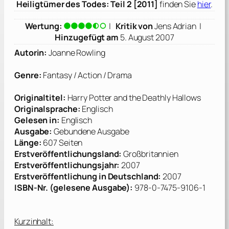
Heiligtümer des Todes: Teil 2 [2011]
finden Sie
hier
.
Wertung:
|
Kritik von
Jens Adrian
|
Hinzugefügt am
5. August 2007
Autorin:
Joanne Rowling
Genre:
Fantasy / Action / Drama
Originaltitel:
Harry Potter and the Deathly Hallows
Originalsprache:
Englisch
Gelesen in:
Englisch
Ausgabe:
Gebundene Ausgabe
Länge:
607 Seiten
Erstveröffentlichungsland:
Großbritannien
Erstveröffentlichungsjahr:
2007
Erstveröffentlichung in Deutschland:
2007
ISBN-Nr. (gelesene Ausgabe):
978-0-7475-9106-1
Kurzinhalt: