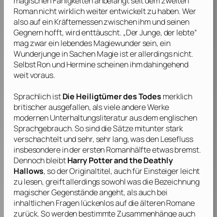
magischen Fähigkeiten anbelangt seit dem zweiten
Roman nicht wirklich weiter entwickelt zu haben. Wer
also auf ein Kräftemessen zwischen ihm und seinen
Gegnern hofft, wird enttäuscht. „Der Junge, der lebte“
mag zwar ein lebendes Magiewunder sein, ein
Wunderjunge in Sachen Magie ist er allerdings nicht.
Selbst Ron und Hermine scheinen ihm dahingehend
weit voraus.
Sprachlich ist
Die Heiligtümer des Todes
merklich
britischer ausgefallen, als viele andere Werke
modernen Unterhaltungsliteratur aus dem englischen
Sprachgebrauch. So sind die Sätze mitunter stark
verschachtelt und sehr, sehr lang, was den Lesefluss
insbesondere in der ersten Romanhälfte etwas bremst.
Dennoch bleibt
Harry Potter and the Deathly
Hallows
, so der Originaltitel, auch für Einsteiger leicht
zu lesen, greift allerdings sowohl was die Bezeichnung
magischer Gegenstände angeht, als auch bei
inhaltlichen Fragen lückenlos auf die älteren Romane
zurück. So werden bestimmte Zusammenhänge auch