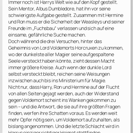
Immer noch ist Harrys Welt wie auf den Kopf gestellt.
Sein Mentor, Albus Dumbledore, hat ihn vor seine
schwierigste Aufgabe gestellt. Zusammen mit Hermine
und Ron muss er die Sicherheit der Weasleys und seiner
Freunde im „Fuchsbau“ verlassen und sich auf eine
einsame, gefährliche Suche machen.
Doch während die drei Versuchen, hinter das
Geheimnis von Lord Voldemorts Horcruxen zu kommen,
wo der dunkelste aller Magier seine aufgespaltene
Seele versteckt haben könnte, zieht dessen Macht
immer größere Kreise. Auch wenn der dunkle Lord
selbst versteckt bleibt, reichen seine Weisungen
inzwischen auch bis ins Ministerium für Magie.
Nicht nur, dass Harry, Ron und Hermine auf der Flucht
von allen Seiten gejagt werden, auch der Widerstand
gegen Voldemort scheint ins Wanken gekommen zu
sein – und die Antwort, die sie auf ihre größten Fragen
finden, werfen ihre Schatten voraus. Es werden weit
mehr Opfer nötig sein, um Voldemort aufzuhalten, als
bislang angenommen. Und die letzte Schlacht wird in
Harrys einziger richtiger Heimat stattfinden …