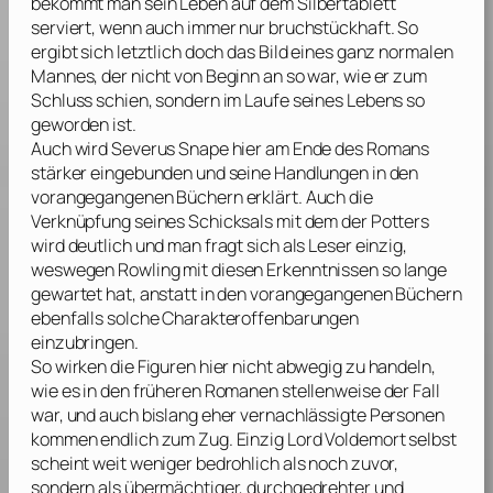
bekommt man sein Leben auf dem Silbertablett
serviert, wenn auch immer nur bruchstückhaft. So
ergibt sich letztlich doch das Bild eines ganz normalen
Mannes, der nicht von Beginn an so war, wie er zum
Schluss schien, sondern im Laufe seines Lebens so
geworden ist.
Auch wird Severus Snape hier am Ende des Romans
stärker eingebunden und seine Handlungen in den
vorangegangenen Büchern erklärt. Auch die
Verknüpfung seines Schicksals mit dem der Potters
wird deutlich und man fragt sich als Leser einzig,
weswegen
Rowling
mit diesen Erkenntnissen so lange
gewartet hat, anstatt in den vorangegangenen Büchern
ebenfalls solche Charakteroffenbarungen
einzubringen.
So wirken die Figuren hier nicht abwegig zu handeln,
wie es in den früheren Romanen stellenweise der Fall
war, und auch bislang eher vernachlässigte Personen
kommen endlich zum Zug. Einzig Lord Voldemort selbst
scheint weit weniger bedrohlich als noch zuvor,
sondern als übermächtiger, durchgedrehter und