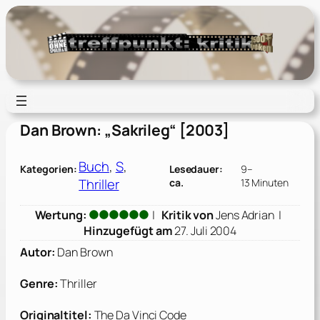
Zum
Inhalt
springen
Dan Brown: „Sakrileg“ [2003]
Buch
, 
S
, 
Kategorien:
Lesedauer:
9–
Thriller
ca.
13 Minuten
Wertung:
|
Kritik von
Jens Adrian
|
Hinzugefügt am
27. Juli 2004
Autor:
Dan Brown
Genre:
Thriller
Originaltitel:
The Da Vinci Code