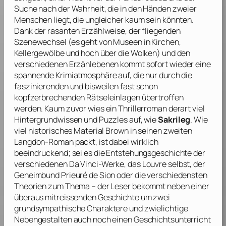
Suche nach der Wahrheit, die in den Händen zweier
Menschen liegt, die ungleicher kaum sein könnten.
Dank der rasanten Erzählweise, der fliegenden
Szenewechsel (es geht von Museen in Kirchen,
Kellergewölbe und hoch über die Wolken) und den
verschiedenen Erzählebenen kommt sofort wieder eine
spannende Krimiatmosphäre auf, die nur durch die
faszinierenden und bisweilen fast schon
kopfzerbrechenden Rätseleinlagen übertroffen
werden. Kaum zuvor wies ein Thrillerroman derart viel
Hintergrundwissen und Puzzles auf, wie
Sakrileg
. Wie
viel historisches Material
Brown
in seinen zweiten
Langdon-Roman packt, ist dabei wirklich
beeindruckend; sei es die Entstehungsgeschichte der
verschiedenen
Da Vinci
-Werke, das Louvre selbst, der
Geheimbund Prieuré de Sion oder die verschiedensten
Theorien zum Thema – der Leser bekommt neben einer
überaus mitreissenden Geschichte um zwei
grundsympathische Charaktere und zwielichtige
Nebengestalten auch noch einen Geschichtsunterricht