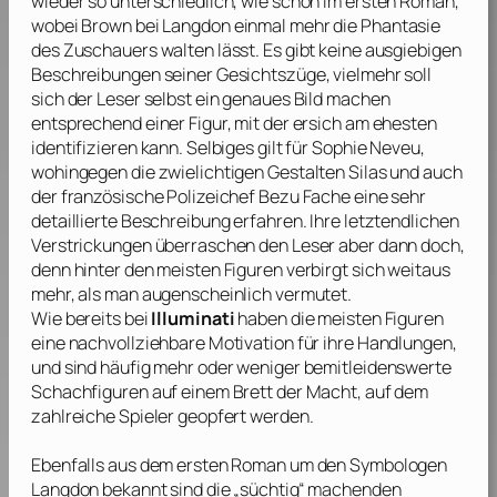
wieder so unterschiedlich, wie schon im ersten Roman,
wobei
Brown
bei Langdon einmal mehr die Phantasie
des Zuschauers walten lässt. Es gibt keine ausgiebigen
Beschreibungen seiner Gesichtszüge, vielmehr soll
sich der Leser selbst ein genaues Bild machen
entsprechend einer Figur, mit der ersich am ehesten
identifizieren kann. Selbiges gilt für Sophie Neveu,
wohingegen die zwielichtigen Gestalten Silas und auch
der französische Polizeichef Bezu Fache eine sehr
detaillierte Beschreibung erfahren. Ihre letztendlichen
Verstrickungen überraschen den Leser aber dann doch,
denn hinter den meisten Figuren verbirgt sich weitaus
mehr, als man augenscheinlich vermutet.
Wie bereits bei
Illuminati
haben die meisten Figuren
eine nachvollziehbare Motivation für ihre Handlungen,
und sind häufig mehr oder weniger bemitleidenswerte
Schachfiguren auf einem Brett der Macht, auf dem
zahlreiche Spieler geopfert werden.
Ebenfalls aus dem ersten Roman um den Symbologen
Langdon bekannt sind die „süchtig“ machenden