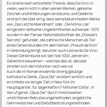
Es ist eine weit verbreitete Theorie, dass
Da Vinci
in
vielen, wenn nicht in allen seinen Werken, geheime
Zeichen und Mitteilungen versteckte, und Gelehrte
sind sich darüber einig, dass seine bekanntesten Werke
wie „Das Letzte Abendmahl“ oder „Die Mona Lisa“
einige sehr seltsame Ungereimtheiten aufweisen. 1975
wurden in der Pariser Nationalbibliothek die „Dossiers
Secrets“ gefunden, die zahlreiche Menschen als Teil
eines Geheimbundes mit dem Namen „Prieuré de Sion“
in Verbindung bringt, darunter auch
Leonardo Da Vinci
.
Dieser Geheimbund soll seit fast 1000 Jahren ein
Geheimnis bewahren – welches das ist, darüber
streiten sich die Historiker nach wie vor.
Auch die im Roman erwähnte streng gläubige
katholische Sekte „Opus Dei“ existiert wirklich und
errichtete vor einiger Zeit in New York ihr
Hauptquartier, für sagenhafte 47 Millionen Dollar; in
Verruf geriet „Opus Dei“ durch ihre bisweilen
umstrittenen Rekrutierungsmethoden, angebliche
Gehirnwäschen und Selbstbestrafungsmethoden.