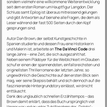
sondern vielmehr eine willkommene Weiterentwicklung
seit dem ersten Roman um Hauptfigur Langdon. Der
Schluss samt Epilog ist überaus mitreissend gelungen
und gibt Antworten auf beinahe alle Fragen, die dem als
Leser während der fast 500 Seiten durch den Kopf
gesprungen sind.
Autor
Dan Brown
, der selbst Kunstgeschichte in
Spanien studierte und dessen Frau eine Historikerin
und Malerin ist, arbeitete an
The Da Vinci Code
drei
lange Jahre – eine Zeit, die sich ausgezahlt hat.
Neben seinem Plädoyer für die Weiblichkeit im Glauben
schuf er einen der spannendsten, einfallsreichsten und
originellsten Thrillerromane der letzten Jahre; so
ungewöhnlich die Geschichte auf den ersten Blick sein
mag, wer seine Skepsis behält und sich dennoch auf die
faszinierende Hintergrundstory einlässt, wird nicht
enttäuscht.
Dank des unglaublich schnellen Erzähltempos – das
Brown
damit erklärt, dass das Buch ursprünglich viel
länger war und er unter Zuhilfenahme der „Delete“-