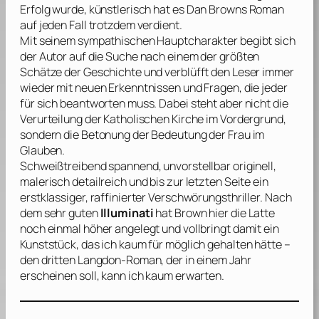
Erfolg wurde, künstlerisch hat es
Dan Browns
Roman
auf jeden Fall trotzdem verdient.
Mit seinem sympathischen Hauptcharakter begibt sich
der Autor auf die Suche nach einem der größten
Schätze der Geschichte und verblüfft den Leser immer
wieder mit neuen Erkenntnissen und Fragen, die jeder
für sich beantworten muss. Dabei steht aber nicht die
Verurteilung der Katholischen Kirche im Vordergrund,
sondern die Betonung der Bedeutung der Frau im
Glauben.
Schweißtreibend spannend, unvorstellbar originell,
malerisch detailreich und bis zur letzten Seite ein
erstklassiger, raffinierter Verschwörungsthriller. Nach
dem sehr guten
Illuminati
hat
Brown
hier die Latte
noch einmal höher angelegt und vollbringt damit ein
Kunststück, das ich kaum für möglich gehalten hätte –
den dritten Langdon-Roman, der in einem Jahr
erscheinen soll, kann ich kaum erwarten.