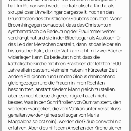
hat. Im Roman wird weder die katholische Kirche als
skrupelloser Unheilbringer dargestellt, noch an den
Grundfesten des christlichen Glaubens gerüttelt. Wenn
Brown
hingegen behauptet, dass das Christentum
systhematisch die Bedeutung der Frau immer weiter
verdrängt hat und sie in der Bibel sogar als Auslöser für
das Leid der Menschen darstellt, dann ist das leider ein
historischer Fakt, den der Vatikan nicht mit zwei Bücher
widerlegen kann. Es bedeutet nicht, dass die
katholische Kirche mit ihren Praktiken der letzten 1500
Jahre allein dasteht, vielmehr haben in kürzester Zeit
andere Religionen rund um den Globus dahingehend
gleichgezogen und die Frauen in ihren Rechten
beschnitten, anstatt sie dem Mann gleich zu stellen,
aber es macht diese Ungerechtigkeit auch nicht
besser. Was in den Schriftrollen von Qumran steht, den
weiteren Evangelien, die vom Vatikan unter Verschluss
gehalten werden (eines soll sogar von Maria
Magdalena selbst sein), werden die Gläubigen wohl nie
erfahren. Aber dies hilft dem Ansehen der Kirche sicher