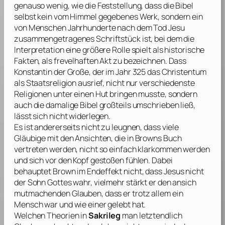
genauso wenig, wie die Feststellung, dass die Bibel
selbst kein vom Himmel gegebenes Werk, sondern ein
von Menschen Jahrhunderte nach dem Tod Jesu
zusammengetragenes Schriftstück ist, bei dem die
Interpretation eine größere Rolle spielt als historische
Fakten, als frevelhaften Akt zu bezeichnen. Dass
Konstantin der Große, der im Jahr 325 das Christentum
als Staatsreligion ausrief, nicht nur verschiedenste
Religionen unter einen Hut bringen musste, sondern
auch die damalige Bibel großteils umschrieben ließ,
lässt sich nicht widerlegen.
Es ist andererseits nicht zu leugnen, dass viele
Gläubige mit den Ansichten, die in
Browns
Buch
vertreten werden, nicht so einfach klarkommen werden
und sich vor den Kopf gestoßen fühlen. Dabei
behauptet
Brown
im Endeffekt nicht, dass Jesus nicht
der Sohn Gottes wahr, vielmehr stärkt er den ansich
mutmachenden Glauben, dass er trotz allem ein
Mensch war und wie einer gelebt hat.
Welchen Theorien in
Sakrileg
man letztendlich