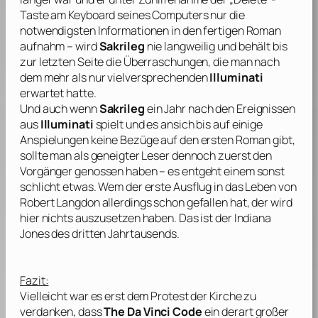
Taste am Keyboard seines Computers nur die
notwendigsten Informationen in den fertigen Roman
aufnahm – wird
Sakrileg
nie langweilig und behält bis
zur letzten Seite die Überraschungen, die man nach
dem mehr als nur vielversprechenden
Illuminati
erwartet hatte.
Und auch wenn
Sakrileg
ein Jahr nach den Ereignissen
aus
Illuminati
spielt und es ansich bis auf einige
Anspielungen keine Bezüge auf den ersten Roman gibt,
sollte man als geneigter Leser dennoch zuerst den
Vorgänger genossen haben – es entgeht einem sonst
schlicht etwas. Wem der erste Ausflug in das Leben von
Robert Langdon allerdings schon gefallen hat, der wird
hier nichts auszusetzen haben. Das ist der Indiana
Jones des dritten Jahrtausends.
Fazit:
Vielleicht war es erst dem Protest der Kirche zu
verdanken, dass
The Da Vinci Code
ein derart großer