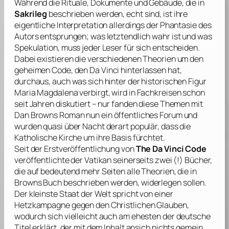
Während die Rituale, Dokumente und Gebäude, die in
Sakrileg
beschrieben werden, echt sind, ist ihre
eigentliche Interpretation allerdings der Phantasie des
Autors entsprungen; was letztendlich wahr ist und was
Spekulation, muss jeder Leser für sich entscheiden.
Dabei existieren die verschiedenen Theorien um den
geheimen Code, den
Da Vinci
hinterlassen hat,
durchaus, auch was sich hinter der historischen Figur
Maria Magdalena verbirgt, wird in Fachkreisen schon
seit Jahren diskutiert – nur fanden diese Themen mit
Dan Browns
Roman nun ein öffentliches Forum und
wurden quasi über Nacht derart populär, dass die
Katholische Kirche um ihre Basis fürchtet.
Seit der Erstveröffentlichung von
The Da Vinci Code
veröffentlichte der Vatikan seinerseits zwei (!) Bücher,
die auf bedeutend mehr Seiten alle Theorien, die in
Browns
Buch beschrieben werden, widerlegen sollen.
Der kleinste Staat der Welt spricht von einer
Hetzkampagne gegen den Christlichen Glauben,
wodurch sich vielleicht auch am ehesten der deutsche
Titel erklärt, der mit dem Inhalt ansich nichts gemein