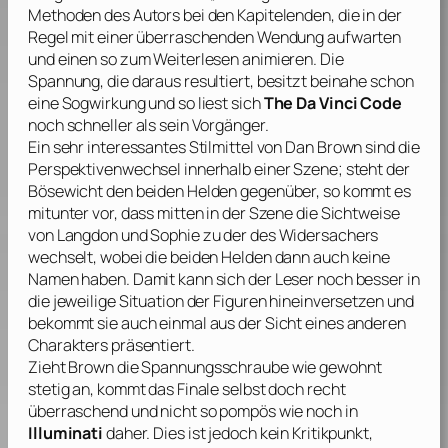
Methoden des Autors bei den Kapitelenden, die in der
Regel mit einer überraschenden Wendung aufwarten
und einen so zum Weiterlesen animieren. Die
Spannung, die daraus resultiert, besitzt beinahe schon
eine Sogwirkung und so liest sich
The Da Vinci Code
noch schneller als sein Vorgänger.
Ein sehr interessantes Stilmittel von
Dan Brown
sind die
Perspektivenwechsel innerhalb einer Szene; steht der
Bösewicht den beiden Helden gegenüber, so kommt es
mitunter vor, dass mitten in der Szene die Sichtweise
von Langdon und Sophie zu der des Widersachers
wechselt, wobei die beiden Helden dann auch keine
Namen haben. Damit kann sich der Leser noch besser in
die jeweilige Situation der Figuren hineinversetzen und
bekommt sie auch einmal aus der Sicht eines anderen
Charakters präsentiert.
Zieht
Brown
die Spannungsschraube wie gewohnt
stetig an, kommt das Finale selbst doch recht
überraschend und nicht so pompös wie noch in
Illuminati
daher. Dies ist jedoch kein Kritikpunkt,