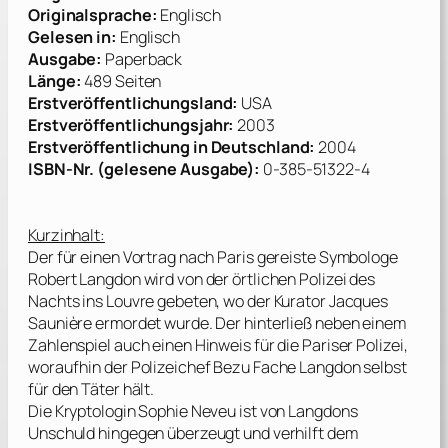
Originalsprache:
Englisch
Gelesen in:
Englisch
Ausgabe:
Paperback
Länge:
489 Seiten
Erstveröffentlichungsland:
USA
Erstveröffentlichungsjahr:
2003
Erstveröffentlichung in Deutschland:
2004
ISBN-Nr. (gelesene Ausgabe):
0-385-51322-4
Kurzinhalt:
Der für einen Vortrag nach Paris gereiste Symbologe
Robert Langdon wird von der örtlichen Polizei des
Nachts ins Louvre gebeten, wo der Kurator Jacques
Saunière ermordet wurde. Der hinterließ neben einem
Zahlenspiel auch einen Hinweis für die Pariser Polizei,
woraufhin der Polizeichef Bezu Fache Langdon selbst
für den Täter hält.
Die Kryptologin Sophie Neveu ist von Langdons
Unschuld hingegen überzeugt und verhilft dem