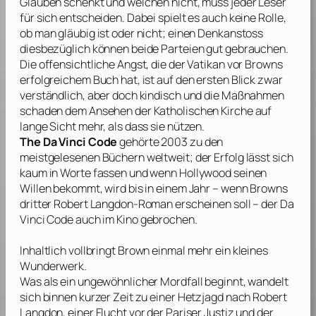
Glauben schenkt und welchen nicht, muss jeder Leser
für sich entscheiden. Dabei spielt es auch keine Rolle,
ob man gläubig ist oder nicht; einen Denkanstoss
diesbezüglich können beide Parteien gut gebrauchen.
Die offensichtliche Angst, die der Vatikan vor
Browns
erfolgreichem Buch hat, ist auf den ersten Blick zwar
verständlich, aber doch kindisch und die Maßnahmen
schaden dem Ansehen der Katholischen Kirche auf
lange Sicht mehr, als dass sie nützen.
The Da Vinci Code
gehörte 2003 zu den
meistgelesenen Büchern weltweit; der Erfolg lässt sich
kaum in Worte fassen und wenn Hollywood seinen
Willen bekommt, wird bis in einem Jahr – wenn
Browns
dritter Robert Langdon-Roman erscheinen soll – der
Da
Vinci
Code auch im Kino gebrochen.
Inhaltlich vollbringt
Brown
einmal mehr ein kleines
Wunderwerk.
Was als ein ungewöhnlicher Mordfall beginnt, wandelt
sich binnen kurzer Zeit zu einer Hetzjagd nach Robert
Langdon, einer Flucht vor der Pariser Justiz und der