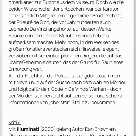
Amerikaner zur Flucht aus dem Museum. Doch wie die
beiden Wissenschaftler entdecken, war der Kurator
offensichtlich Mitglied einer geheimen Bruderschaft,
der Prieuré de Sion, der vor Jahrhunderten auch
Leonardo Da Vinci angehörte, auf dessen Werke
Saunière in den letzten Minuten seines Lebens
aufmerksam machte. Mehr noch, in den Werken des
großen Künstlers verstecken sich Hinweise, elegant
verwoben mit scheinbar profanen Dingen, die auf das
uralte Geheimnis deuten, das der Grund für Saunières
Ermordung war.
Auf der Flucht vor der Polizei ist Langdon zusammen
mit Neveu nun auf der Suche nach dem wahren Mörder
und folgt dafür dem Code in Da Vincis Werken – doch
der Mörder ist ihnen dicht auf den Fersen und scheint
Informationen von „oberster“ Stelle zu bekommen.
Kritik:
Mit
Illuminati
[2000] gelang Autor
Dan Brown
ein
Überraschungserfolg und brachte die Bruderschaft der