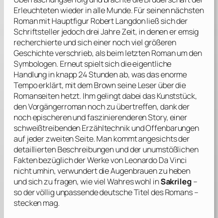
Erleuchteten wieder in alle Munde. Für seinen nächsten
Roman mit Hauptfigur Robert Langdon ließ sich der
Schriftsteller jedoch drei Jahre Zeit, in denen er emsig
recherchierte und sich einer noch viel größeren
Geschichte verschrieb, als beim letzten Roman um den
Symbologen. Erneut spielt sich die eigentliche
Handlung in knapp 24 Stunden ab, was das enorme
Tempo erklärt, mit dem
Brown
seine Leser über die
Romanseiten hetzt. Ihm gelingt dabei das Kunststück,
den Vorgängerroman noch zu übertreffen, dank der
noch epischeren und faszinierenderen Story, einer
schweißtreibenden Erzähltechnik und Offenbarungen
auf jeder zweiten Seite. Man kommt angesichts der
detaillierten Beschreibungen und der unumstößlichen
Fakten bezüglich der Werke von
Leonardo Da Vinci
nicht umhin, verwundert die Augenbrauen zu heben
und sich zu fragen, wie viel Wahres wohl in
Sakrileg
–
so der völlig unpassende deutsche Titel des Romans –
stecken mag.