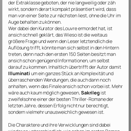
der Extraklasse geboten, der nie langweilig oder zäh
wirkt, sondern derart kompakt präsentiert wird, dass
man von einer Seite zur nächsten liest, ohne die Uhr im
Auge behalten zu können.
Wer dabei den Kurator des Louvre ermordet hat, ist
ansich schnell geklärt, das Wieso ist die weitaus
größere Frage und wenn den Leser letztendlich die
Auflösung trifft, könnte man sich selbst in den Hintern
treten, denn nach den ersten 150 Seiten besitzt man
ansich schon genügend Informationen, um selbst
darauf zu kommen. Inhaltlich übertrifft der Autor damit
Illuminati
um ein ganzes Stück an Komplexität und
überraschenden Wendungen, die auch dann noch
anhalten, wenn das Finale ansich schon vorbei ist. Mehr
wäre auch kaum möglich gewesen,
Sakrileg
ist
zweifelsohne einer der besten Thriller-Romane der
letzten Jahre, dessen Erfolg nicht nur berechtigt,
sondern vielmehr unausweichlich gewesen ist.
Die Charaktere und ihre Verwicklungen sind dabei