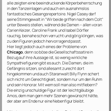
alle zeigten eine beeindruckende Körperbeherrschung
in den Tanzeinlagen und auch ein ausnahmslos
fantastisches Gesangsrepertoire.
Nigel Casey
darf
seine Stimmgewalt in "Wir beide griffen nach dem Colt"
unter Beweis stellen, während die Damen – allen voran
Carien Keizer
,
Caroline Frank
und
Isabel Dörfler
rauchig, beinahe schon verrucht und görig klingen, was
zu den Figuren jedoch hervorragend passt.
Hier liegt jedoch auch eines der Probleme von
Chicago
, denn so böse die Gesellschaftssatire in
Bezug auf ihre Aussage ist, so wenig wirkliche
Sympathiefiguren gibt es auch. Die Damen, die im
Gefängnis sitzen, sind allesamt zurecht dort
hingekommen und auch Staranwalt Billy Flynn schert
sich nicht um Gerechtigkeit, sondern nur um den Ruhm
und sein Honorar. Mit wem soll man also mitfiebern?
Die einzig unschuldige Figur ist der leichtgläubige
Amos, dem man gern mehr Szenen gewünscht hätte,
der aber am Ende nur eine Nebenfigur bleibt.