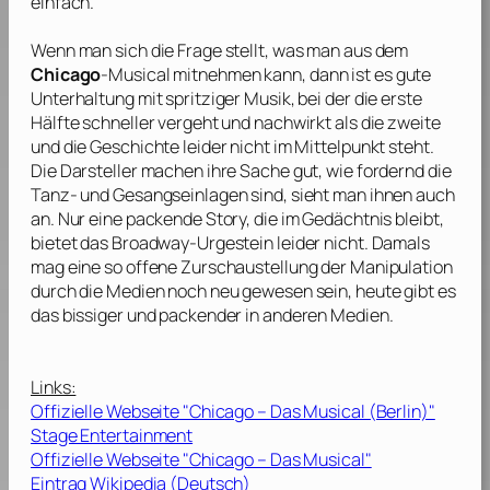
einfach.
Wenn man sich die Frage stellt, was man aus dem
Chicago
-Musical mitnehmen kann, dann ist es gute
Unterhaltung mit spritziger Musik, bei der die erste
Hälfte schneller vergeht und nachwirkt als die zweite
und die Geschichte leider nicht im Mittelpunkt steht.
Die Darsteller machen ihre Sache gut, wie fordernd die
Tanz- und Gesangseinlagen sind, sieht man ihnen auch
an. Nur eine packende Story, die im Gedächtnis bleibt,
bietet das Broadway-Urgestein leider nicht. Damals
mag eine so offene Zurschaustellung der Manipulation
durch die Medien noch neu gewesen sein, heute gibt es
das bissiger und packender in anderen Medien.
Links:
Offizielle Webseite "Chicago – Das Musical (Berlin)"
Stage Entertainment
Offizielle Webseite "Chicago – Das Musical"
Eintrag Wikipedia (Deutsch)