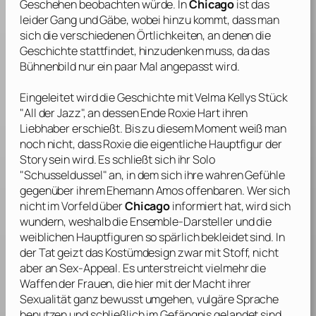
Geschehen beobachten würde. In
Chicago
ist das
leider Gang und Gäbe, wobei hinzu kommt, dass man
sich die verschiedenen Örtlichkeiten, an denen die
Geschichte stattfindet, hinzudenken muss, da das
Bühnenbild nur ein paar Mal angepasst wird.
Eingeleitet wird die Geschichte mit Velma Kellys Stück
"All der Jazz", an dessen Ende Roxie Hart ihren
Liebhaber erschießt. Bis zu diesem Moment weiß man
noch nicht, dass Roxie die eigentliche Hauptfigur der
Story sein wird. Es schließt sich ihr Solo
"Schusseldussel" an, in dem sich ihre wahren Gefühle
gegenüber ihrem Ehemann Amos offenbaren. Wer sich
nicht im Vorfeld über
Chicago
informiert hat, wird sich
wundern, weshalb die Ensemble-Darsteller und die
weiblichen Hauptfiguren so spärlich bekleidet sind. In
der Tat geizt das Kostümdesign zwar mit Stoff, nicht
aber an Sex-Appeal. Es unterstreicht vielmehr die
Waffen der Frauen, die hier mit der Macht ihrer
Sexualität ganz bewusst umgehen, vulgäre Sprache
benutzen und schließlich im Gefängnis gelandet sind,