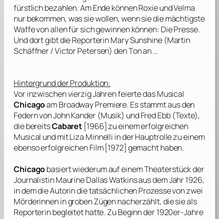
fürstlich bezahlen. Am Ende können Roxie und Velma
nur bekommen, was sie wollen, wenn sie die mächtigste
Waffe von allen für sich gewinnen können: Die Presse.
Und dort gibt die Reporterin Mary Sunshine (
Martin
Schäffner
/
Victor Petersen
) den Ton an …
Hintergrund der Produktion:
Vor inzwischen vierzig Jahren feierte das Musical
Chicago
am Broadway Premiere. Es stammt aus den
Federn von
John Kander
(Musik) und
Fred Ebb
(Texte),
die bereits
Cabaret
[1966] zu einem erfolgreichen
Musical und mit
Liza Minnelli
in der Hauptrolle zu einem
ebenso erfolgreichen Film [1972] gemacht haben.
Chicago
basiert wiederum auf einem Theaterstück der
Journalistin
Maurine Dallas Watkins
aus dem Jahr 1926,
in dem die Autorin die tatsächlichen Prozesse von zwei
Mörderinnen in groben Zügen nacherzählt, die sie als
Reporterin begleitet hatte. Zu Beginn der 1920er-Jahre