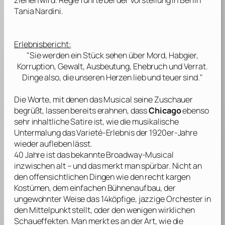
Tania Nardini
.
Erlebnisbericht:
"Sie werden ein Stück sehen über Mord, Habgier,
Korruption, Gewalt, Ausbeutung, Ehebruch und Verrat.
Dinge also, die unseren Herzen lieb und teuer sind."
Die Worte, mit denen das Musical seine Zuschauer
begrüßt, lassen bereits erahnen, dass
Chicago
ebenso
sehr inhaltliche Satire ist, wie die musikalische
Untermalung das Varieté-Erlebnis der 1920er-Jahre
wieder aufleben lässt.
40 Jahre ist das bekannte Broadway-Musical
inzwischen alt – und das merkt man spürbar. Nicht an
den offensichtlichen Dingen wie den recht kargen
Kostümen, dem einfachen Bühnenaufbau, der
ungewohnter Weise das 14köpfige, jazzige Orchester in
den Mittelpunkt stellt, oder den wenigen wirklichen
Schaueffekten. Man merkt es an der Art, wie die