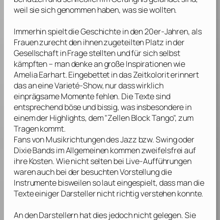
weil sie sich genommen haben, was sie wollten.
Immerhin spielt die Geschichte in den 20er-Jahren, als
Frauen zurecht den ihnen zugeteilten Platz in der
Gesellschaft in Frage stellten und für sich selbst
kämpften – man denke an große Inspirationen wie
Amelia Earhart
. Eingebettet in das Zeitkolorit erinnert
das an eine Varieté-Show, nur dass wirklich
einprägsame Momente fehlen. Die Texte sind
entsprechend böse und bissig, was insbesondere in
einem der Highlights, dem "Zellen Block Tango", zum
Tragen kommt.
Fans von Musikrichtungen des Jazz bzw. Swing oder
Dixie Bands im Allgemeinen kommen zweifelsfrei auf
ihre Kosten. Wie nicht selten bei Live-Aufführungen
waren auch bei der besuchten Vorstellung die
Instrumente bisweilen so laut eingespielt, dass man die
Texte einiger Darsteller nicht richtig verstehen konnte.
An den Darstellern hat dies jedoch nicht gelegen. Sie