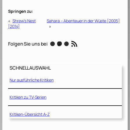
Springen zu:
«
Shrew’s Nest
Sahara – Abenteuer in der Wüste [2005]
[2014]
»
RSS-Feed
Instagram
Mastodon
Threads
Folgen Sie uns bei
SCHNELLAUSWAHL
Nur ausführliche Kritiken
Kritiken zu TV-Serien
Kritiken-Übersicht A-Z