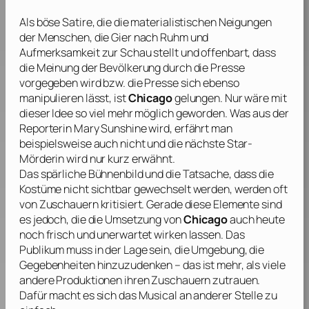
Als böse Satire, die die materialistischen Neigungen
der Menschen, die Gier nach Ruhm und
Aufmerksamkeit zur Schau stellt und offenbart, dass
die Meinung der Bevölkerung durch die Presse
vorgegeben wird bzw. die Presse sich ebenso
manipulieren lässt, ist
Chicago
gelungen. Nur wäre mit
dieser Idee so viel mehr möglich geworden. Was aus der
Reporterin Mary Sunshine wird, erfährt man
beispielsweise auch nicht und die nächste Star-
Mörderin wird nur kurz erwähnt.
Das spärliche Bühnenbild und die Tatsache, dass die
Kostüme nicht sichtbar gewechselt werden, werden oft
von Zuschauern kritisiert. Gerade diese Elemente sind
es jedoch, die die Umsetzung von
Chicago
auch heute
noch frisch und unerwartet wirken lassen. Das
Publikum muss in der Lage sein, die Umgebung, die
Gegebenheiten hinzuzudenken – das ist mehr, als viele
andere Produktionen ihren Zuschauern zutrauen.
Dafür macht es sich das Musical an anderer Stelle zu