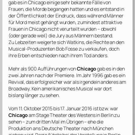
gab es in Chicago einige sehr bekannte Fälle von
Frauen, die Morde begangen hatten und es entstand in
der Öffentlichkeit der Eindruck, dass während Männer
für Mord meist gehängt wurden, zumindest attraktive
Frauen in Chicago nicht verurteilt wurden – obwohl
(oder gerade weil) die Jury aus Männern bestand.
Zu Lebzeiten weigerte sich
Watkins
, die Rechte an den
Musical-Produzenten
Bob Fosse
zu verkaufen, doch
ihre Erben entschieden nach ihrem Tod anders.
Mehr als 900 Aufführungen von
Chicago
gab es in den
zwei Jahren nach der Premiere. Im Jahr 1996 gab es ein
Revival, das erfolgreicher war als irgendein anderes am
Broadway. Kein amerikanisches Musical war dort
bislang länger zu sehen.
Vom 11. Oktober 2015 bis 17. Januar 2016 ist bzw. war
Chicago
am
Stage Theater des Westens
in Berlin zu
sehen – zum dritten Mal im Übrigen – ehe die
Produktion ans
Deutsche Theater
nach München
ziehen wird. Regie führte bei der Vorstellung in Berlin