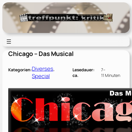
Zum
Inhalt
springen
Chicago – Das Musical
Diverses
, 
Kategorien:
Lesedauer:
7–
Special
ca.
11 Minuten