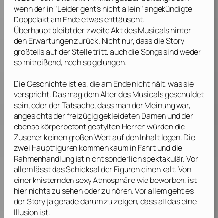
wenn der in "Leider geht’s nicht allein" angekündigte
Doppelakt am Ende etwas enttäuscht.
Überhaupt bleibt der zweite Akt des Musicals hinter
den Erwartungen zurück. Nicht nur, dass die Story
großteils auf der Stelle tritt, auch die Songs sind weder
so mitreißend, noch so gelungen.
Die Geschichte ist es, die am Ende nicht hält, was sie
verspricht. Das mag dem Alter des Musicals geschuldet
sein, oder der Tatsache, dass man der Meinung war,
angesichts der freizügig gekleideten Damen und der
ebenso körperbetont gestylten Herren würden die
Zuseher keinen großen Wert auf den Inhalt legen. Die
zwei Hauptfiguren kommen kaum in Fahrt und die
Rahmenhandlung ist nicht sonderlich spektakulär. Vor
allem lässt das Schicksal der Figuren einen kalt. Von
einer knisternden sexy Atmosphäre wie beworben, ist
hier nichts zu sehen oder zu hören. Vor allem geht es
der Story ja gerade darum zu zeigen, dass all das eine
Illusion ist.