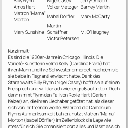
Billy Flynn
Nigel Casey
Jerry Orbach
Amos Hart
Volker Metzger
Barney Martin
Matron "Mama"
Isabel Dörfler
Mary McCarty
Morton
Martin
Mary Sunshine
Schäffner,
M. O’Haughey
Victor Petersen
Kurzinhalt:
Es sind die 1920er-Jahre in Chicago, Illinois. Die
Varieté-Künstlerin Velma Kelly (
Caroline Frank
) hat
ihren Mann und ihre Schwester ermordet, nachdem sie
sie beide in Flagranti erwischt hatte. Dank des
Staranwalts Billy Flynn (
Nigel Casey
) hofft sie auf einen
Freispruch und will danach wieder groß auftreten. Doch
dann nimmt Flynn den Fall von Roxie Hart (
Carien
Keizer
) an, die ihren Liebhaber getötet hat, als dieser
sich von ihr trennen wollte. Während die Damen um
Flynns Aufmerksamkeit buhlen, nutzt Matron "Mama"
Morton (
Isabel Dörfler
) im Zellenblock die Lage wie
stets für sich. Sie organisiert dort alles und lässt es sich