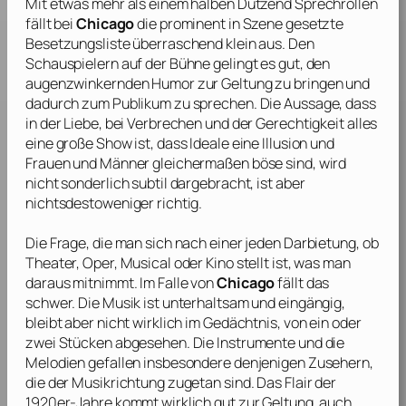
Mit etwas mehr als einem halben Dutzend Sprechrollen
fällt bei
Chicago
die prominent in Szene gesetzte
Besetzungsliste überraschend klein aus. Den
Schauspielern auf der Bühne gelingt es gut, den
augenzwinkernden Humor zur Geltung zu bringen und
dadurch zum Publikum zu sprechen. Die Aussage, dass
in der Liebe, bei Verbrechen und der Gerechtigkeit alles
eine große Show ist, dass Ideale eine Illusion und
Frauen und Männer gleichermaßen böse sind, wird
nicht sonderlich subtil dargebracht, ist aber
nichtsdestoweniger richtig.
Die Frage, die man sich nach einer jeden Darbietung, ob
Theater, Oper, Musical oder Kino stellt ist, was man
daraus mitnimmt. Im Falle von
Chicago
fällt das
schwer. Die Musik ist unterhaltsam und eingängig,
bleibt aber nicht wirklich im Gedächtnis, von ein oder
zwei Stücken abgesehen. Die Instrumente und die
Melodien gefallen insbesondere denjenigen Zusehern,
die der Musikrichtung zugetan sind. Das Flair der
1920er-Jahre kommt wirklich gut zur Geltung, auch