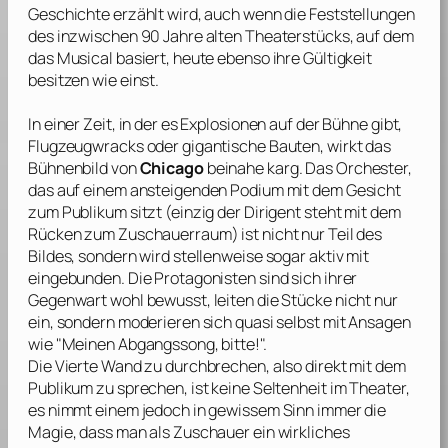
Geschichte erzählt wird, auch wenn die Feststellungen
des inzwischen 90 Jahre alten Theaterstücks, auf dem
das Musical basiert, heute ebenso ihre Gültigkeit
besitzen wie einst.
In einer Zeit, in der es Explosionen auf der Bühne gibt,
Flugzeugwracks oder gigantische Bauten, wirkt das
Bühnenbild von
Chicago
beinahe karg. Das Orchester,
das auf einem ansteigenden Podium mit dem Gesicht
zum Publikum sitzt (einzig der Dirigent steht mit dem
Rücken zum Zuschauerraum) ist nicht nur Teil des
Bildes, sondern wird stellenweise sogar aktiv mit
eingebunden. Die Protagonisten sind sich ihrer
Gegenwart wohl bewusst, leiten die Stücke nicht nur
ein, sondern moderieren sich quasi selbst mit Ansagen
wie "Meinen Abgangssong, bitte!".
Die Vierte Wand zu durchbrechen, also direkt mit dem
Publikum zu sprechen, ist keine Seltenheit im Theater,
es nimmt einem jedoch in gewissem Sinn immer die
Magie, dass man als Zuschauer ein wirkliches