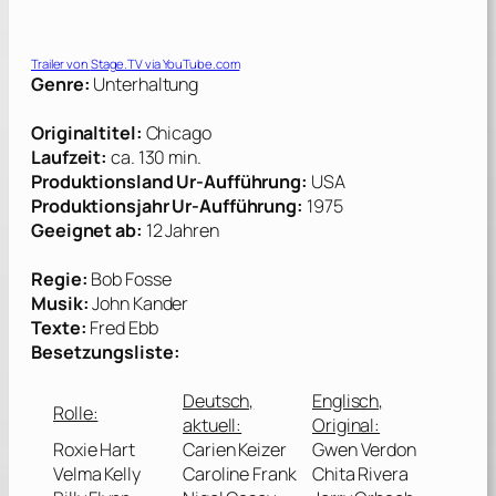
Trailer von
Stage.TV
via YouTube.com
Genre:
Unterhaltung
Originaltitel:
Chicago
Laufzeit:
ca. 130 min.
Produktionsland Ur-Aufführung:
USA
Produktionsjahr Ur-Aufführung:
1975
Geeignet ab:
12 Jahren
Regie:
Bob Fosse
Musik:
John Kander
Texte:
Fred Ebb
Besetzungsliste:
Deutsch,
Englisch,
Rolle:
aktuell:
Original:
Roxie Hart
Carien Keizer
Gwen Verdon
Velma Kelly
Caroline Frank
Chita Rivera