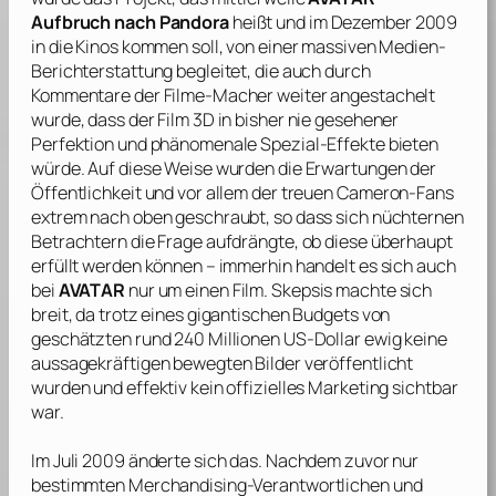
Aufbruch nach Pandora
heißt und im Dezember 2009
in die Kinos kommen soll, von einer massiven Medien-
Berichterstattung begleitet, die auch durch
Kommentare der Filme-Macher weiter angestachelt
wurde, dass der Film 3D in bisher nie gesehener
Perfektion und phänomenale Spezial-Effekte bieten
würde. Auf diese Weise wurden die Erwartungen der
Öffentlichkeit und vor allem der treuen
Cameron
-Fans
extrem nach oben geschraubt, so dass sich nüchternen
Betrachtern die Frage aufdrängte, ob diese überhaupt
erfüllt werden können – immerhin handelt es sich auch
bei
AVATAR
nur um einen Film. Skepsis machte sich
breit, da trotz eines gigantischen Budgets von
geschätzten rund 240 Millionen US-Dollar ewig keine
aussagekräftigen bewegten Bilder veröffentlicht
wurden und effektiv kein offizielles Marketing sichtbar
war.
Im Juli 2009 änderte sich das. Nachdem zuvor nur
bestimmten Merchandising-Verantwortlichen und