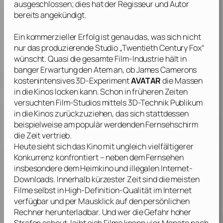
ausgeschlossen; dies hat der Regisseur und Autor
bereits angekündigt.
Ein kommerzieller Erfolg ist genau das, was sich nicht
nur das produzierende Studio „Twentieth Century Fox“
wünscht. Quasi die gesamte Film-Industrie hält in
banger Erwartung den Atem an, ob
James Camerons
kostenintensives 3D-Experiment
AVATAR
die Massen
in die Kinos locken kann. Schon in früheren Zeiten
versuchten Film-Studios mittels 3D-Technik Publikum
in die Kinos zurückzuziehen, das sich stattdessen
beispielweise am populär werdenden Fernsehschirm
die Zeit vertrieb.
Heute sieht sich das Kino mit ungleich vielfältigerer
Konkurrenz konfrontiert – neben dem Fernsehen
insbesondere dem Heimkino und illegalen Internet-
Downloads. Innerhalb kürzester Zeit sind die meisten
Filme selbst in High-Definition-Qualität im Internet
verfügbar und per Mausklick auf den persönlichen
Rechner herunterladbar. Und wer die Gefahr hoher