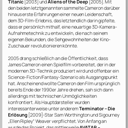
Titanic
[2003] und
Aliens of the Deep
[2005]. Mit
den beiden letztgenannten sammelte
Cameron
darüber
hinaus erste Erfahrungen einer neuen Leidenschaft,
dem 3D-Film-Erlebnis, das letztendlich darin gipfelte,
dass er persönlich mithalf, eine neuartige 3D-Kamera-
Aufnahmetechnik zu entwickeln, die nach seinem
eigenen Bekunden, die Sehgewohnheiten der Kino-
Zuschauer revolutionieren könnte.
2005 drang schließlich an die Öffentlichkeit, dass
James Cameron
einen Spielfilm vorbereitet, der in der
modernen 3D-Technik produziert wird und offenbar ein
Science-Fiction/Fantasy-Szenario als Ausgangspunkt
hat. Anscheinend wollte
Cameron
den Film ursprünglich
bereits Ende der 1990er Jahre drehen, sah sich dann
allerdings mit technischen Unmöglichkeiten
konfrontiert. Als Hauptdarsteller wurden
interessanterweise unter anderem
Terminator – Die
Erlösung
[2009]-Star
Sam Worthington
und
Sigourney
„Ellen Ripley“
Weaver
verpflichtet. Von Anfang an
wurde das Projekt, das mittlerweile
AVATAR –