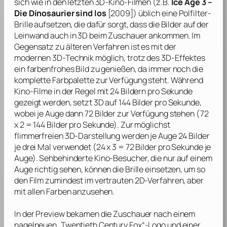
sich wie in den letzten 3D-Kino-Filmen (z.B.
Ice Age 3 –
Die Dinosaurier sind los
[2009]) üblich eine Polfilter-
Brille aufsetzen, die dafür sorgt, dass die Bilder auf der
Leinwand auch in 3D beim Zuschauer ankommen. Im
Gegensatz zu älteren Verfahren ist es mit der
modernen 3D-Technik möglich, trotz des 3D-Effektes
ein farbenfrohes Bild zu genießen, da immer noch die
komplette Farbpalette zur Verfügung steht. Während
Kino-Filme in der Regel mit 24 Bildern pro Sekunde
gezeigt werden, setzt 3D auf 144 Bilder pro Sekunde,
wobei je Auge dann 72 Bilder zur Verfügung stehen (72
x 2 = 144 Bilder pro Sekunde). Zur möglichst
flimmerfreien 3D-Darstellung werden je Auge 24 Bilder
je drei Mal verwendet (24 x 3 = 72 Bilder pro Sekunde je
Auge). Sehbehinderte Kino-Besucher, die nur auf einem
Auge richtig sehen, können die Brille einsetzen, um so
den Film zumindest im vertrauten 2D-Verfahren, aber
mit allen Farben anzusehen.
In der Preview bekamen die Zuschauer nach einem
nagelneuen „Twentieth Century Fox“-Logo und einer