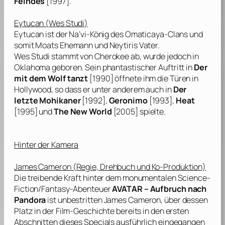
Feindes
[1997].
Eytucan (
Wes Studi
)
Eytucan ist der Na’vi-König des Omaticaya-Clans und
somit Moats Ehemann und Neytiris Vater.
Wes Studi
stammt von Cherokee ab, wurde jedoch in
Oklahoma geboren. Sein phantastischer Auftritt in
Der
mit dem Wolf tanzt
[1990] öffnete ihm die Türen in
Hollywood, so dass er unter anderem auch in
Der
letzte Mohikaner
[1992],
Geronimo
[1993],
Heat
[1995] und
The New World
[2005] spielte.
Hinter der Kamera
James Cameron
(Regie, Drehbuch und Ko-Produktion)
Die treibende Kraft hinter dem monumentalen Science-
Fiction/Fantasy-Abenteuer
AVATAR – Aufbruch nach
Pandora
ist unbestritten
James Cameron
, über dessen
Platz in der Film-Geschichte bereits in den ersten
Abschnitten dieses Specials ausführlich eingegangen