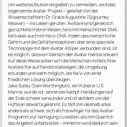
Um weiteres Blutververgießen zu vermeiden, wird das
sogenannte Avatar-Projekt – geleitet von der
Wissenschaftlerin Dr. Grace Augustine (
Sigourney
Weaver
) – ins Leben gerufen: Avatare sind genetisch
gezüchtete Hybrid-Wesen, teils mit menschlicher DNA,
teils aber auch mit Na’vi-DNA. Indem das menschliche
Gehirn und die Gefühlsrezeptoren über eine spezielle
Technologie mit dem Avatar-Körper verbunden sind, ist
es möglich, dass ein Mensch den Avatar mental steuert.
Auf diese Weise sollen sich die Menschen mittels ihrer
Avatare frei auf Pandora bewegen, die Umgebung
erkunden und wenn möglich, die Na’vi von einer
friedlichen Lösung überzeugen.
Jake Sulley (
Sam Worthington
), ein früherer U.S.
Marine, wurde vor Jahren bei Kampf-Handlungen auf
der Erde schwer verwundet und ist seitdem von der
Hüfte an abwärts gelähmt. Es fällt ihm deshalb alles
andere als schwer, sich als Freiwilliger für das Avatar-
Programm zur Verfügung zu stellen, als ihm Quaritch
das Angebot unterbreitet – immerhin wird dadurch sein