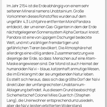
Im Jahr 2154 ist die Erde abhängig von einem sehr
seltenen Mineral namens Unobtainium. Große
Vorkommen dieses Rohstoffes wurden auf dem
ungefähr 4,3 Lichtjahre entfernten Mond Pandora
entdeckt, der um einen Gas-Giganten in dem der Erde
nächstgelegenen Sonnensystem Alpha Centauri kreist.
Pandora ist eine von üppigem Dschungel bedeckte
Welt, und mit unzähligen fremdartigen und
gefährlichen Tieren bevölkert. Die Atmosphäre hat
allerdings eine völlig andere Zusammensetzung wie
diejenige der Erde, so dass Menschen auf eine Atem-
Maske angewiesen sind. Der Mond ist auch Heimat der
humanoiden Na’vi – blaue, katzenhaft anmutige Wesen,
die im Einklang mit der sie umgebenden Natur leben.
Es stellt sich heraus, dass sich das größte Dorf der Na’vi
direkt über der umfangreichsten Unobtainium-
Ablagerung befindet. Aus diesem Grund beabsichtigt
Sicherheitschef Colonel Miles Quaritch (
Stephen
Lang
), die Ureinwohner entsprechend umzusiedeln,
aber die Na’vi leisten erbitterten Widerstand.