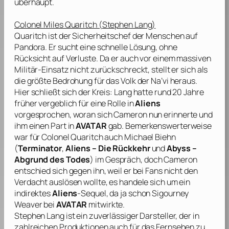
überhaupt.
Colonel Miles Quaritch (
Stephen Lang
)
Quaritch ist der Sicherheitschef der Menschen auf
Pandora. Er sucht eine schnelle Lösung, ohne
Rücksicht auf Verluste. Da er auch vor einem massiven
Militär-Einsatz nicht zurückschreckt, stellt er sich als
die größte Bedrohung für das Volk der Na’vi heraus.
Hier schließt sich der Kreis:
Lang
hatte rund 20 Jahre
früher vergeblich für eine Rolle in
Aliens
vorgesprochen, woran sich
Cameron
nun erinnerte und
ihm einen Part in
AVATAR
gab. Bemerkenswerterweise
war für Colonel Quaritch auch
Michael Biehn
(
Terminator
,
Aliens – Die Rückkehr
und
Abyss –
Abgrund des Todes
) im Gespräch, doch Cameron
entschied sich gegen ihn, weil er bei Fans nicht den
Verdacht auslösen wollte, es handele sich um ein
indirektes
Aliens
-Sequel, da ja schon
Sigourney
Weaver
bei
AVATAR
mitwirkte.
Stephen Lang ist ein zuverlässiger Darsteller, der in
zahlreichen Produktionen auch für das Fernsehen zu