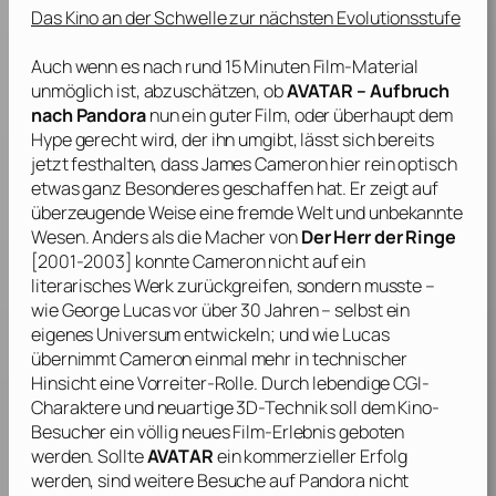
Das Kino an der Schwelle zur nächsten Evolutionsstufe
Auch wenn es nach rund 15 Minuten Film-Material
unmöglich ist, abzuschätzen, ob
AVATAR – Aufbruch
nach Pandora
nun ein guter Film, oder überhaupt dem
Hype gerecht wird, der ihn umgibt, lässt sich bereits
jetzt festhalten, dass
James Cameron
hier rein optisch
etwas ganz Besonderes geschaffen hat. Er zeigt auf
überzeugende Weise eine fremde Welt und unbekannte
Wesen. Anders als die Macher von
Der Herr der Ringe
[2001-2003] konnte
Cameron
nicht auf ein
literarisches Werk zurückgreifen, sondern musste –
wie
George Lucas
vor über 30 Jahren – selbst ein
eigenes Universum entwickeln; und wie
Lucas
übernimmt
Cameron
einmal mehr in technischer
Hinsicht eine Vorreiter-Rolle. Durch lebendige CGI-
Charaktere und neuartige 3D-Technik soll dem Kino-
Besucher ein völlig neues Film-Erlebnis geboten
werden. Sollte
AVATAR
ein kommerzieller Erfolg
werden, sind weitere Besuche auf Pandora nicht