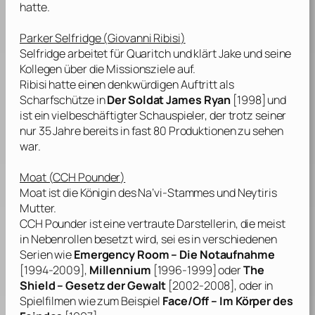
hatte.
Parker Selfridge (
Giovanni Ribisi
)
Selfridge arbeitet für Quaritch und klärt Jake und seine
Kollegen über die Missionsziele auf.
Ribisi
hatte einen denkwürdigen Auftritt als
Scharfschütze in
Der Soldat James Ryan
[1998] und
ist ein vielbeschäftigter Schauspieler, der trotz seiner
nur 35 Jahre bereits in fast 80 Produktionen zu sehen
war.
Moat (
CCH Pounder
)
Moat ist die Königin des Na’vi-Stammes und Neytiris
Mutter.
CCH Pounder
ist eine vertraute Darstellerin, die meist
in Nebenrollen besetzt wird, sei es in verschiedenen
Serien wie
Emergency Room – Die Notaufnahme
[1994-2009],
Millennium
[1996-1999] oder
The
Shield – Gesetz der Gewalt
[2002-2008], oder in
Spielfilmen wie zum Beispiel
Face/Off – Im Körper des