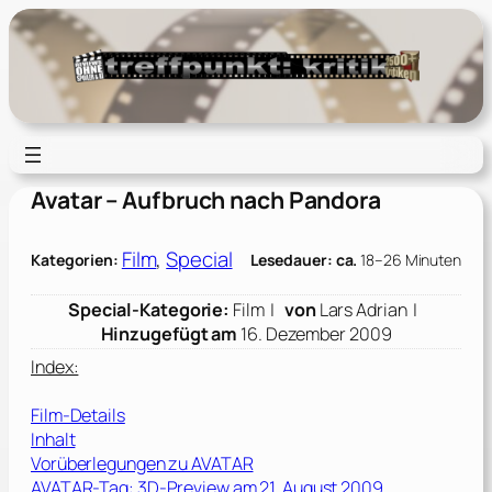
Zum
Inhalt
springen
Avatar – Aufbruch nach Pandora
Film
, 
Special
Kategorien:
Lesedauer: ca.
18–26 Minuten
Special-Kategorie:
Film |
von
Lars Adrian |
Hinzugefügt am
16. Dezember 2009
Index:
Film-Details
Inhalt
Vorüberlegungen zu AVATAR
AVATAR-Tag: 3D-Preview am 21. August 2009