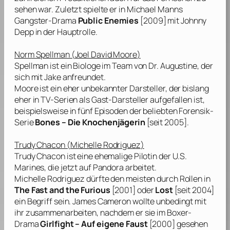
sehen war. Zuletzt spielte er in
Michael Manns
Gangster-Drama
Public Enemies
[2009] mit
Johnny
Depp
in der Hauptrolle.
Norm Spellman (
Joel David Moore
)
Spellman ist ein Biologe im Team von Dr. Augustine, der
sich mit Jake anfreundet.
Moore
ist ein eher unbekannter Darsteller, der bislang
eher in TV-Serien als Gast-Darsteller aufgefallen ist,
beispielsweise in fünf Episoden der beliebten Forensik-
Serie
Bones – Die Knochenjägerin
[seit 2005].
Trudy Chacon (
Michelle Rodriguez
)
Trudy Chacon ist eine ehemalige Pilotin der U.S.
Marines, die jetzt auf Pandora arbeitet.
Michelle Rodriguez
dürfte den meisten durch Rollen in
The Fast and the Furious
[2001] oder
Lost
[seit 2004]
ein Begriff sein.
James Cameron
wollte unbedingt mit
ihr zusammenarbeiten, nachdem er sie im Boxer-
Drama
Girlfight – Auf eigene Faust
[2000] gesehen