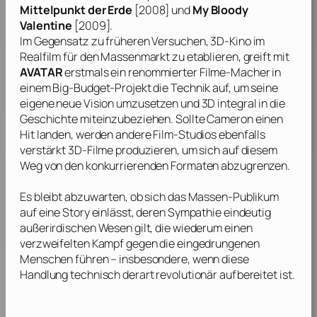
Mittelpunkt der Erde
[2008] und
My Bloody
Valentine
[2009].
Im Gegensatz zu früheren Versuchen, 3D-Kino im
Realfilm für den Massenmarkt zu etablieren, greift mit
AVATAR
erstmals ein renommierter Filme-Macher in
einem Big-Budget-Projekt die Technik auf, um seine
eigene neue Vision umzusetzen und 3D integral in die
Geschichte miteinzubeziehen. Sollte
Cameron
einen
Hit landen, werden andere Film-Studios ebenfalls
verstärkt 3D-Filme produzieren, um sich auf diesem
Weg von den konkurrierenden Formaten abzugrenzen.
Es bleibt abzuwarten, ob sich das Massen-Publikum
auf eine Story einlässt, deren Sympathie eindeutig
außerirdischen Wesen gilt, die wiederum einen
verzweifelten Kampf gegen die eingedrungenen
Menschen führen – insbesondere, wenn diese
Handlung technisch derart revolutionär aufbereitet ist.