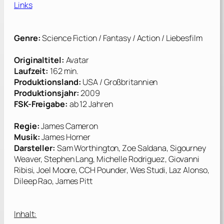
Links
Genre:
Science Fiction / Fantasy / Action / Liebesfilm
Originaltitel:
Avatar
Laufzeit:
162 min.
Produktionsland:
USA / Großbritannien
Produktionsjahr:
2009
FSK-Freigabe:
ab 12 Jahren
Regie:
James Cameron
Musik:
James Horner
Darsteller:
Sam Worthington, Zoe Saldana, Sigourney
Weaver, Stephen Lang, Michelle Rodriguez, Giovanni
Ribisi, Joel Moore, CCH Pounder, Wes Studi, Laz Alonso,
Dileep Rao, James Pitt
Inhalt: