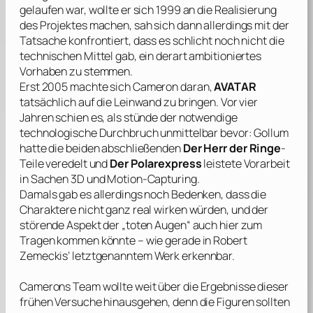
gelaufen war, wollte er sich 1999 an die Realisierung
des Projektes machen, sah sich dann allerdings mit der
Tatsache konfrontiert, dass es schlicht noch nicht die
technischen Mittel gab, ein derart ambitioniertes
Vorhaben zu stemmen.
Erst 2005 machte sich
Cameron
daran,
AVATAR
tatsächlich auf die Leinwand zu bringen. Vor vier
Jahren schien es, als stünde der notwendige
technologische Durchbruch unmittelbar bevor: Gollum
hatte die beiden abschließenden
Der Herr der Ringe
-
Teile veredelt und
Der Polarexpress
leistete Vorarbeit
in Sachen 3D und Motion-Capturing.
Damals gab es allerdings noch Bedenken, dass die
Charaktere nicht ganz real wirken würden, und der
störende Aspekt der „toten Augen“ auch hier zum
Tragen kommen könnte – wie gerade in
Robert
Zemeckis’
letztgenanntem Werk erkennbar.
Camerons
Team wollte weit über die Ergebnisse dieser
frühen Versuche hinausgehen, denn die Figuren sollten