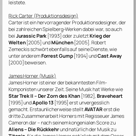
leistete.
Rick Carter
(Produktionsdesign)
Carter
ist ein hervorragender Produktionsdesigner, der
bei zahlreichen
Spielberg
-Werken dabei war, so auch
bei
Jurassic Park
[1993] oder zuletzt
Krieg der
Welten
[2005] und
München
[2005].
Robert
Zemeckis
schwört ebenfalls auf seine Dienste, wie
unter anderem
Forrest Gump
[1994] und
Cast Away
[2000] beweisen.
James Horner
(Musik)
James Horner
ist einer der bekanntesten Film-
Komponisten unserer Zeit. Seine Musik hat Werke wie
Star Trek II – Der Zorn des Khan
[1982],
Braveheart
[1995] und
Apollo 13
[1995] erst unvergesslich
gemacht. Erstaunlicherweise stellt
AVATAR
erst die
dritte Zusammenarbeit
Horners
mit Regisseuer
James
Cameron
dar – nach seinem kongenialen Score zu
Aliens – Die Rückkehr
und natürlich der Musik zu