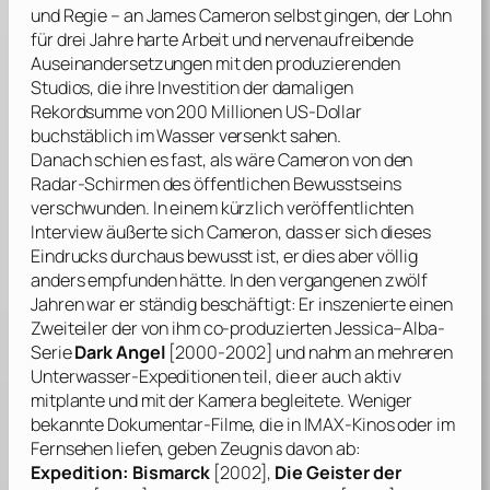
und Regie – an
James Cameron
selbst gingen, der Lohn
für drei Jahre harte Arbeit und nervenaufreibende
Auseinandersetzungen mit den produzierenden
Studios, die ihre Investition der damaligen
Rekordsumme von 200 Millionen US-Dollar
buchstäblich im Wasser versenkt sahen.
Danach schien es fast, als wäre
Cameron
von den
Radar-Schirmen des öffentlichen Bewusstseins
verschwunden. In einem kürzlich veröffentlichten
Interview äußerte sich
Cameron
, dass er sich dieses
Eindrucks durchaus bewusst ist, er dies aber völlig
anders empfunden hätte. In den vergangenen zwölf
Jahren war er ständig beschäftigt: Er inszenierte einen
Zweiteiler der von ihm co-produzierten
Jessica
–
Alba
-
Serie
Dark Angel
[2000-2002] und nahm an mehreren
Unterwasser-Expeditionen teil, die er auch aktiv
mitplante und mit der Kamera begleitete. Weniger
bekannte Dokumentar-Filme, die in IMAX-Kinos oder im
Fernsehen liefen, geben Zeugnis davon ab:
Expedition: Bismarck
[2002],
Die Geister der