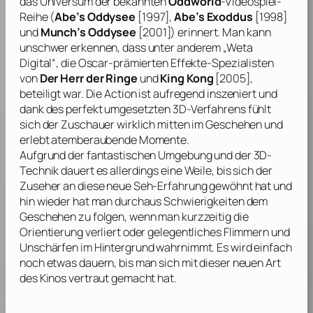
das Universum der bekannten
Oddworld
-Videospiel-
Reihe (
Abe’s Oddysee
[1997],
Abe’s Exoddus
[1998]
und
Munch’s Oddysee
[2001]) erinnert. Man kann
unschwer erkennen, dass unter anderem „Weta
Digital“, die Oscar-prämierten Effekte-Spezialisten
von
Der Herr der Ringe
und
King Kong
[2005],
beteiligt war. Die Action ist aufregend inszeniert und
dank des perfekt umgesetzten 3D-Verfahrens fühlt
sich der Zuschauer wirklich mitten im Geschehen und
erlebt atemberaubende Momente.
Aufgrund der fantastischen Umgebung und der 3D-
Technik dauert es allerdings eine Weile, bis sich der
Zuseher an diese neue Seh-Erfahrung gewöhnt hat und
hin wieder hat man durchaus Schwierigkeiten dem
Geschehen zu folgen, wenn man kurzzeitig die
Orientierung verliert oder gelegentliches Flimmern und
Unschärfen im Hintergrund wahrnimmt. Es wird einfach
noch etwas dauern, bis man sich mit dieser neuen Art
des Kinos vertraut gemacht hat.