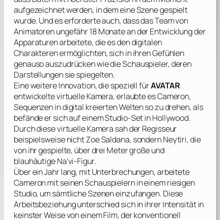
aufgezeichnet werden, in dem eine Szene gespielt
wurde. Und es erforderte auch, dass das Team von
Animatoren ungefähr 18 Monate an der Entwicklung der
Apparaturen arbeitete, die es den digitalen
Charakteren ermöglichten, sich in ihren Gefühlen
genauso auszudrücken wie die Schauspieler, deren
Darstellungen sie spiegelten.
Eine weitere Innovation, die speziell für
AVATAR
entwickelte virtuelle Kamera, erlaubte es
Cameron
,
Sequenzen in digital kreierten Welten so zu drehen, als
befände er sich auf einem Studio-Set in Hollywood.
Durch diese virtuelle Kamera sah der Regisseur
beispielsweise nicht
Zoe Saldana
, sondern Neytiri, die
von ihr gespielte, über drei Meter große und
blauhäutige Na’vi-Figur.
Über ein Jahr lang, mit Unterbrechungen, arbeitete
Cameron
mit seinen Schauspielern in einem riesigen
Studio, um sämtliche Szenen einzufangen. Diese
Arbeitsbeziehung unterschied sich in ihrer Intensität in
keinster Weise von einem Film, der konventionell