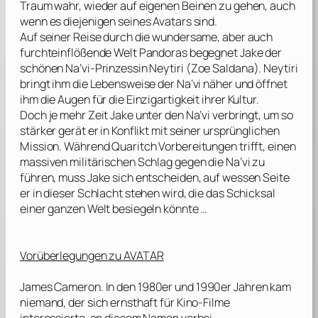
Traum wahr, wieder auf eigenen Beinen zu gehen, auch
wenn es diejenigen seines Avatars sind.
Auf seiner Reise durch die wundersame, aber auch
furchteinflößende Welt Pandoras begegnet Jake der
schönen Na’vi-Prinzessin Neytiri (
Zoe Saldana
). Neytiri
bringt ihm die Lebensweise der Na’vi näher und öffnet
ihm die Augen für die Einzigartigkeit ihrer Kultur.
Doch je mehr Zeit Jake unter den Na’vi verbringt, um so
stärker gerät er in Konflikt mit seiner ursprünglichen
Mission. Während Quaritch Vorbereitungen trifft, einen
massiven militärischen Schlag gegen die Na’vi zu
führen, muss Jake sich entscheiden, auf wessen Seite
er in dieser Schlacht stehen wird, die das Schicksal
einer ganzen Welt besiegeln könnte …
Vorüberlegungen zu AVATAR
James Cameron
. In den 1980er und 1990er Jahren kam
niemand, der sich ernsthaft für Kino-Filme