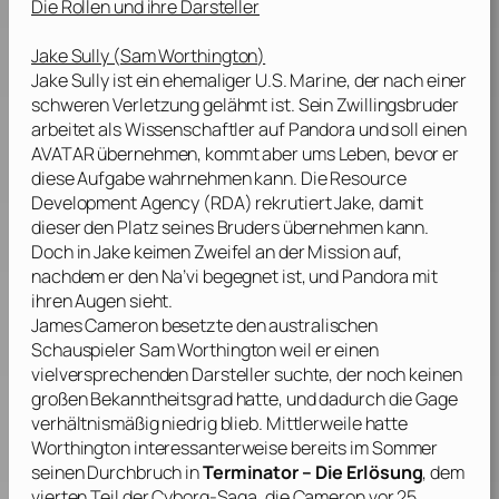
Die Rollen und ihre Darsteller
Jake Sully (
Sam Worthington
)
Jake Sully ist ein ehemaliger U.S. Marine, der nach einer
schweren Verletzung gelähmt ist. Sein Zwillingsbruder
arbeitet als Wissenschaftler auf Pandora und soll einen
AVATAR übernehmen, kommt aber ums Leben, bevor er
diese Aufgabe wahrnehmen kann. Die Resource
Development Agency (RDA) rekrutiert Jake, damit
dieser den Platz seines Bruders übernehmen kann.
Doch in Jake keimen Zweifel an der Mission auf,
nachdem er den Na’vi begegnet ist, und Pandora mit
ihren Augen sieht.
James Cameron
besetzte den australischen
Schauspieler
Sam Worthington
weil er einen
vielversprechenden Darsteller suchte, der noch keinen
großen Bekanntheitsgrad hatte, und dadurch die Gage
verhältnismäßig niedrig blieb. Mittlerweile hatte
Worthington
interessanterweise bereits im Sommer
seinen Durchbruch in
Terminator – Die Erlösung
, dem
vierten Teil der Cyborg-Saga, die Cameron vor 25