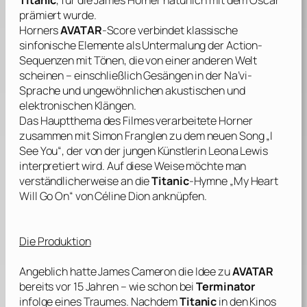
Titanic
, für die
James Horner
natürlich mit dem Oscar
prämiert wurde.
Horners
AVATAR
-Score verbindet klassische
sinfonische Elemente als Untermalung der Action-
Sequenzen mit Tönen, die von einer anderen Welt
scheinen – einschließlich Gesängen in der Na’vi-
Sprache und ungewöhnlichen akustischen und
elektronischen Klängen.
Das Hauptthema des Filmes verarbeitete
Horner
zusammen mit
Simon Franglen
zu dem neuen Song „I
See You“, der von der jungen Künstlerin
Leona Lewis
interpretiert wird. Auf diese Weise möchte man
verständlicherweise an die
Titanic
-Hymne „My Heart
Will Go On“ von Céline Dion anknüpfen.
Die Produktion
Angeblich hatte
James Cameron
die Idee zu
AVATAR
bereits vor 15 Jahren – wie schon bei
Terminator
infolge eines Traumes. Nachdem
Titanic
in den Kinos