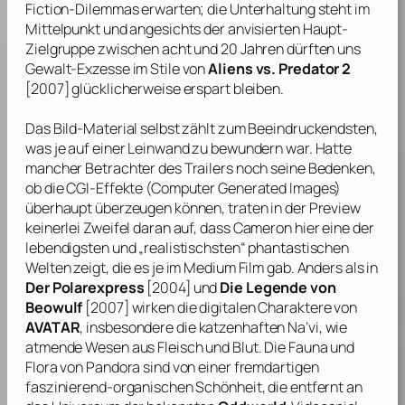
Fiction-Dilemmas erwarten; die Unterhaltung steht im
Mittelpunkt und angesichts der anvisierten Haupt-
Zielgruppe zwischen acht und 20 Jahren dürften uns
Gewalt-Exzesse im Stile von
Aliens vs. Predator 2
[2007] glücklicherweise erspart bleiben.
Das Bild-Material selbst zählt zum Beeindruckendsten,
was je auf einer Leinwand zu bewundern war. Hatte
mancher Betrachter des Trailers noch seine Bedenken,
ob die CGI-Effekte (Computer Generated Images)
überhaupt überzeugen können, traten in der Preview
keinerlei Zweifel daran auf, dass
Cameron
hier eine der
lebendigsten und „realistischsten“ phantastischen
Welten zeigt, die es je im Medium Film gab. Anders als in
Der Polarexpress
[2004] und
Die Legende von
Beowulf
[2007] wirken die digitalen Charaktere von
AVATAR
, insbesondere die katzenhaften Na’vi, wie
atmende Wesen aus Fleisch und Blut. Die Fauna und
Flora von Pandora sind von einer fremdartigen
faszinierend-organischen Schönheit, die entfernt an