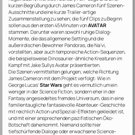
kurzen Begrüßung durch
James Cameron
fünf Szenen-
Ausschnitte und eine kurze Trailer-artige
Zusammenstellung zu sehen; die fünf Clips zu Beginn
sollen aus den ersten 45 Minuten von
AVATAR
stammen. Darunter waren sowohl ruhige Dialog-
Momente, die das allgemeine Setting und die
außerirdischen Bewohner Pandoras, die Na’vi,
vorstellten, aber auch temporeiche Action-Sequenzen,
die beispielsweise Dinosaurier-ähnliche Kreaturen im
Kampf mit Jake Sullys Avatar präsentierten.
Die Szenen vermittelten gelungen, welche Richtung
James Cameron
mit dem Projekt verfolgt: Wie in
George Lucas
’
Star Wars
geht es vermutlich um ein
weniger in der Science Fiction, sondern eher in der
Fantasy angesiedeltes fremdes Universum, das in eine
familientaugliche fantasievolle Abenteuer-Geschichte
mit reichlich Action und Spezial-Effekten gekleidet ist,
und mit einer ansprechenden pazifistischen Öko-
Botschaft daherkommt. Niemand sollte hier
tiefschürfende Dialoge oder erwachsene Science-