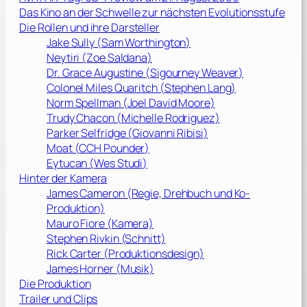
Das Kino an der Schwelle zur nächsten Evolutionsstufe
Die Rollen und ihre Darsteller
Jake Sully (
Sam Worthington
)
Neytiri (
Zoe Saldana
)
Dr. Grace Augustine (
Sigourney Weaver
)
Colonel Miles Quaritch (
Stephen Lang
)
Norm Spellman (
Joel David Moore
)
Trudy Chacon (
Michelle Rodriguez
)
Parker Selfridge (
Giovanni Ribisi
)
Moat (
CCH Pounder
)
Eytucan (
Wes Studi
)
Hinter der Kamera
James Cameron
(Regie, Drehbuch und Ko-
Produktion)
Mauro Fiore
(Kamera)
Stephen Rivkin
(Schnitt)
Rick Carter
(Produktionsdesign)
James Horner
(Musik)
Die Produktion
Trailer und Clips