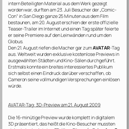
intern Beteiligten Material aus dem Werk gezeigt
worden war, durften am 23. Juli Besucher der „Comic-
Con“ in San Diego ganze 25 Minuten aus dem Film
bestaunen, am 20. August erschien der erste offizielle
Teaser-Trailer im Internet und einen Tag später feierte
er seine Premiere auf den Leinwänden rund um den
Globus.
Den 21. August riefen die Macher gar zum
AVATAR
-Tag
aus. Weltweit wurden exklusive kostenlose Previews in
ausgewählten Städten und Kino-Sälen durchgeführt.
Erstmals konnte ein breites interessiertes Publikum
sich selbst einen Eindruck darüber verschaffen, ob
Cameron
seine vollmundigen Versprechungen einlösen
würde.
AVATAR-Tag: 3D-Preview am 21. August 2009
Die 16-minütige Preview wurde komplett in digitalem
3D präsentiert, das heißt die Kino-Besucher mussten