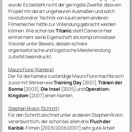
wurde. Es besteht nicht der geringste Zweifel, dass ein
Projekt mit derart ungeheuren Ausmaßen und solch
revolutionärer Technik von kaum einem anderen
Filmemacher hätte zur Vollendung gebracht werden
können. Wie schon bei
Titanic
stellt
Cameron
hier
einmal mehr seine Eigenschaft als kompromissloser
Visionär unter Beweis, dessen schiere
organisatorische und logistische Meisterleistung
zutiefst beeindruckt.
Mauro Fiore
(Kamera)
Der für die Kamera zuständige
Mauro Fiore
machte sich
zuvor mit Werken wie
Training Day
[2001],
Tränen der
Sonne
[2003],
Die Insel
[2005] und
Operation:
Kingdom
[2007] einen Namen.
Stephen Rivkin
(Schnitt)
Für den Schnitt zeichnet unter anderem
Stephen Rivkin
verantwortlich, der schon bei allen drei
Fluch der
Karibik
-Filmen [2003/2006/2007] sehr gute Arbeit