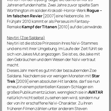
Jahren erfunden hatte. Zwei Jahre zuvor spielte
Sam
Worthington
im soliden Krokodil-Horror-Werk
Rogue –
Im falschen Revier
[2007] eine Nebenrolle. Im
Frühjahr 2010 kommt er als Perseus im Fantasy-
Remake
Kampf der Titanen
[2010] auf die Leinwände.
Neytiri (
Zoe Saldana
)
Neytiri ist die stolze Prinzessin ihres Na’vi-Stammes
und eins mit ihrer Umgebung. Im Laufe der Zeit fühlt sie
sich von Jakes Mut angezogen. Sie ist es, die Jake mit
den Gebräuchen und dem Wesen der Na’vi vertraut
macht.
Dieses Jahr meint es gut mit der bezaubernden
Zoe
Saldana
. Nachdem sie vor wenigen Monaten mit
Star
Trek
[2009] einen absoluten Hit landete, darf sie nun
erneut in einem potentiellen Kassen-Schlager ein
großes Publikum entzücken, wenngleich sie in
AVATAR
natürlich nicht selbst zu sehen sein wird, sondern nur
der von ihr erschaffene Na’vi-Charakter. Zu ihren
früheren Filmen zählen unter anderem
Steven