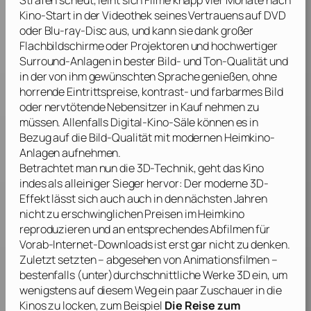
Strafen scheut, leiht sich Filme knapp vier Monate nach
Kino-Start in der Videothek seines Vertrauens auf DVD
oder Blu-ray-Disc aus, und kann sie dank großer
Flachbildschirme oder Projektoren und hochwertiger
Surround-Anlagen in bester Bild- und Ton-Qualität und
in der von ihm gewünschten Sprache genießen, ohne
horrende Eintrittspreise, kontrast- und farbarmes Bild
oder nervtötende Nebensitzer in Kauf nehmen zu
müssen. Allenfalls Digital-Kino-Säle können es in
Bezug auf die Bild-Qualität mit modernen Heimkino-
Anlagen aufnehmen.
Betrachtet man nun die 3D-Technik, geht das Kino
indes als alleiniger Sieger hervor: Der moderne 3D-
Effekt lässt sich auch auch in den nächsten Jahren
nicht zu erschwinglichen Preisen im Heimkino
reproduzieren und an entsprechendes Abfilmen für
Vorab-Internet-Downloads ist erst gar nicht zu denken.
Zuletzt setzten – abgesehen von Animationsfilmen –
bestenfalls (unter)durchschnittliche Werke 3D ein, um
wenigstens auf diesem Weg ein paar Zuschauer in die
Kinos zu locken, zum Beispiel
Die Reise zum