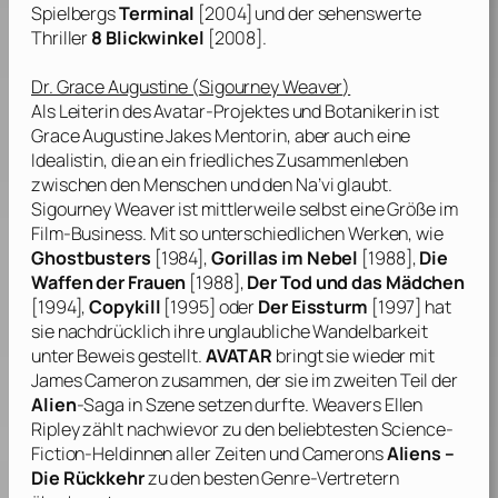
Spielbergs
Terminal
[2004] und der sehenswerte
Thriller
8 Blickwinkel
[2008].
Dr. Grace Augustine (
Sigourney Weaver
)
Als Leiterin des Avatar-Projektes und Botanikerin ist
Grace Augustine Jakes Mentorin, aber auch eine
Idealistin, die an ein friedliches Zusammenleben
zwischen den Menschen und den Na’vi glaubt.
Sigourney Weaver
ist mittlerweile selbst eine Größe im
Film-Business. Mit so unterschiedlichen Werken, wie
Ghostbusters
[1984],
Gorillas im Nebel
[1988],
Die
Waffen der Frauen
[1988],
Der Tod und das Mädchen
[1994],
Copykill
[1995] oder
Der Eissturm
[1997] hat
sie nachdrücklich ihre unglaubliche Wandelbarkeit
unter Beweis gestellt.
AVATAR
bringt sie wieder mit
James Cameron
zusammen, der sie im zweiten Teil der
Alien
-Saga in Szene setzen durfte.
Weavers
Ellen
Ripley zählt nachwievor zu den beliebtesten Science-
Fiction-Heldinnen aller Zeiten und
Camerons
Aliens –
Die Rückkehr
zu den besten Genre-Vertretern