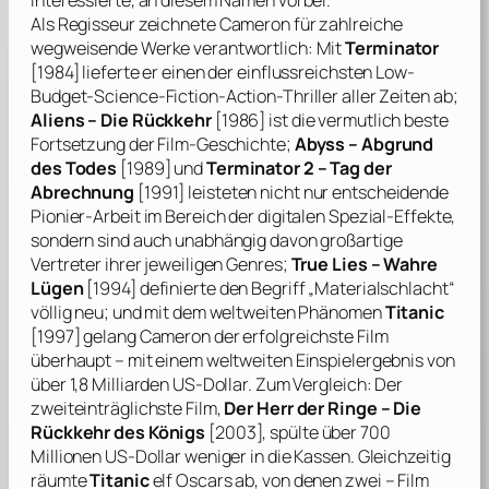
interessierte, an diesem Namen vorbei.
Als Regisseur zeichnete
Cameron
für zahlreiche
wegweisende Werke verantwortlich: Mit
Terminator
[1984] lieferte er einen der einflussreichsten Low-
Budget-Science-Fiction-Action-Thriller aller Zeiten ab;
Aliens – Die Rückkehr
[1986] ist die vermutlich beste
Fortsetzung der Film-Geschichte;
Abyss – Abgrund
des Todes
[1989] und
Terminator 2 – Tag der
Abrechnung
[1991] leisteten nicht nur entscheidende
Pionier-Arbeit im Bereich der digitalen Spezial-Effekte,
sondern sind auch unabhängig davon großartige
Vertreter ihrer jeweiligen Genres;
True Lies – Wahre
Lügen
[1994] definierte den Begriff „Materialschlacht“
völlig neu; und mit dem weltweiten Phänomen
Titanic
[1997] gelang
Cameron
der erfolgreichste Film
überhaupt – mit einem weltweiten Einspielergebnis von
über 1,8 Milliarden US-Dollar. Zum Vergleich: Der
zweiteinträglichste Film,
Der Herr der Ringe – Die
Rückkehr des Königs
[2003], spülte über 700
Millionen US-Dollar weniger in die Kassen. Gleichzeitig
räumte
Titanic
elf Oscars ab, von denen zwei – Film