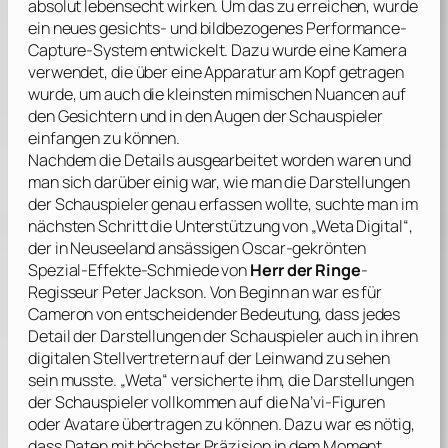
absolut lebensecht wirken. Um das zu erreichen, wurde
ein neues gesichts- und bildbezogenes Performance-
Capture-System entwickelt. Dazu wurde eine Kamera
verwendet, die über eine Apparatur am Kopf getragen
wurde, um auch die kleinsten mimischen Nuancen auf
den Gesichtern und in den Augen der Schauspieler
einfangen zu können.
Nachdem die Details ausgearbeitet worden waren und
man sich darüber einig war, wie man die Darstellungen
der Schauspieler genau erfassen wollte, suchte man im
nächsten Schritt die Unterstützung von „Weta Digital“,
der in Neuseeland ansässigen Oscar-gekrönten
Spezial-Effekte-Schmiede von
Herr der Ringe
-
Regisseur
Peter Jackson
. Von Beginn an war es für
Cameron
von entscheidender Bedeutung, dass jedes
Detail der Darstellungen der Schauspieler auch in ihren
digitalen Stellvertretern auf der Leinwand zu sehen
sein musste. „Weta“ versicherte ihm, die Darstellungen
der Schauspieler vollkommen auf die Na’vi-Figuren
oder Avatare übertragen zu können. Dazu war es nötig,
dass Daten mit höchster Präzision in dem Moment