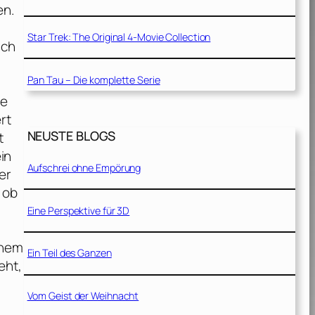
en.
Star Trek: The Original 4-Movie Collection
sch
Pan Tau – Die komplette Serie
ie
rt
NEUSTE BLOGS
t
in
Aufschrei ohne Empörung
er
 ob
Eine Perspektive für 3D
inem
Ein Teil des Ganzen
eht,
Vom Geist der Weihnacht