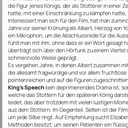
die Figur jenes Königs, der als Stotterer in einer Z
hatte, mit einer Einschränkung zu kämpfen hatte, 
Interessiert man sich für den Film, hat man zumind
Jahre vor seiner Krönung als Albert, Herzog von Y
ein Mikrophon, um die Abschlussrede für die Auss
fühlt man mit ihm, ohne dass er ein Wort gesagt h
überträgt sich über den Hörfunk zu einem Viertel 
schmerzvolle Weise geprägt.
Es vergehen Jahre, in denen Albert zusammen mit 
die allesamt fragwürdige und vor allem fruchtlos
pointenreichen und auf die Figuren zugeschnitt
King’s Speech
kein deprimierendes Drama ist, so
welche das Stottern für den späteren König darste
leidet, das aber trotzdem mit vielen lustigen Mo
aus dem Stottern. Im Gegenteil. Selten ist der Fi
um jede Silbe ringt. Auf Empfehlung sucht Elizab
Methoden besitzt, um seinen Patienten ein flüssig