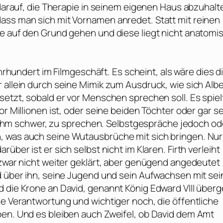
 darauf, die Therapie in seinem eigenen Haus abzuhalt
ass man sich mit Vornamen anredet. Statt mit reinen
he auf den Grund gehen und diese liegt nicht anatomi
ahrhundert im Filmgeschäft. Es scheint, als wäre dies d
 allein durch seine Mimik zum Ausdruck, wie sich Albe
setzt, sobald er vor Menschen sprechen soll. Es spiel
or Millionen ist, oder seine beiden Töchter oder gar se
 es ihm schwer, zu sprechen. Selbstgespräche jedoch od
, was auch seine Wutausbrüche mit sich bringen. Nur
rüber ist er sich selbst nicht im Klaren.
Firth
verleiht
 zwar nicht weiter geklärt, aber genügend angedeutet
ld über ihn, seine Jugend und sein Aufwachsen mit se
 die Krone an David, genannt König Edward VIII überg
se Verantwortung und wichtiger noch, die öffentliche
ben. Und es bleiben auch Zweifel, ob David dem Amt