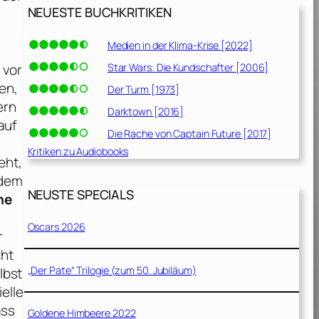
NEUESTE BUCHKRITIKEN
Medien in der Klima-Krise [2022]
Star Wars: Die Kundschafter [2006]
 vor
en,
Der Turm [1973]
ern
Darktown [2016]
auf
Die Rache von Captain Future [2017]
Kritiken zu Audiobooks
eht,
 dem
NEUSTE SPECIALS
he
Oscars 2026
r
cht
„Der Pate“ Trilogie (zum 50. Jubiläum)
lbst
elle
ass
Goldene Himbeere 2022