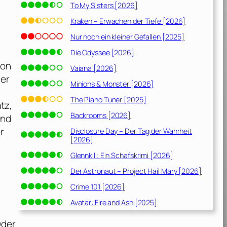
To My Sisters [2026]
Kraken – Erwachen der Tiefe [2026]
Nur noch ein kleiner Gefallen [2025]
Die Odyssee [2026]
von
Vaiana [2026]
der
Minions & Monster [2026]
The Piano Tuner [2025]
tz,
Backrooms [2026]
und
r
Disclosure Day – Der Tag der Wahrheit
[2026]
n
Glennkill: Ein Schafskrimi [2026]
Der Astronaut – Project Hail Mary [2026]
Crime 101 [2026]
Avatar: Fire and Ash [2025]
Oder