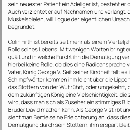
sein neuester Patient ein Adeliger ist, besteht er
Auch verzichtet er auf Nachnamen und verlangt, d
Muskelspielen, will Logue der eigentlichen Ursac
begründet.
Colin Firth
ist bereits seit mehr als einem Viertelj
Rolle seines Lebens. Mit wenigen Worten bringt er
quält und in welche Furcht ihn die Demütigung ver
hierbei keine Rolle, ob dies eine Radioansprache v
Vater, König George V. Seit seiner Kindheit fällt
Schimpfwörter kommen ihm leicht über die Lippen
das Stottern von der Wut rührt, oder umgekehrt, da
dem zukünftigen König eine Vielschichtigkeit, die
wird, dass man sich als Zuseher ein stimmiges Bi
Bruder David machen kann. Als George V stirbt und
sieht man Bertie seine Erleichterung an, dass die
Demütigung durch sein Stottern, ihm erspart blei