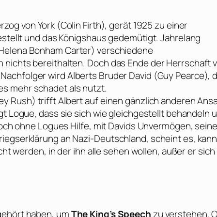
rzog von York (
Colin Firth
), gerät 1925 zu einer
gestellt und das Königshaus gedemütigt. Jahrelang
Helena Bonham Carter
) verschiedene
 nichts bereithalten. Doch das Ende der Herrschaft 
 Nachfolger wird Alberts Bruder David (
Guy Pearce
), 
s mehr schadet als nutzt.
ey Rush
) trifft Albert auf einen gänzlich anderen Ansa
gt Logue, dass sie sich wie gleichgestellt behandeln 
 Doch ohne Logues Hilfe, mit Davids Unvermögen, seine
riegserklärung an Nazi-Deutschland, scheint es, kan
cht werden, in der ihn alle sehen wollen, außer er sich
 gehört haben, um
The King’s Speech
zu verstehen. 