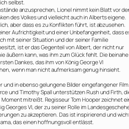
ch selbst.
stände anzusprechen, Lionel nimmt kein Blatt vor de
nken des Volkes und vielleicht auch in Alberts eigene.
lich, aber dass es zu Konflikten führt, ist abzusehen.
ner Aufrichtigkeit und einer Unbefangenheit, dass e
ch mit seiner Situation und der seiner Familie
sitzt, ist er das Gegenteil von Albert, der nicht nur
nie äußern kann, was ihm zum Glück fehlt. Die beinahe
ersten Dankes, das ihm von König George VI
hen, wenn man nicht aufmerksam genug hinsieht.
er und in ebenso gelungene Bilder eingefangener Film
rce
und
Timothy Spall
unterstützen
Rush
und
Firth
, d
m Moment mitreißt. Regisseur
Tom Hooper
zeichnet ei
nig Georges VI, der zu seiner Rolle im Landesgescheh
ungen zu akzeptieren. Das ist inspirierend und wicht
rama, das einen hoffnungsvoll entlässt.