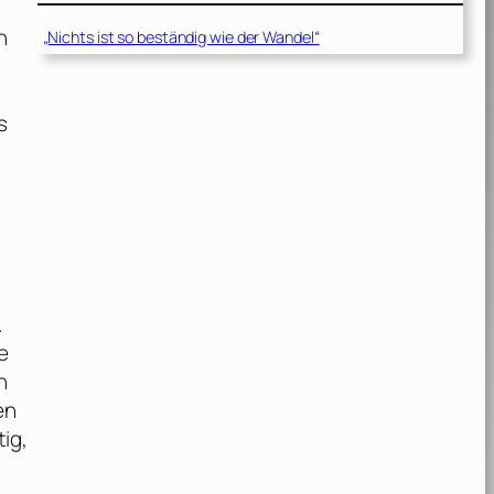
n
„Nichts ist so beständig wie der Wandel“
s
.
ie
n
en
ig,