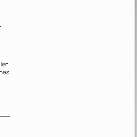
.
len.
enes
t