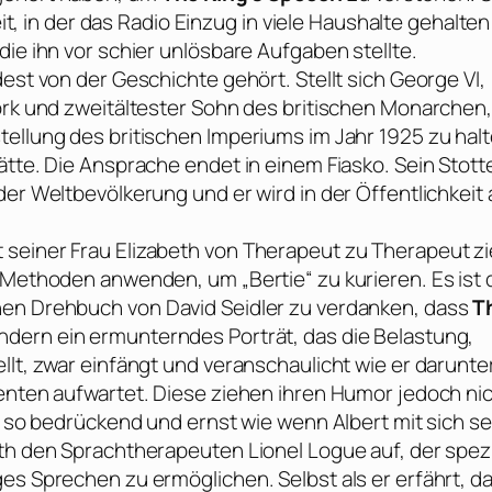
eit, in der das Radio Einzug in viele Haushalte gehalten
die ihn vor schier unlösbare Aufgaben stellte.
est von der Geschichte gehört. Stellt sich George VI,
ork und zweitältester Sohn des britischen Monarchen,
tellung des britischen Imperiums im Jahr 1925 zu halt
ätte. Die Ansprache endet in einem Fiasko. Sein Stott
der Weltbevölkerung und er wird in der Öffentlichkeit 
seiner Frau Elizabeth von Therapeut zu Therapeut zi
e Methoden anwenden, um „Bertie“ zu kurieren. Es ist
enen Drehbuch von
David Seidler
zu verdanken, dass
T
ndern ein ermunterndes Porträt, das die Belastung,
llt, zwar einfängt und veranschaulicht wie er darunte
menten aufwartet. Diese ziehen ihren Humor jedoch ni
lm so bedrückend und ernst wie wenn Albert mit sich se
eth den Sprachtherapeuten Lionel Logue auf, der spezi
es Sprechen zu ermöglichen. Selbst als er erfährt, d