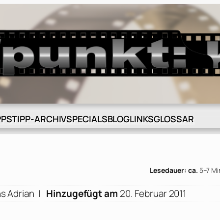
BLOG
GLOSSAR
PPS
TIPP-ARCHIV
SPECIALS
LINKS
Lesedauer: ca.
5–7 Mi
s Adrian
|
Hinzugefügt am
20. Februar 2011