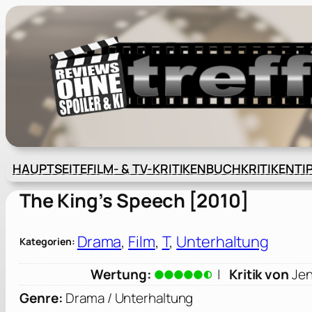
Zum
Inhalt
springen
HAUPTSEITE
FILM- & TV-KRITIKEN
BUCHKRITIKEN
TI
The King’s Speech [2010]
Drama
, 
Film
, 
T
, 
Unterhaltung
Kategorien:
Wertung:
|
Kritik von
Jen
Genre:
Drama / Unterhaltung