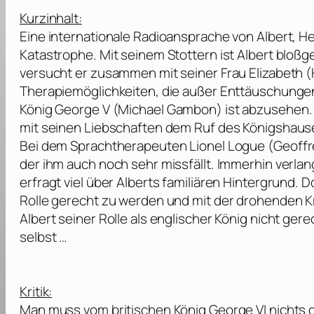
Kurzinhalt:
Eine internationale Radioansprache von Albert, He
Katastrophe. Mit seinem Stottern ist Albert bloß
versucht er zusammen mit seiner Frau Elizabeth (
Therapiemöglichkeiten, die außer Enttäuschungen
König George V (
Michael Gambon
) ist abzusehen.
mit seinen Liebschaften dem Ruf des Königshause
Bei dem Sprachtherapeuten Lionel Logue (
Geoffr
der ihm auch noch sehr missfällt. Immerhin verlan
erfragt viel über Alberts familiären Hintergrund.
Rolle gerecht zu werden und mit der drohenden K
Albert seiner Rolle als englischer König nicht gere
selbst …
Kritik:
Man muss vom britischen König George VI nichts