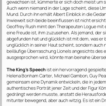
gewachsen ist, kümmerte er sich doch meist um si
Auch wenn niemand in der Lage scheint, diese Um
Mund. Durch ihn erhält Albert Einblick in die Geda
Inwieweit sich beide beeinflussen ist nicht ersicht
Geoffrey Rush
mimt den Therapeuten Logue mit ei
eine Freude ist, ihm zuzusehen. Als jemand, der si
abgefunden hat und glücklich ist mit dem, was er be
unglücklich in seiner Haut scheint, sondern auch 
beiläufige Überraschung Lionels angesichts des 
ausgesprochen wird, könnte man beinahe überse
The King’s Speech
ist ein hervorragend gespielt
Helena Bonham Carter
,
Michael Gambon
,
Guy Pea
gemeinsam eine Dynamik entwickeln, die in jede
authentisches Porträt jener Zeit und der Figur Kö
gedrängt werden musste, anstatt die Herausforder
mitunter bewegend, aber auch witzig. Es ist ein D