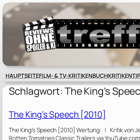
Zum
Inhalt
springen
HAUPTSEITE
FILM- & TV-KRITIKEN
BUCHKRITIKEN
TI
Schlagwort:
The King’s Spee
The King’s Speech [2010]
The King’s Speech [2010] Wertung: | Kritik von J
Rotten Tomatoes Classic Trailers via YouTube.co