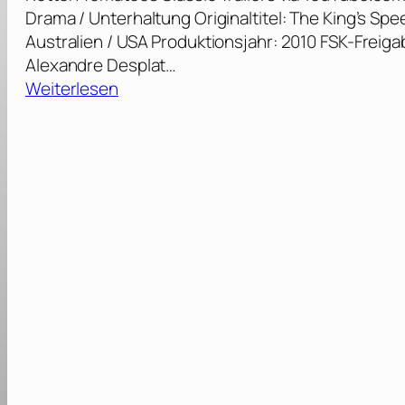
Drama / Unterhaltung Originaltitel: The King’s Spe
Australien / USA Produktionsjahr: 2010 FSK-Frei
Alexandre Desplat…
:
Weiterlesen
T
h
e
K
i
n
g
’
s
S
p
e
e