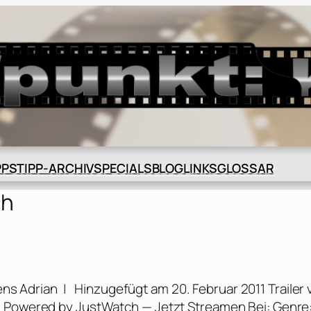
BLOG
GLOSSAR
PPS
TIPP-ARCHIV
SPECIALS
LINKS
ch
ens Adrian | Hinzugefügt am 20. Februar 2011 Trailer 
m Powered by JustWatch — Jetzt Streamen Bei: Genre