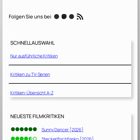
z
i
RSS-Feed
Instagram
Mastodon
Threads
Folgen Sie uns bei
l
l
a
M
SCHNELLAUSWAHL
i
n
Nur ausführliche Kritiken
u
s
O
Kritiken zu TV-Serien
n
e
Kritiken-Übersicht A-Z
[
2
0
2
NEUESTE FILMKRITIKEN
3
]
Sunny Dancer [2026]
Steckerlfischfiasko [2026]