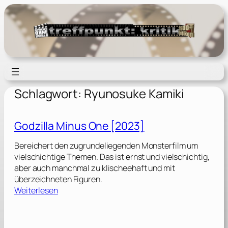
Zum
Inhalt
springen
Schlagwort:
Ryunosuke Kamiki
Godzilla Minus One [2023]
Bereichert den zugrundeliegenden Monsterfilm um
vielschichtige Themen. Das ist ernst und vielschichtig,
aber auch manchmal zu klischeehaft und mit
überzeichneten Figuren.
:
Weiterlesen
G
o
d