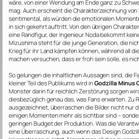
wäre, von einer Wendung am Ende ganz zu Schweig
mag. Auch erscheint die Charakterzeichnung von 
sentimental, als würden die emotionalen Momente
in sich gekehrt auftritt. Von den übrigen Charakte
eine Randfigur, der Ingenieur Noda bekommt kein
Mizushima steht für die junge Generation, die nic
Krieg für ihr Land kämpfen können, während all di
machen versuchen, dass er froh sein solle, es nic
So gelungen die inhaltlichen Aussagen sind, die 
kleiner Teil des Publikums wird in
Godzilla Minus
Monster darin für reichlich Zerstörung sorgen wi
diesbezüglich genau das, was Fans erwarten. Zu 
ausgezeichnet, überraschen die Bilder nicht nur d
einigen Momenten mehr als sichtbar sind – sond
geringen Budget der Produktion. Was die Verantwor
eine Überraschung, auch wenn das Design Godzill