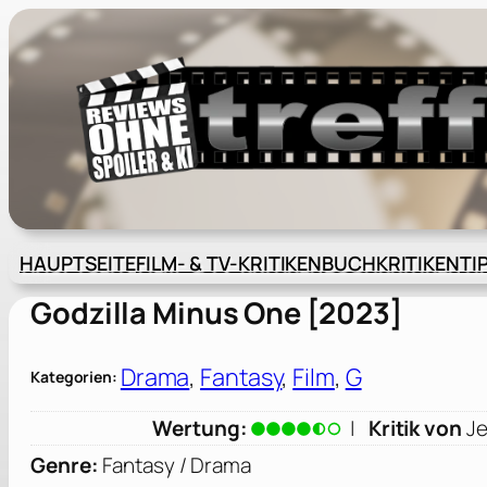
Zum
Inhalt
springen
HAUPTSEITE
FILM- & TV-KRITIKEN
BUCHKRITIKEN
TI
Godzilla Minus One [2023]
Drama
, 
Fantasy
, 
Film
, 
G
Kategorien:
Wertung:
|
Kritik von
Je
Genre:
Fantasy / Drama