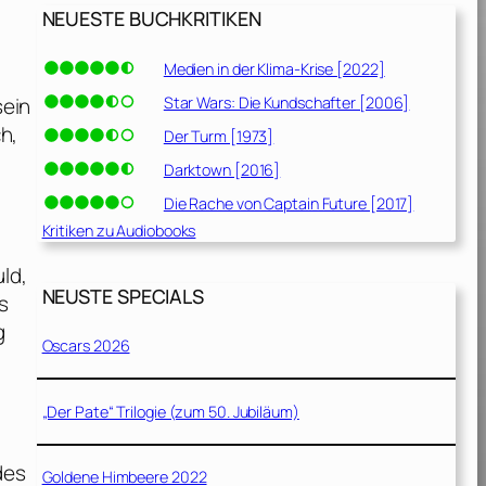
NEUESTE BUCHKRITIKEN
Medien in der Klima-Krise [2022]
Star Wars: Die Kundschafter [2006]
sein
h,
Der Turm [1973]
Darktown [2016]
Die Rache von Captain Future [2017]
Kritiken zu Audiobooks
ld,
NEUSTE SPECIALS
s
g
Oscars 2026
„Der Pate“ Trilogie (zum 50. Jubiläum)
des
Goldene Himbeere 2022