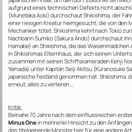
japanischen Insel, um den dort stationierten Mec
aufgrund eines technischen Defekts nicht absch
(
Munetaka Aoki
) durchschaut Shikishima, der Fahn
einer riesigen Kreatur heimgesucht, die von den M
Mechaniker tötet. Shikishima kehrt nach Tokio zur
Nachbarin Sumiko (
Sakura Ando
) durchschaut ihn
Hamabe
) an Shikishima, die das Waisenmädchen A
in Shikishimas Elternhaus, der sich seinen Unterha
zusammen mit seinen Schiffskameraden Kenji No
Yamada
) unter Kapitän Seiji Akitsu (
Kuranosuke Sa
japanische Festland genommen hat. Shikishima, de
erneut, alles zu verlieren …
Kritik:
Beinahe 70 Jahre nach dem einflussreichen ersten
Minus One
in mehrerlei Hinsicht zu den Anfängen
das titelgebende Monster hier für eine andere Art