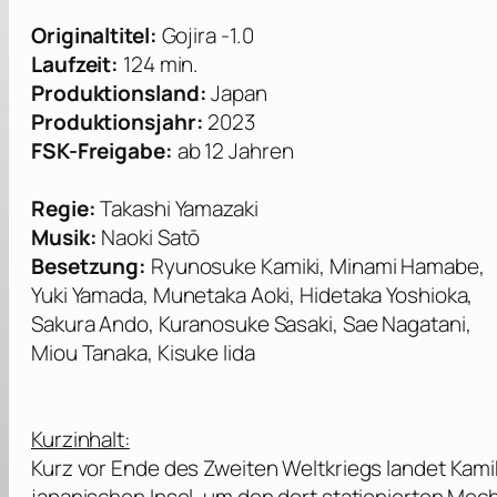
Originaltitel:
Gojira -1.0
Laufzeit:
124 min.
Produktionsland:
Japan
Produktionsjahr:
2023
FSK-Freigabe:
ab 12 Jahren
Regie:
Takashi Yamazaki
Musik:
Naoki Satō
Besetzung:
Ryunosuke Kamiki, Minami Hamabe,
Yuki Yamada, Munetaka Aoki, Hidetaka Yoshioka,
Sakura Ando, Kuranosuke Sasaki, Sae Nagatani,
Miou Tanaka, Kisuke Iida
Kurzinhalt:
Kurz vor Ende des Zweiten Weltkriegs landet Kamik