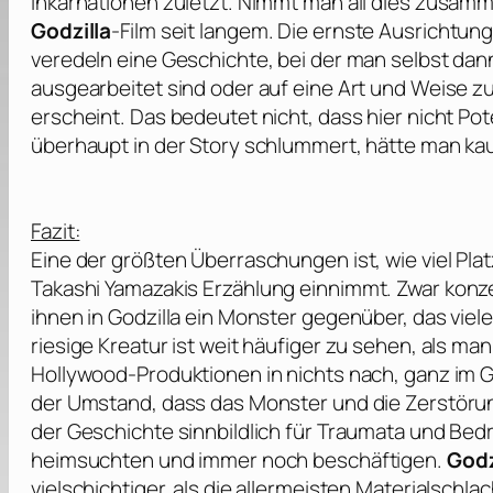
Inkarnationen zuletzt. Nimmt man all dies zusammen
Godzilla
-Film seit langem. Die ernste Ausrichtu
veredeln eine Geschichte, bei der man selbst dan
ausgearbeitet sind oder auf eine Art und Weise 
erscheint. Das bedeutet nicht, dass hier nicht Pot
überhaupt in der Story schlummert, hätte man k
Fazit:
Eine der größten Überraschungen ist, wie viel Plat
Takashi Yamazakis
Erzählung einnimmt. Zwar konzen
ihnen in Godzilla ein Monster gegenüber, das vie
riesige Kreatur ist weit häufiger zu sehen, als m
Hollywood-Produktionen in nichts nach, ganz im Ge
der Umstand, dass das Monster und die Zerstörung,
der Geschichte sinnbildlich für Traumata und Be
heimsuchten und immer noch beschäftigen.
Godz
vielschichtiger, als die allermeisten Materialschla