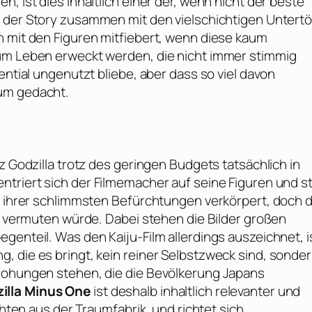
, ist dies inhaltlich einer der, wenn nicht der beste
ng der Story zusammen mit den vielschichtigen Untert
n mit den Figuren mitfiebert, wenn diese kaum
zum Leben erweckt werden, die nicht immer stimmig
ential ungenutzt bliebe, aber dass so viel davon
aum gedacht.
z Godzilla trotz des geringen Budgets tatsächlich in
triert sich der Filmemacher auf seine Figuren und st
le ihrer schlimmsten Befürchtungen verkörpert, doch d
an vermuten würde. Dabei stehen die Bilder großen
genteil. Was den Kaiju-Film allerdings auszeichnet, i
 die es bringt, kein reiner Selbstzweck sind, sonder
drohungen stehen, die die Bevölkerung Japans
illa Minus One
ist deshalb inhaltlich relevanter und
chten aus der Traumfabrik, und richtet sich