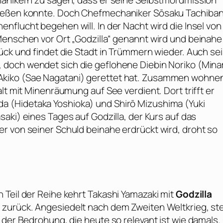
hanikern zu sagen, dass er seine Selbstmordmission
ließen konnte. Doch Chefmechaniker Sōsaku Tachiba
enflucht begehen will. In der Nacht wird die Insel von
enschen vor Ort „Godzilla“ genannt wird und beinahe 
ück und findet die Stadt in Trümmern wieder. Auch se
, doch wendet sich die geflohene Diebin Noriko (
Mina
kiko (
Sae Nagatani
) gerettet hat. Zusammen wohnen
lt mit Minenräumung auf See verdient. Dort trifft er
da (
Hidetaka Yoshioka
) und Shirō Mizushima (
Yuki
saki
) eines Tages auf Godzilla, der Kurs auf das
r von seiner Schuld beinahe erdrückt wird, droht so
 Teil der Reihe kehrt
Takashi Yamazaki
mit
Godzilla
 zurück. Angesiedelt nach dem Zweiten Weltkrieg, st
 der Bedrohung, die heute so relevant ist wie damals.