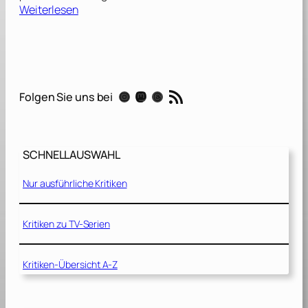
:
Weiterlesen
T
h
e
N
e
RSS-Feed
Instagram
Mastodon
Threads
Folgen Sie uns bei
w
W
e
s
SCHNELLAUSWAHL
t
[
Nur ausführliche Kritiken
2
0
2
Kritiken zu TV-Serien
5
]
Kritiken-Übersicht A-Z