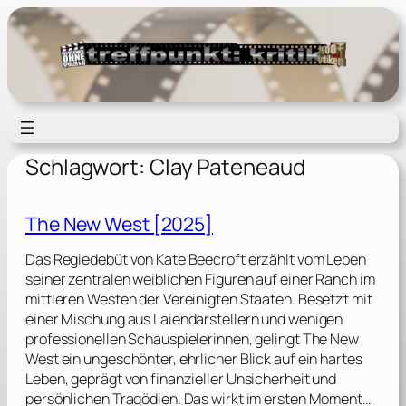
Zum
Inhalt
springen
Schlagwort:
Clay Pateneaud
The New West [2025]
Das Regiedebüt von Kate Beecroft erzählt vom Leben
seiner zentralen weiblichen Figuren auf einer Ranch im
mittleren Westen der Vereinigten Staaten. Besetzt mit
einer Mischung aus Laiendarstellern und wenigen
professionellen Schauspielerinnen, gelingt The New
West ein ungeschönter, ehrlicher Blick auf ein hartes
Leben, geprägt von finanzieller Unsicherheit und
persönlichen Tragödien. Das wirkt im ersten Moment…