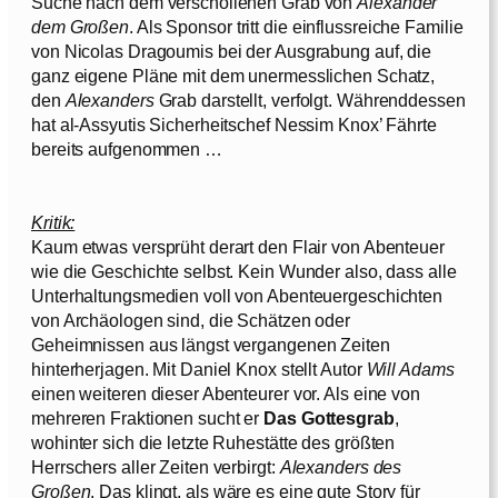
Suche nach dem verschollenen Grab von
Alexander
dem Großen
. Als Sponsor tritt die einflussreiche Familie
von Nicolas Dragoumis bei der Ausgrabung auf, die
ganz eigene Pläne mit dem unermesslichen Schatz,
den
Alexanders
Grab darstellt, verfolgt. Währenddessen
hat al-Assyutis Sicherheitschef Nessim Knox’ Fährte
bereits aufgenommen …
Kritik:
Kaum etwas versprüht derart den Flair von Abenteuer
wie die Geschichte selbst. Kein Wunder also, dass alle
Unterhaltungsmedien voll von Abenteuergeschichten
von Archäologen sind, die Schätzen oder
Geheimnissen aus längst vergangenen Zeiten
hinterherjagen. Mit Daniel Knox stellt Autor
Will Adams
einen weiteren dieser Abenteurer vor. Als eine von
mehreren Fraktionen sucht er
Das Gottesgrab
,
wohinter sich die letzte Ruhestätte des größten
Herrschers aller Zeiten verbirgt:
Alexanders des
Großen
. Das klingt, als wäre es eine gute Story für