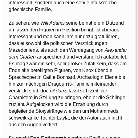
interessiert, sondern auch eine sehr einflussreiche
griechische Familie.
Zu sehen, wie
Will Adams
seine beinahe ein Dutzend
umfassenden Figuren in Position bringt, ist überaus
interessant und man kann ihm nur dazu gratulieren,
dass er sowohl die politischen Verstrickungen
Mazedoniens, als auch den Werdegang von
Alexander
dem Großen
ansprechend und verständlich aufarbeitet.
Es mag zwar ein sehr, sehr großer Zufall sein, dass am
Ende alle beteiligten Figuren, von Knox über die
Sprachexpertin Gaille Bonnard, Archäologin Elena bis
hin zur mächtigen Dragoumis-Familie miteinander
verstrickt sind, doch
Adams
lässt sich Zeit, die
Charaktere in Stellung zu bringen, ehe er die Schlinge
zuzieht. Aufgelockert wird die Erzählung durch
begleitende Storystränge wie den um Mohammeds
schwerkranke Tochter Layla, die der Autor auch nicht
aus den Augen verliert.
So macht
Das Gottesgrab
durchaus Spaß zu lesen