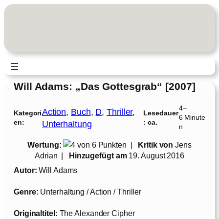
Zum
Inhalt
springen
Will Adams: „Das Gottesgrab“ [2007]
4–
Action
, 
Buch
, 
D
, 
Thriller
, 
Kategori
Lesedauer
6 Minute
en:
: ca.
Unterhaltung
n
Wertung:
|
Kritik von
Jens
Adrian
|
Hinzugefügt am
19. August 2016
Autor:
Will Adams
Genre:
Unterhaltung / Action / Thriller
Originaltitel:
The Alexander Cipher