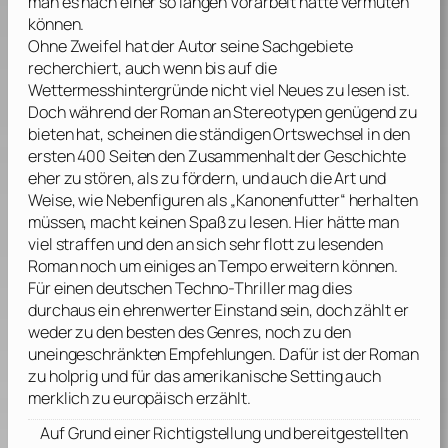
man es nach einer so langen Vorarbeit hätte vermuten
können.
Ohne Zweifel hat der Autor seine Sachgebiete
recherchiert, auch wenn bis auf die
Wettermesshintergründe nicht viel Neues zu lesen ist.
Doch während der Roman an Stereotypen genügend zu
bieten hat, scheinen die ständigen Ortswechsel in den
ersten 400 Seiten den Zusammenhalt der Geschichte
eher zu stören, als zu fördern, und auch die Art und
Weise, wie Nebenfiguren als „Kanonenfutter“ herhalten
müssen, macht keinen Spaß zu lesen. Hier hätte man
viel straffen und den an sich sehr flott zu lesenden
Roman noch um einiges an Tempo erweitern können.
Für einen deutschen Techno-Thriller mag dies
durchaus ein ehrenwerter Einstand sein, doch zählt er
weder zu den besten des Genres, noch zu den
uneingeschränkten Empfehlungen. Dafür ist der Roman
zu holprig und für das amerikanische Setting auch
merklich zu europäisch erzählt.
Auf Grund einer Richtigstellung und bereitgestellten