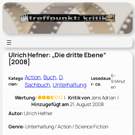
Zum
Inhalt
springen
Ulrich Hefner: „Die dritte Ebene“
[2008]
6–
Action
, 
Buch
, 
D
, 
Katego
Lesedaue
9 Minut
Sachbuch
, 
Unterhaltung
rien:
r: ca.
en
Wertung:
|
Kritik von
Jens Adrian
|
Hinzugefügt am
21. August 2008
Autor:
Ulrich Hefner
Genre:
Unterhaltung / Action / Science Fiction