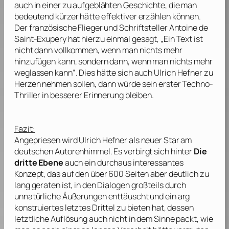
auch in einer zu aufgeblähten Geschichte, die man
bedeutend kürzer hätte effektiver erzählen können.
Der französische Flieger und Schriftsteller
Antoine de
Saint-Exupery
hat hierzu einmal gesagt, „Ein Text ist
nicht dann vollkommen, wenn man nichts mehr
hinzufügen kann, sondern dann, wenn man nichts mehr
weglassen kann“. Dies hätte sich auch
Ulrich Hefner
zu
Herzen nehmen sollen, dann würde sein erster Techno-
Thriller in besserer Erinnerung bleiben.
Fazit:
Angepriesen wird
Ulrich Hefner
als neuer Star am
deutschen Autorenhimmel. Es verbirgt sich hinter
Die
dritte Ebene
auch ein durchaus interessantes
Konzept, das auf den über 600 Seiten aber deutlich zu
lang geraten ist, in den Dialogen großteils durch
unnatürliche Äußerungen enttäuscht und ein arg
konstruiertes letztes Drittel zu bieten hat, dessen
letztliche Auflösung auch nicht in dem Sinne packt, wie