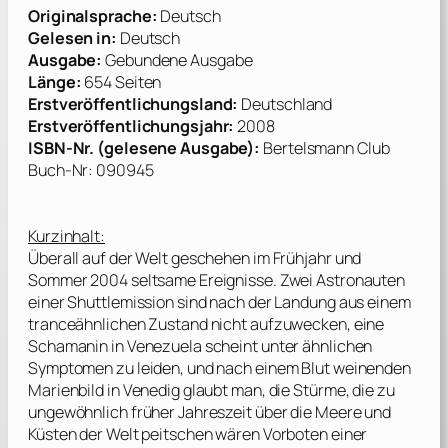
Originalsprache:
Deutsch
Gelesen in:
Deutsch
Ausgabe:
Gebundene Ausgabe
Länge:
654 Seiten
Erstveröffentlichungsland:
Deutschland
Erstveröffentlichungsjahr:
2008
ISBN-Nr. (gelesene Ausgabe):
Bertelsmann Club
Buch-Nr: 090945
Kurzinhalt:
Überall auf der Welt geschehen im Frühjahr und
Sommer 2004 seltsame Ereignisse. Zwei Astronauten
einer Shuttlemission sind nach der Landung aus einem
tranceähnlichen Zustand nicht aufzuwecken, eine
Schamanin in Venezuela scheint unter ähnlichen
Symptomen zu leiden, und nach einem Blut weinenden
Marienbild in Venedig glaubt man, die Stürme, die zu
ungewöhnlich früher Jahreszeit über die Meere und
Küsten der Welt peitschen wären Vorboten einer