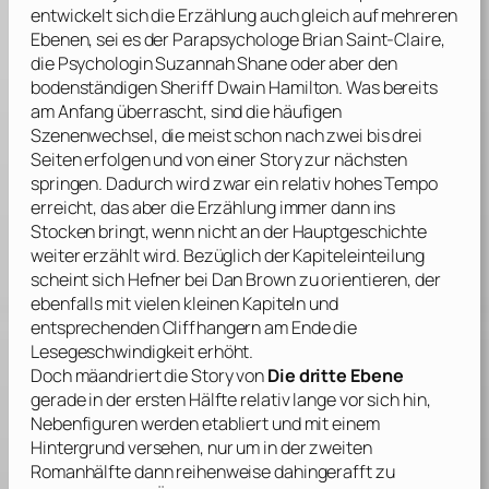
entwickelt sich die Erzählung auch gleich auf mehreren
Ebenen, sei es der Parapsychologe Brian Saint-Claire,
die Psychologin Suzannah Shane oder aber den
bodenständigen Sheriff Dwain Hamilton. Was bereits
am Anfang überrascht, sind die häufigen
Szenenwechsel, die meist schon nach zwei bis drei
Seiten erfolgen und von einer Story zur nächsten
springen. Dadurch wird zwar ein relativ hohes Tempo
erreicht, das aber die Erzählung immer dann ins
Stocken bringt, wenn nicht an der Hauptgeschichte
weiter erzählt wird. Bezüglich der Kapiteleinteilung
scheint sich
Hefner
bei
Dan Brown
zu orientieren, der
ebenfalls mit vielen kleinen Kapiteln und
entsprechenden Cliffhangern am Ende die
Lesegeschwindigkeit erhöht.
Doch mäandriert die Story von
Die dritte Ebene
gerade in der ersten Hälfte relativ lange vor sich hin,
Nebenfiguren werden etabliert und mit einem
Hintergrund versehen, nur um in der zweiten
Romanhälfte dann reihenweise dahingerafft zu