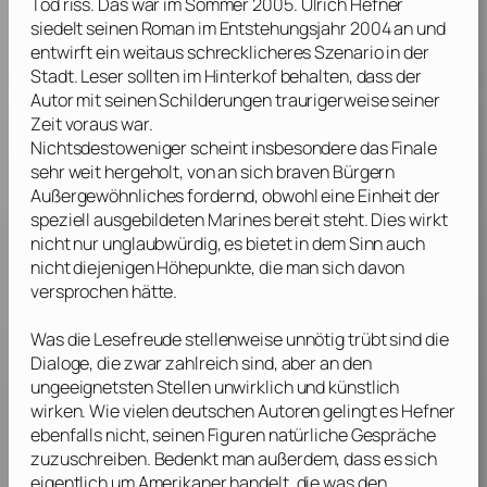
Tod riss. Das war im Sommer 2005.
Ulrich Hefner
siedelt seinen Roman im Entstehungsjahr 2004 an und
entwirft ein weitaus schrecklicheres Szenario in der
Stadt. Leser sollten im Hinterkof behalten, dass der
Autor mit seinen Schilderungen traurigerweise seiner
Zeit voraus war.
Nichtsdestoweniger scheint insbesondere das Finale
sehr weit hergeholt, von an sich braven Bürgern
Außergewöhnliches fordernd, obwohl eine Einheit der
speziell ausgebildeten Marines bereit steht. Dies wirkt
nicht nur unglaubwürdig, es bietet in dem Sinn auch
nicht diejenigen Höhepunkte, die man sich davon
versprochen hätte.
Was die Lesefreude stellenweise unnötig trübt sind die
Dialoge, die zwar zahlreich sind, aber an den
ungeeignetsten Stellen unwirklich und künstlich
wirken. Wie vielen deutschen Autoren gelingt es
Hefner
ebenfalls nicht, seinen Figuren natürliche Gespräche
zuzuschreiben. Bedenkt man außerdem, dass es sich
eigentlich um Amerikaner handelt, die was den