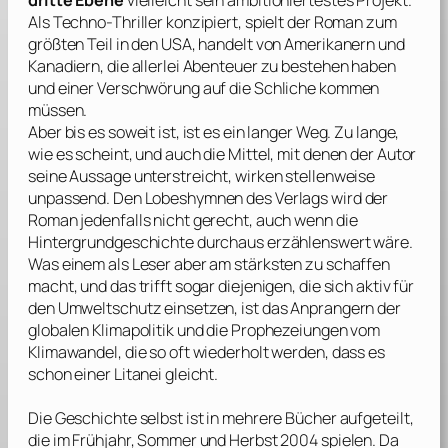
dritte Ebene
vielleicht sein ambitioniertestes Projekt.
Als Techno-Thriller konzipiert, spielt der Roman zum
größten Teil in den USA, handelt von Amerikanern und
Kanadiern, die allerlei Abenteuer zu bestehen haben
und einer Verschwörung auf die Schliche kommen
müssen.
Aber bis es soweit ist, ist es ein langer Weg. Zu lange,
wie es scheint, und auch die Mittel, mit denen der Autor
seine Aussage unterstreicht, wirken stellenweise
unpassend. Den Lobeshymnen des Verlags wird der
Roman jedenfalls nicht gerecht, auch wenn die
Hintergrundgeschichte durchaus erzählenswert wäre.
Was einem als Leser aber am stärksten zu schaffen
macht, und das trifft sogar diejenigen, die sich aktiv für
den Umweltschutz einsetzen, ist das Anprangern der
globalen Klimapolitik und die Prophezeiungen vom
Klimawandel, die so oft wiederholt werden, dass es
schon einer Litanei gleicht.
Die Geschichte selbst ist in mehrere Bücher aufgeteilt,
die im Frühjahr, Sommer und Herbst 2004 spielen. Da