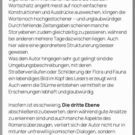
Wortschatz angeht meist auf noch einfachere
Konstruktionen und Ausdrücke ausweichen, klingen die
Worte noch hochgestochener – und unglaubwürdiger.
Durch fehlende Zeitangaben scheinen manche
Storyebenen zudem gleichzeitig zu passieren, während
bei anderen mehrere Tage dazwischen liegen. Auch
hier wäre eine geordnetere Strukturierung besser
gewesen.
Was dem Autor hingegen sehr gut gelingt sind die
Umgebungsbeschreibungen, mit deren
Straßenverläufen oder Schilderung der Flora und Fauna
ein lebendiges Bild im Kopf des Lesers erzeugt wird.
Auch wenn die Stürme entstehen vermittelt er die
Erscheinungen lebhaft und glaubwürdig.
Insofern ist es schwierig,
Die dritte Ebene
abschließend zu bewerten, denn während gute Ansätze
zu erkennen sind und auch manche Aspekte des
Romans überzeugen, verliert sich der Autor nicht nur in
mitunter unfreiwillig komischen Dialogen, sondern