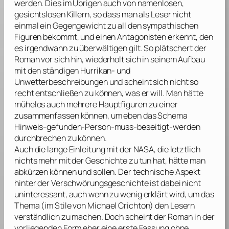
werden. Dies im Übrigen auch von namenlosen,
gesichtslosen Killern, so dass man als Leser nicht
einmal ein Gegengewicht zu all den sympathischen
Figuren bekommt, und einen Antagonisten erkennt, den
es irgendwann zu überwältigen gilt. So plätschert der
Roman vor sich hin, wiederholt sich in seinem Aufbau
mit den ständigen Hurrikan- und
Unwetterbeschreibungen und scheint sich nicht so
recht entschließen zu können, was er will. Man hätte
mühelos auch mehrere Hauptfiguren zu einer
zusammenfassen können, um eben das Schema
Hinweis-gefunden-Person-muss-beseitigt-werden
durchbrechen zu können.
Auch die lange Einleitung mit der NASA, die letztlich
nichts mehr mit der Geschichte zu tun hat, hätte man
abkürzen können und sollen. Der technische Aspekt
hinter der Verschwörungsgeschichte ist dabei nicht
uninteressant, auch wenn zu wenig erklärt wird, um das
Thema (im Stile von
Michael Crichton
) den Lesern
verständlich zu machen. Doch scheint der Roman in der
vorliegenden Form eher eine erste Fassung ohne