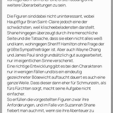
weitere Überarbeitungen zu sein.
Die Figuren sind dabei nicht uninteressant, wobei
Hauptfigur Brian Saint-Claire jedoch eine der
schwächsten, weil klischeebeladensten darstellt.
Shane hingegen überzeugt durch ihre menschliche
Seite und die Tatsache, dass sie eben nicht alles weiß
und kann, wohingegen Sheriff Hamilton ohne Frage der
größte Sympathieträger ist. Aber auch Wayne Chang
und James Paul sind grundsätzlich gut ausgearbeitet,
nur im eigentlichen Sinne verschenkt.
Eine richtige Entwicklung gibt es bei den Charakteren
nur in wenigen Fällen und bis ein eindeutig
gezeichneter Bösewicht auftaucht dauert es auch eine
ganze Weile. Dass dieser dann eher für Schmunzeln, als
fürs Fürchten sorgt, macht seine Aufgabe nicht
einfacher.
So erfüllen die vorgestellten Figuren zwar ihre
Anforderungen, und im Falle von Suzannah Shane
fiebert man auch mit, wenn sie ihre Abenteuer zu