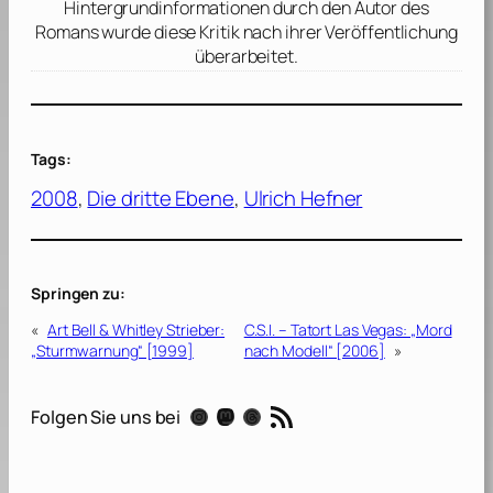
Hintergrundinformationen durch den Autor des
Romans wurde diese Kritik nach ihrer Veröffentlichung
überarbeitet.
Tags:
2008
, 
Die dritte Ebene
, 
Ulrich Hefner
Springen zu:
«
Art Bell & Whitley Strieber:
C.S.I. – Tatort Las Vegas: „Mord
„Sturmwarnung“ [1999]
nach Modell“ [2006]
»
RSS-Feed
Instagram
Mastodon
Threads
Folgen Sie uns bei