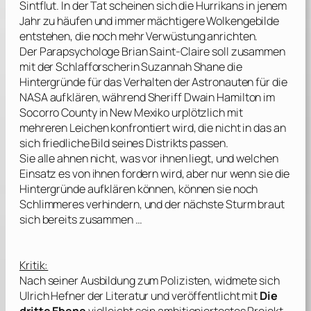
Sintflut. In der Tat scheinen sich die Hurrikans in jenem
Jahr zu häufen und immer mächtigere Wolkengebilde
entstehen, die noch mehr Verwüstung anrichten.
Der Parapsychologe Brian Saint-Claire soll zusammen
mit der Schlafforscherin Suzannah Shane die
Hintergründe für das Verhalten der Astronauten für die
NASA aufklären, während Sheriff Dwain Hamilton im
Socorro County in New Mexiko urplötzlich mit
mehreren Leichen konfrontiert wird, die nicht in das an
sich friedliche Bild seines Distrikts passen.
Sie alle ahnen nicht, was vor ihnen liegt, und welchen
Einsatz es von ihnen fordern wird, aber nur wenn sie die
Hintergründe aufklären können, können sie noch
Schlimmeres verhindern, und der nächste Sturm braut
sich bereits zusammen …
Kritik:
Nach seiner Ausbildung zum Polizisten, widmete sich
Ulrich Hefner
der Literatur und veröffentlicht mit
Die