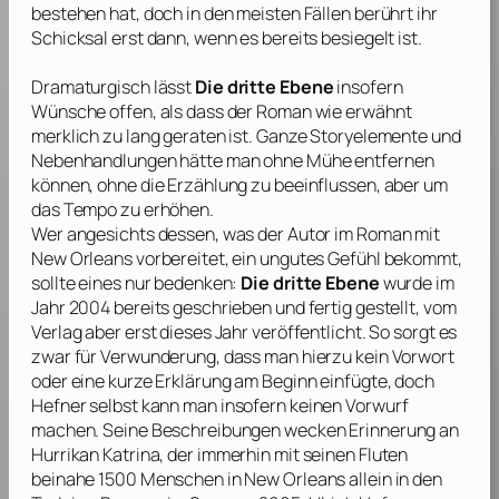
bestehen hat, doch in den meisten Fällen berührt ihr
Schicksal erst dann, wenn es bereits besiegelt ist.
Dramaturgisch lässt
Die dritte Ebene
insofern
Wünsche offen, als dass der Roman wie erwähnt
merklich zu lang geraten ist. Ganze Storyelemente und
Nebenhandlungen hätte man ohne Mühe entfernen
können, ohne die Erzählung zu beeinflussen, aber um
das Tempo zu erhöhen.
Wer angesichts dessen, was der Autor im Roman mit
New Orleans vorbereitet, ein ungutes Gefühl bekommt,
sollte eines nur bedenken:
Die dritte Ebene
wurde im
Jahr 2004 bereits geschrieben und fertig gestellt, vom
Verlag aber erst dieses Jahr veröffentlicht. So sorgt es
zwar für Verwunderung, dass man hierzu kein Vorwort
oder eine kurze Erklärung am Beginn einfügte, doch
Hefner
selbst kann man insofern keinen Vorwurf
machen. Seine Beschreibungen wecken Erinnerung an
Hurrikan
Katrina
, der immerhin mit seinen Fluten
beinahe 1500 Menschen in New Orleans allein in den