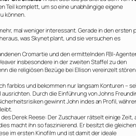
erten Teil komplett, um so eine unabhängige eigene
zu können.
ehr, mal weniger interessant. Gerade in den ersten 
heraus, was Skynet plant, und sie versuchen es
andenen Cromartie und den ermittelnden FBI-Agente
eaver insbesondere in der zweiten Staffel zu den
 die religiösen Bezüge bei Ellison vereinzelt störe
ich farblos und bekommen nur langsam Konturen – se
 ausrichten. Durch die Einführung von Johns Freundi
icherheitsrisiken gewinnt John indes an Profil, währe
eibt.
r des Derek Reese: Der Zuschauer rätselt einige Zeit, 
es macht ihn so faszinierend. Er besitzt die gleiche
e im ersten Kinofilm und ist damit der ideale