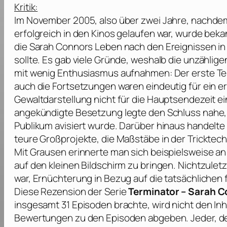
Kritik:
Im November 2005, also über zwei Jahre, nachd
erfolgreich in den Kinos gelaufen war, wurde beka
die Sarah Connors Leben nach den Ereignissen i
sollte. Es gab viele Gründe, weshalb die unzählig
mit wenig Enthusiasmus aufnahmen: Der erste Tei
auch die Fortsetzungen waren eindeutig für ein 
Gewaltdarstellung nicht für die Hauptsendezeit 
angekündigte Besetzung legte den Schluss nahe, 
Publikum avisiert wurde. Darüber hinaus handelte
teure Großprojekte, die Maßstäbe in der Tricktec
Mit Grausen erinnerte man sich beispielsweise an
auf den kleinen Bildschirm zu bringen. Nichtzule
war, Ernüchterung in Bezug auf die tatsächlichen f
Diese Rezension der Serie
Terminator – Sarah C
insgesamt 31 Episoden brachte, wird nicht den In
Bewertungen zu den Episoden abgeben. Jeder, der