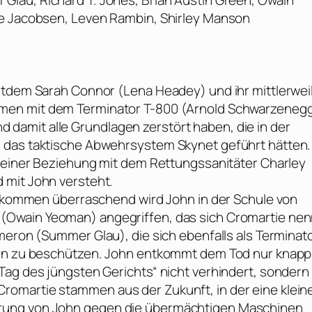
lau, Richard T. Jones, Brian Austin Green, Owain
ie Jacobsen, Leven Rambin, Shirley Manson
eitdem Sarah Connor (
Lena Headey
) und ihr mittlerwei
men mit dem Terminator T-800 (
Arnold Schwarzeneg
amit alle Grundlagen zerstört haben, die in der
 das taktische Abwehrsystem Skynet geführt hätten.
n einer Beziehung mit dem Rettungssanitäter Charley
d mit John versteht.
ollkommen überraschend wird John in der Schule von
 (
Owain Yeoman
) angegriffen, das sich Cromartie nen
meron (
Summer Glau
), die sich ebenfalls als Terminat
ihn zu beschützen. John entkommt dem Tod nur knapp
Tag des jüngsten Gerichts“ nicht verhindert, sondern
omartie stammen aus der Zukunft, in der eine klein
rung von John gegen die übermächtigen Maschinen