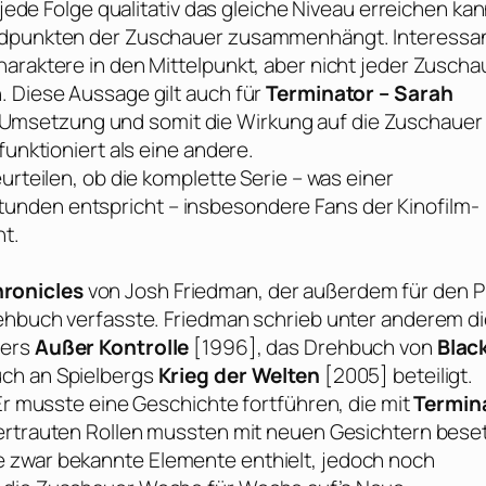
 jede Folge qualitativ das gleiche Niveau erreichen kan
andpunkten der Zuschauer zusammenhängt. Interessa
haraktere in den Mittelpunkt, aber nicht jeder Zuscha
. Diese Aussage gilt auch für
Terminator – Sarah
 Umsetzung und somit die Wirkung auf die Zuschauer
funktioniert als eine andere.
urteilen, ob die komplette Serie – was einer
unden entspricht – insbesondere Fans der Kinofilm-
ht.
ronicles
von
Josh Friedman
, der außerdem für den Pi
rehbuch verfasste.
Friedman
schrieb unter anderem di
llers
Außer Kontrolle
[1996], das Drehbuch von
Blac
uch an
Spielbergs
Krieg der Welten
[2005] beteiligt.
 Er musste eine Geschichte fortführen, die mit
Termin
vertrauten Rollen mussten mit neuen Gesichtern bese
 zwar bekannte Elemente enthielt, jedoch noch