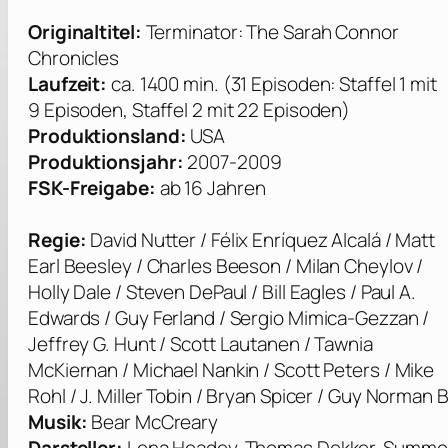
Originaltitel:
Terminator: The Sarah Connor
Chronicles
Laufzeit:
ca. 1400 min. (31 Episoden: Staffel 1 mit
9 Episoden, Staffel 2 mit 22 Episoden)
Produktionsland:
USA
Produktionsjahr:
2007-2009
FSK-Freigabe:
ab 16 Jahren
Regie:
David Nutter / Félix Enríquez Alcalá / Matt
Earl Beesley / Charles Beeson / Milan Cheylov /
Holly Dale / Steven DePaul / Bill Eagles / Paul A.
Edwards / Guy Ferland / Sergio Mimica-Gezzan /
Jeffrey G. Hunt / Scott Lautanen / Tawnia
McKiernan / Michael Nankin / Scott Peters / Mike
Rohl / J. Miller Tobin / Bryan Spicer / Guy Norman
Musik:
Bear McCreary