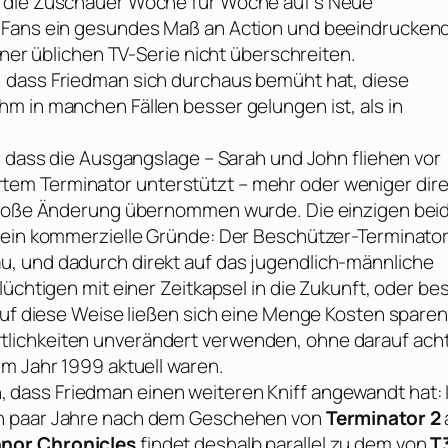
t die Zuschauer Woche für Woche auf’s Neue
n Fans ein gesundes Maß an Action und beeindrucken
iner üblichen TV-Serie nicht überschreiten.
, dass
Friedman
sich durchaus bemüht hat, diese
m in manchen Fällen besser gelungen ist, als in
, dass die Ausgangslage – Sarah und John fliehen vor
em Terminator unterstützt – mehr oder weniger dire
 große Änderung übernommen wurde. Die einzigen bei
rein kommerzielle Gründe: Der Beschützer-Terminator 
, und dadurch direkt auf das jugendlich-männliche
üchtigen mit einer Zeitkapsel in die Zukunft, oder be
Auf diese Weise ließen sich eine Menge Kosten sparen
lichkeiten unverändert verwenden, ohne darauf ach
im Jahr 1999 aktuell waren.
, dass
Friedman
einen weiteren Kniff angewandt hat: 
in paar Jahre nach dem Geschehen von
Terminator 2
nnor Chronicles
findet deshalb parallel zu dem von
T