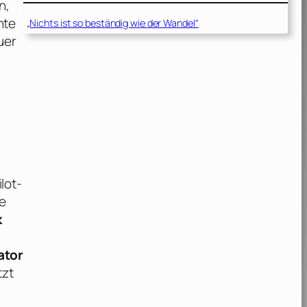
n,
nte
„Nichts ist so beständig wie der Wandel“
uer
lot-
e
k
ator
tzt