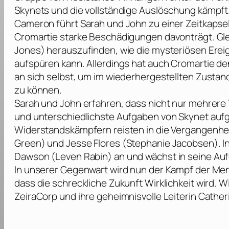
Skynets und die vollständige Auslöschung kämpft
Cameron führt Sarah und John zu einer Zeitkapsel 
Cromartie starke Beschädigungen davonträgt. Glei
Jones
) herauszufinden, wie die mysteriösen Erei
aufspüren kann. Allerdings hat auch Cromartie d
an sich selbst, um im wiederhergestellten Zustand
zu können.
Sarah und John erfahren, dass nicht nur mehrere
und unterschiedlichste Aufgaben von Skynet auf
Widerstandskämpfern reisten in die Vergangenheit
Green
) und Jesse Flores (
Stephanie Jacobsen
). 
Dawson (
Leven Rabin
) an und wächst in seine Au
In unserer Gegenwart wird nun der Kampf der Me
dass die schreckliche Zukunft Wirklichkeit wird
ZeiraCorp und ihre geheimnisvolle Leiterin Cathe