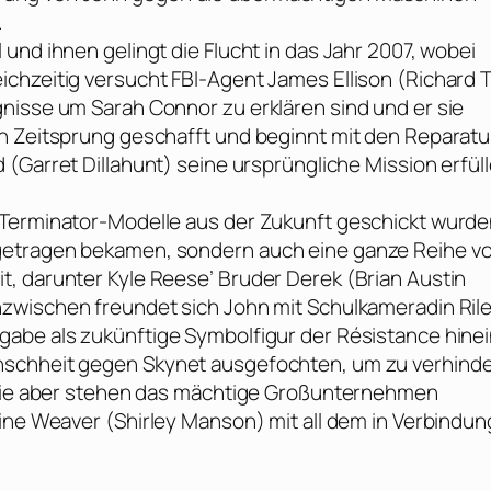
.
und ihnen gelingt die Flucht in das Jahr 2007, wobei
chzeitig versucht FBI-Agent James Ellison (
Richard T
gnisse um Sarah Connor zu erklären sind und er sie
en Zeitsprung geschafft und beginnt mit den Reparat
 (
Garret Dillahunt
) seine ursprüngliche Mission erfül
 Terminator-Modelle aus der Zukunft geschickt wurd
getragen bekamen, sondern auch eine ganze Reihe v
, darunter Kyle Reese’ Bruder Derek (
Brian Austin
Inzwischen freundet sich John mit Schulkameradin Ril
fgabe als zukünftige Symbolfigur der Résistance hinei
nschheit gegen Skynet ausgefochten, um zu verhinde
. Wie aber stehen das mächtige Großunternehmen
rine Weaver (
Shirley Manson
) mit all dem in Verbindu