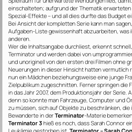
Spielraum für unerwartete Wendungen ließ, dami
einschalteten; aufgrund der Thematik erwartete
Spezial-Effekte – und all dies durfte das Budget e
Bei Ansicht der kompletten Serie kann man sagen
Aufgaben-Liste gewissenhaft abzuarbeiten, was ih
anderen.
Wer die Inhaltsangabe durchliest, erkennt schnell
Terminator und werden dabei von umprogrammiert
und unoriginell von den ersten drei Filmen ohne
Neuerungen in dieser Hinsicht hatten vermutlich 
nun ein Mädchen beziehungsweise eine junge Frau
Zielpublikum zugeschnitten. Ferner springen die Fl
in das Jahr 2007, dem Produktionsjahr der Serie. 
denn so konnte man Fahrzeuge, Computer und Ört
zu müssen, sich auf Objekte zu beschränken, die 
Bewanderte in der
Terminator
-Materie bemerken
Terminator 3
hieß es noch, dass Sarah Connor e
Leukämie gestorben ist.
Terminator – Sarah Co