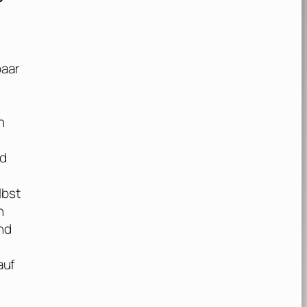
paar
n
nd
lbst
n
nd
auf
n