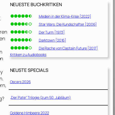
NEUESTE BUCHKRITIKEN
Medien in der Klima-Krise [2022]
.
Star Wars: Die Kundschafter [2006]
uren
Der Turm [1973]
len
Darktown [2016]
Die Rache von Captain Future [2017]
en
Kritiken zu Audiobooks
on
NEUSTE SPECIALS
ey
n.
Oscars 2026
rn,
„Der Pate“ Trilogie (zum 50. Jubiläum)
ng?
Goldene Himbeere 2022