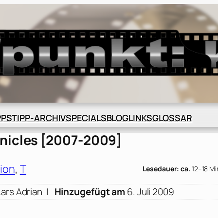
BLOG
GLOSSAR
PPS
TIPP-ARCHIV
SPECIALS
LINKS
nicles [2007-2009]
tion
, 
T
Lesedauer: ca.
12–18 Mi
Lars Adrian
|
Hinzugefügt am
6. Juli 2009