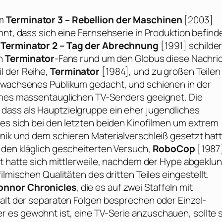
em
Terminator 3 – Rebellion der Maschinen
[2003]
nnt, dass sich eine Fernsehserie in Produktion befinde
n
Terminator 2 – Tag der Abrechnung
[1991] schilde
en
Terminator
-Fans rund um den Globus diese Nachri
l der Reihe,
Terminator
[1984], und zu großen Teilen
erwachsenes Publikum gedacht, und schienen in der
eines massentauglichen TV-Senders geeignet. Die
dass als Hauptzielgruppe ein eher jugendliches
 es sich bei den letzten beiden Kinofilmen um extrem
hnik und dem schieren Materialverschleiß gesetzt hat
 den kläglich gescheiterten Versuch,
RoboCop
[1987
tzt hatte sich mittlerweile, nachdem der Hype abgeklu
ilmischen Qualitäten des dritten Teiles eingestellt.
onnor Chronicles
, die es auf zwei Staffeln mit
halt der separaten Folgen besprechen oder Einzel-
 es gewohnt ist, eine TV-Serie anzuschauen, sollte 