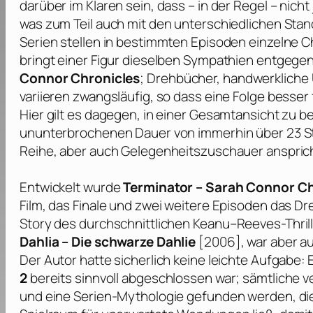
darüber im Klaren sein, dass – in der Regel – nicht
was zum Teil auch mit den unterschiedlichen St
Serien stellen in bestimmten Episoden einzelne C
bringt einer Figur dieselben Sympathien entgegen
Connor Chronicles
; Drehbücher, handwerkliche
variieren zwangsläufig, so dass eine Folge besser 
Hier gilt es dagegen, in einer Gesamtansicht zu be
ununterbrochenen Dauer von immerhin über 23 St
Reihe, aber auch Gelegenheitszuschauer anspric
Entwickelt wurde
Terminator – Sarah Connor Ch
Film, das Finale und zwei weitere Episoden das D
Story des durchschnittlichen
Keanu
–
Reeves
-Thri
Dahlia – Die schwarze Dahlie
[2006], war aber a
Der Autor hatte sicherlich keine leichte Aufgabe:
2
bereits sinnvoll abgeschlossen war; sämtliche 
und eine Serien-Mythologie gefunden werden, die