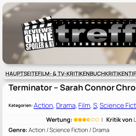
Zum
Inhalt
springen
HAUPTSEITE
FILM- & TV-KRITIKEN
BUCHKRITIKEN
TI
Terminator – Sarah Connor Chro
Action
, 
Drama
, 
Film
, 
S
, 
Science Fic
Kategorien:
Wertung:
|
Kritik von
Genre:
Action / Science Fiction / Drama