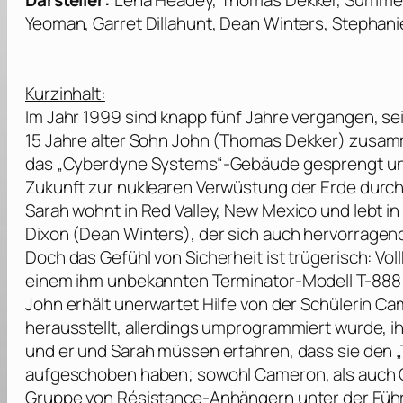
Darsteller:
Lena Headey, Thomas Dekker, Summer G
Yeoman, Garret Dillahunt, Dean Winters, Stephan
Kurzinhalt:
Im Jahr 1999 sind knapp fünf Jahre vergangen, s
15 Jahre alter Sohn John (
Thomas Dekker
) zusam
das „Cyberdyne Systems“-Gebäude gesprengt und d
Zukunft zur nuklearen Verwüstung der Erde durch
Sarah wohnt in Red Valley, New Mexico und lebt i
Dixon (
Dean Winters
), der sich auch hervorragen
Doch das Gefühl von Sicherheit ist trügerisch: V
einem ihm unbekannten Terminator-Modell T-888
John erhält unerwartet Hilfe von der Schülerin Ca
herausstellt, allerdings umprogrammiert wurde, 
und er und Sarah müssen erfahren, dass sie den „
aufgeschoben haben; sowohl Cameron, als auch Cr
Gruppe von Résistance-Anhängern unter der Füh