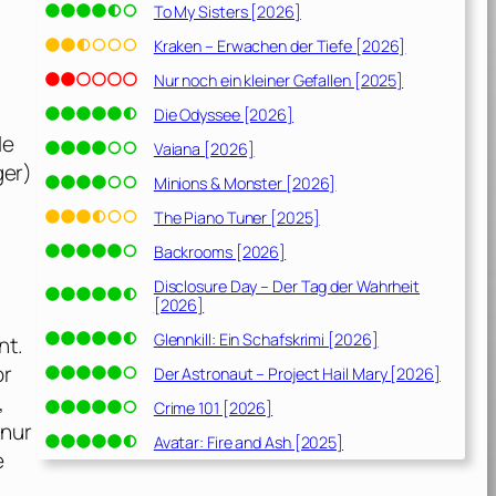
To My Sisters [2026]
Kraken – Erwachen der Tiefe [2026]
Nur noch ein kleiner Gefallen [2025]
Die Odyssee [2026]
le
Vaiana [2026]
ger
)
Minions & Monster [2026]
The Piano Tuner [2025]
Backrooms [2026]
Disclosure Day – Der Tag der Wahrheit
[2026]
Glennkill: Ein Schafskrimi [2026]
nt.
or
Der Astronaut – Project Hail Mary [2026]
,
Crime 101 [2026]
 nur
Avatar: Fire and Ash [2025]
e