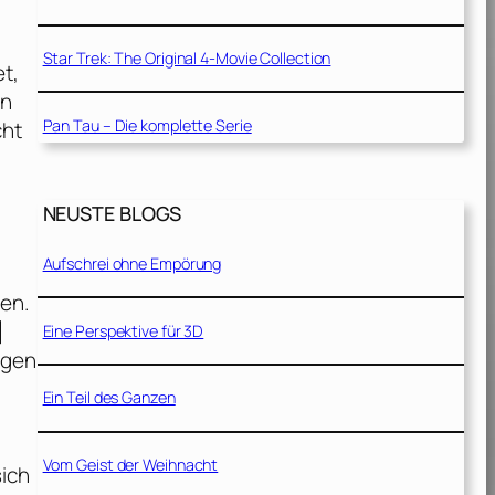
Star Trek: The Original 4-Movie Collection
t,
rn
Pan Tau – Die komplette Serie
cht
NEUSTE BLOGS
Aufschrei ohne Empörung
ten.
]
Eine Perspektive für 3D
ngen
Ein Teil des Ganzen
Vom Geist der Weihnacht
sich