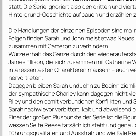
statt. Die Serie ignoriert also den dritten und vi
Hintergrund-Geschichte aufbauen und erzählen 
Die Handlungen der einzelnen Episoden sind mal m
Folgen finden Sarah und John meist etwas Neues 
zusammen mit Cameron zu verhindern.
Würze erhält das Ganze durch den wiederauferst
James Ellison, die sich zusammen mit Catherine W
interessantesten Charakteren mausern – auch wenn
hervortreten.
Dagegen bleiben Sarah und John zu Beginn zieml
der sympathische Charley kann dagegen nicht viel
Riley und den damit verbundenen Konflikten und S
Sarah nachwievor verbittert, kalt und abweisend bl
Einer der großen Pluspunkte der Serie ist die Figu
wessen Seite Reese tatsächlich steht und genau di
Führungsqualitäten und Ausstrahlung wie Kyle Rees