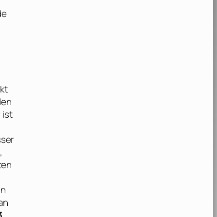
de
kt
den
ist
sser
,
ten
In
an
3