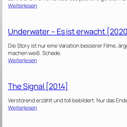
:
Weiterlesen
L
a
n
Underwater – Es ist erwacht [202
d
o
Die Story ist nur eine Variation besserer Filme, ärg
f
machen weiß. Schade.
B
:
Weiterlesen
a
U
d
n
[
d
The Signal [2014]
2
e
0
r
Verstörend erzählt und toll bebildert. Nur das End
2
w
:
Weiterlesen
4
a
T
]
t
h
e