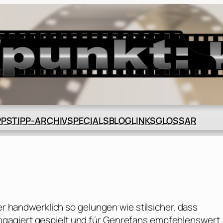
BLOG
GLOSSAR
PPS
TIPP-ARCHIV
SPECIALS
LINKS
ber handwerklich so gelungen wie stilsicher, dass
gagiert gespielt und für Genrefans empfehlenswert.