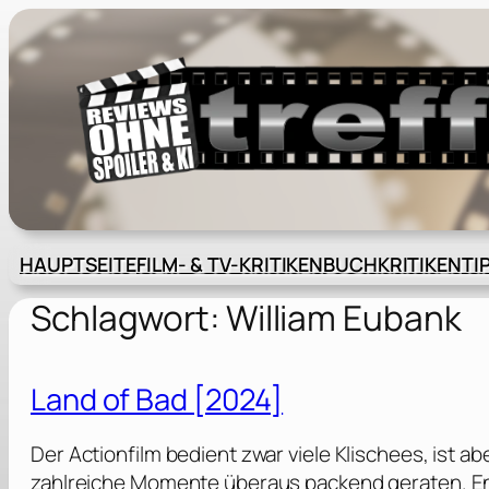
Zum
Inhalt
springen
HAUPTSEITE
FILM- & TV-KRITIKEN
BUCHKRITIKEN
TI
Schlagwort:
William Eubank
Land of Bad [2024]
Der Actionfilm bedient zwar viele Klischees, ist a
zahlreiche Momente überaus packend geraten. En