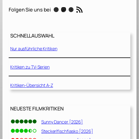
0
RSS-Feed
Instagram
Mastodon
Threads
Folgen Sie uns bei
0
[
2
0
SCHNELLAUSWAHL
2
0
Nur ausführliche Kritiken
]
Kritiken zu TV-Serien
Kritiken-Übersicht A-Z
NEUESTE FILMKRITIKEN
Sunny Dancer [2026]
Steckerlfischfiasko [2026]