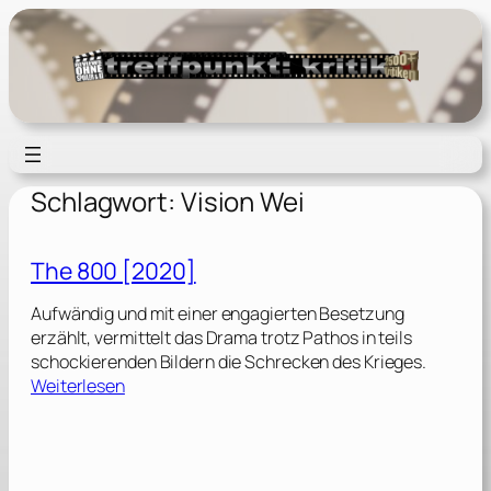
Zum
Inhalt
springen
Schlagwort:
Vision Wei
The 800 [2020]
Aufwändig und mit einer engagierten Besetzung
erzählt, vermittelt das Drama trotz Pathos in teils
schockierenden Bildern die Schrecken des Krieges.
:
Weiterlesen
T
h
e
8