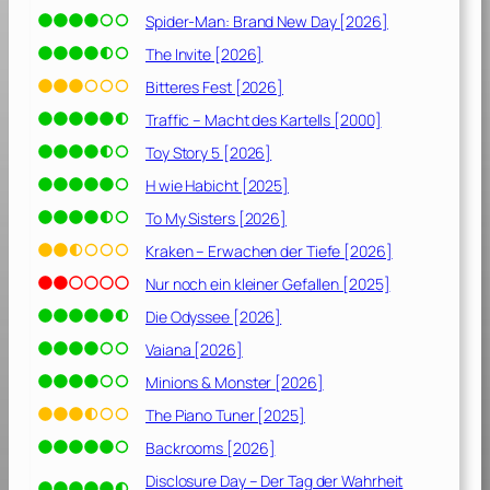
e
Spider-Man: Brand New Day [2026]
V
e
The Invite [2026]
r
Bitteres Fest [2026]
n
Traffic – Macht des Kartells [2000]
e
t
Toy Story 5 [2026]
[
H wie Habicht [2025]
2
To My Sisters [2026]
0
2
Kraken – Erwachen der Tiefe [2026]
0
Nur noch ein kleiner Gefallen [2025]
]
Die Odyssee [2026]
Vaiana [2026]
Minions & Monster [2026]
The Piano Tuner [2025]
Backrooms [2026]
Disclosure Day – Der Tag der Wahrheit