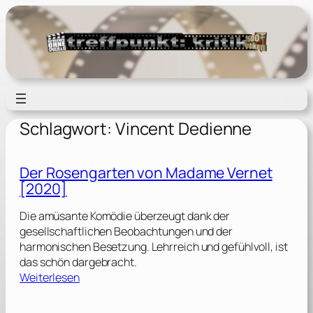
Zum
Inhalt
springen
Schlagwort:
Vincent Dedienne
Der Rosengarten von Madame Vernet
[2020]
Die amüsante Komödie überzeugt dank der
gesellschaftlichen Beobachtungen und der
harmonischen Besetzung. Lehrreich und gefühlvoll, ist
das schön dargebracht.
:
Weiterlesen
D
e