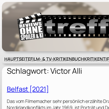
Zum
Inhalt
springen
HAUPTSEITE
FILM- & TV-KRITIKEN
BUCHKRITIKEN
TI
Schlagwort:
Victor Alli
Belfast [2021]
Das vom Filmemacher sehr persönlich erzählte Dr
Nordirlandkonflikts im Jahr 1969, ist Porträt und 