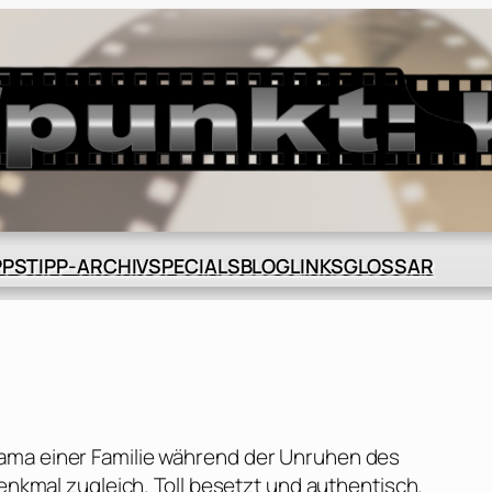
BLOG
GLOSSAR
PPS
TIPP-ARCHIV
SPECIALS
LINKS
ama einer Familie während der Unruhen des
Denkmal zugleich. Toll besetzt und authentisch.