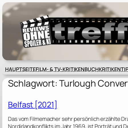
Zum
Inhalt
springen
HAUPTSEITE
FILM- & TV-KRITIKEN
BUCHKRITIKEN
TI
Schlagwort:
Turlough Conver
Belfast [2021]
Das vom Filmemacher sehr persönlich erzählte Dr
Nordirlandkonflikts im Jahr 1969, ist Porträt und 