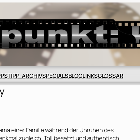
BLOG
GLOSSAR
PPS
TIPP-ARCHIV
SPECIALS
LINKS
y
ama einer Familie während der Unruhen des
Denkmal zugleich. Toll besetzt und authentisch.