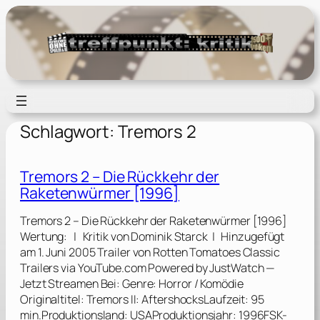
Zum
Inhalt
springen
Schlagwort:
Tremors 2
Tremors 2 – Die Rückkehr der
Raketenwürmer [1996]
Tremors 2 – Die Rückkehr der Raketenwürmer [1996]
Wertung: | Kritik von Dominik Starck | Hinzugefügt
am 1. Juni 2005 Trailer von Rotten Tomatoes Classic
Trailers via YouTube.com Powered by JustWatch —
Jetzt Streamen Bei: Genre: Horror / Komödie
Originaltitel: Tremors II: AftershocksLaufzeit: 95
min.Produktionsland: USAProduktionsjahr: 1996FSK-