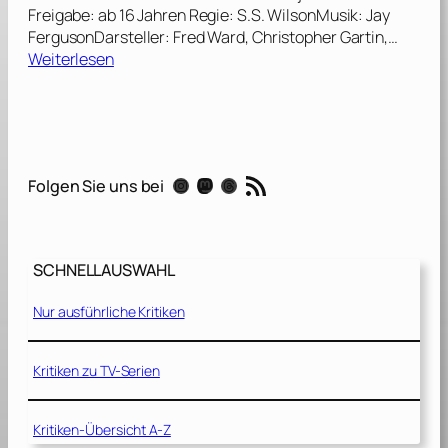
Freigabe: ab 16 Jahren Regie: S.S. WilsonMusik: Jay
FergusonDarsteller: Fred Ward, Christopher Gartin,…
:
Weiterlesen
T
r
e
m
o
RSS-Feed
Instagram
Mastodon
Threads
Folgen Sie uns bei
r
s
2
–
SCHNELLAUSWAHL
D
i
Nur ausführliche Kritiken
e
R
ü
Kritiken zu TV-Serien
c
k
Kritiken-Übersicht A-Z
k