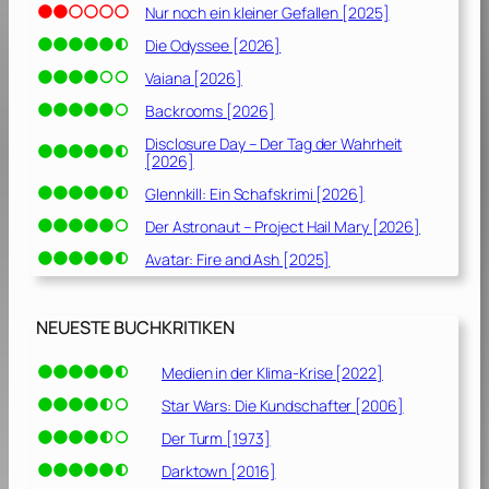
Nur noch ein kleiner Gefallen [2025]
9
9
Die Odyssee [2026]
6
Vaiana [2026]
]
Backrooms [2026]
Disclosure Day – Der Tag der Wahrheit
[2026]
Glennkill: Ein Schafskrimi [2026]
Der Astronaut – Project Hail Mary [2026]
Avatar: Fire and Ash [2025]
NEUESTE BUCHKRITIKEN
Medien in der Klima-Krise [2022]
Star Wars: Die Kundschafter [2006]
Der Turm [1973]
Darktown [2016]