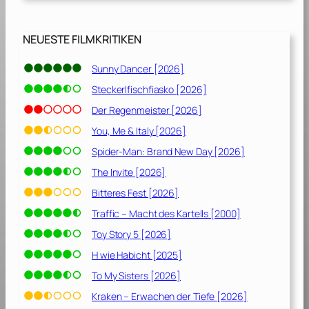
e
h
r
NEUESTE FILMKRITIKEN
d
e
Sunny Dancer [2026]
r
Steckerlfischfiasko [2026]
R
a
Der Regenmeister [2026]
k
You, Me & Italy [2026]
e
Spider-Man: Brand New Day [2026]
t
e
The Invite [2026]
n
Bitteres Fest [2026]
w
Traffic – Macht des Kartells [2000]
ü
r
Toy Story 5 [2026]
m
H wie Habicht [2025]
e
To My Sisters [2026]
r
[
Kraken – Erwachen der Tiefe [2026]
1