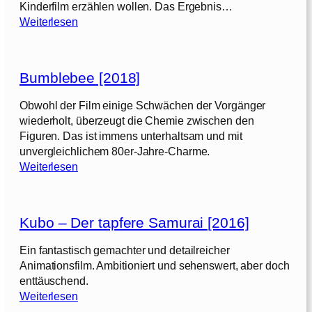
Kinderfilm erzählen wollen. Das Ergebnis…
:
Weiterlesen
M
a
s
Bumblebee [2018]
t
e
Obwohl der Film einige Schwächen der Vorgänger
r
wiederholt, überzeugt die Chemie zwischen den
s
Figuren. Das ist immens unterhaltsam und mit
o
unvergleichlichem 80er-Jahre-Charme.
f
:
Weiterlesen
t
B
h
u
e
m
U
Kubo – Der tapfere Samurai [2016]
b
n
l
Ein fantastisch gemachter und detailreicher
i
e
Animationsfilm. Ambitioniert und sehenswert, aber doch
v
b
enttäuschend.
e
e
:
Weiterlesen
r
e
K