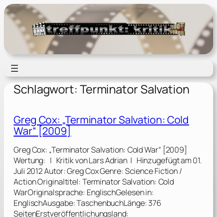
Zum
Inhalt
springen
Schlagwort:
Terminator Salvation
Greg Cox: „Terminator Salvation: Cold
War“ [2009]
Greg Cox: „Terminator Salvation: Cold War“ [2009]
Wertung: | Kritik von Lars Adrian | Hinzugefügt am 01.
Juli 2012 Autor: Greg Cox Genre: Science Fiction /
Action Originaltitel: Terminator Salvation: Cold
WarOriginalsprache: EnglischGelesen in:
EnglischAusgabe: TaschenbuchLänge: 376
SeitenErstveröffentlichungsland: