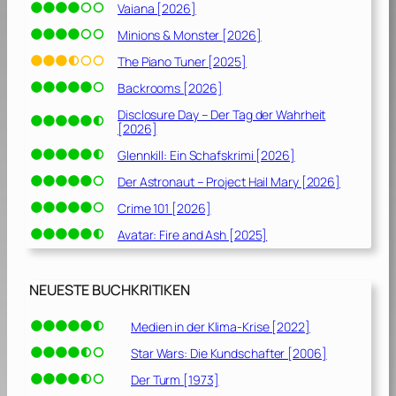
N
Vaiana [2026]
a
Minions & Monster [2026]
c
h
The Piano Tuner [2025]
d
Backrooms [2026]
e
Disclosure Day – Der Tag der Wahrheit
m
[2026]
F
Glennkill: Ein Schafskrimi [2026]
e
u
Der Astronaut – Project Hail Mary [2026]
e
Crime 101 [2026]
r
Avatar: Fire and Ash [2025]
“
[
2
NEUESTE BUCHKRITIKEN
0
0
Medien in der Klima-Krise [2022]
9
]
Star Wars: Die Kundschafter [2006]
Der Turm [1973]