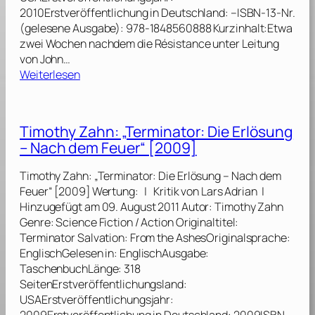
n
2010Erstveröffentlichung in Deutschland: –ISBN-13-Nr.
a
(gelesene Ausgabe): 978-1848560888 Kurzinhalt:Etwa
t
zwei Wochen nachdem die Résistance unter Leitung
o
von John…
r
:
Weiterlesen
S
T
a
i
l
m
v
Timothy Zahn: „Terminator: Die Erlösung
o
a
– Nach dem Feuer“ [2009]
t
t
h
i
Timothy Zahn: „Terminator: Die Erlösung – Nach dem
y
o
Feuer“ [2009] Wertung: | Kritik von Lars Adrian |
Z
n
Hinzugefügt am 09. August 2011 Autor: Timothy Zahn
a
:
Genre: Science Fiction / Action Originaltitel:
h
C
Terminator Salvation: From the AshesOriginalsprache:
n
o
EnglischGelesen in: EnglischAusgabe:
:
l
TaschenbuchLänge: 318
„
d
SeitenErstveröffentlichungsland:
T
W
USAErstveröffentlichungsjahr:
e
a
2009Erstveröffentlichung in Deutschland: 2009ISBN-