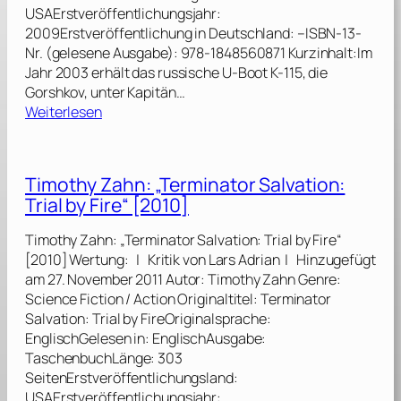
USAErstveröffentlichungsjahr:
2009Erstveröffentlichung in Deutschland: –ISBN-13-
Nr. (gelesene Ausgabe): 978-1848560871 Kurzinhalt:Im
Jahr 2003 erhält das russische U-Boot K-115, die
Gorshkov, unter Kapitän…
:
Weiterlesen
G
r
e
Timothy Zahn: „Terminator Salvation:
g
Trial by Fire“ [2010]
C
o
Timothy Zahn: „Terminator Salvation: Trial by Fire“
x
[2010] Wertung: | Kritik von Lars Adrian | Hinzugefügt
:
am 27. November 2011 Autor: Timothy Zahn Genre:
„
Science Fiction / Action Originaltitel: Terminator
T
Salvation: Trial by FireOriginalsprache:
e
EnglischGelesen in: EnglischAusgabe:
r
TaschenbuchLänge: 303
m
SeitenErstveröffentlichungsland:
i
USAErstveröffentlichungsjahr: