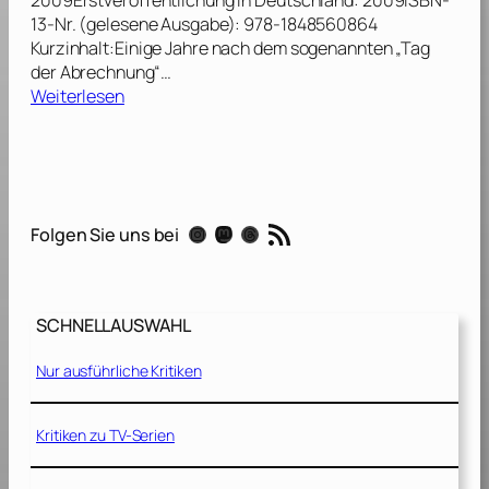
r
r
13-Nr. (gelesene Ausgabe): 978-1848560864
m
“
Kurzinhalt:Einige Jahre nach dem sogenannten „Tag
i
[
der Abrechnung“…
n
2
:
Weiterlesen
a
0
T
t
0
i
o
9
m
r
]
o
S
t
RSS-Feed
a
Instagram
Mastodon
Threads
Folgen Sie uns bei
h
l
y
v
Z
a
a
t
SCHNELLAUSWAHL
h
i
n
o
Nur ausführliche Kritiken
:
n
„
:
T
Kritiken zu TV-Serien
T
e
r
r