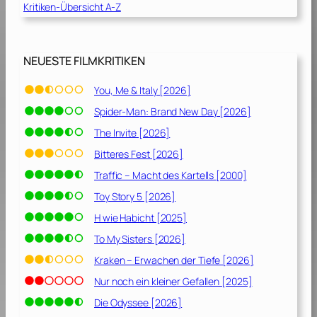
i
Kritiken-Übersicht A-Z
m
a
i
l
n
b
a
NEUESTE FILMKRITIKEN
y
t
F
o
You, Me & Italy [2026]
i
r
r
Spider-Man: Brand New Day [2026]
:
e
D
The Invite [2026]
“
i
Bitteres Fest [2026]
[
e
2
Traffic – Macht des Kartells [2000]
E
0
r
Toy Story 5 [2026]
1
l
H wie Habicht [2025]
0
ö
]
To My Sisters [2026]
s
u
Kraken – Erwachen der Tiefe [2026]
n
Nur noch ein kleiner Gefallen [2025]
g
Die Odyssee [2026]
–