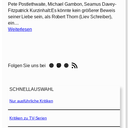
Pete Postlethwaite, Michael Gambon, Seamus Davey-
Fitzpatrick Kurzinhalt:Es könnte kein größerer Beweis
seiner Liebe sein, als Robert Thorn (Liev Schreiber),
ein…
:
Weiterlesen
D
a
s
O
m
RSS-Feed
Instagram
Mastodon
Threads
Folgen Sie uns bei
e
n
SCHNELLAUSWAHL
Nur ausführliche Kritiken
Kritiken zu TV-Serien