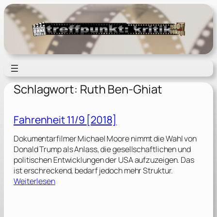
Zum
Inhalt
springen
Schlagwort:
Ruth Ben-Ghiat
Fahrenheit 11/9 [2018]
Dokumentarfilmer Michael Moore nimmt die Wahl von
Donald Trump als Anlass, die gesellschaftlichen und
politischen Entwicklungen der USA aufzuzeigen. Das
ist erschreckend, bedarf jedoch mehr Struktur.
:
Weiterlesen
F
a
h