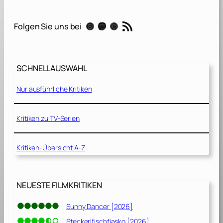
r
e
RSS-Feed
Instagram
Mastodon
Threads
Folgen Sie uns bei
n
h
e
i
SCHNELLAUSWAHL
t
Nur ausführliche Kritiken
1
1
/
Kritiken zu TV-Serien
9
[
Kritiken-Übersicht A-Z
2
0
1
8
NEUESTE FILMKRITIKEN
]
Sunny Dancer [2026]
Steckerlfischfiasko [2026]