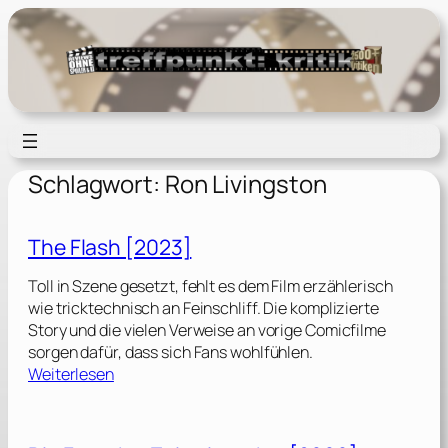
Zum
Inhalt
springen
Schlagwort:
Ron Livingston
The Flash [2023]
Toll in Szene gesetzt, fehlt es dem Film erzählerisch
wie tricktechnisch an Feinschliff. Die komplizierte
Story und die vielen Verweise an vorige Comicfilme
sorgen dafür, dass sich Fans wohlfühlen.
:
Weiterlesen
T
h
e