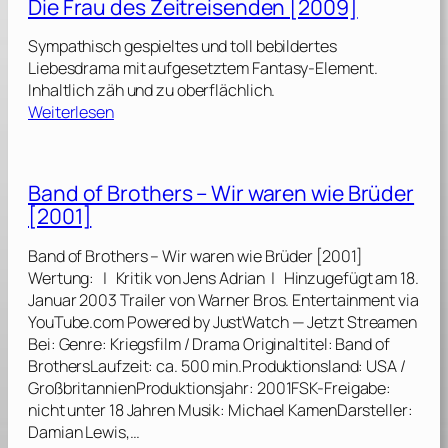
Die Frau des Zeitreisenden [2009]
F
l
Sympathisch gespieltes und toll bebildertes
a
Liebesdrama mit aufgesetztem Fantasy-Element.
s
Inhaltlich zäh und zu oberflächlich.
h
:
Weiterlesen
[
D
2
i
0
e
Band of Brothers – Wir waren wie Brüder
2
F
3
[2001]
r
]
a
Band of Brothers – Wir waren wie Brüder [2001]
u
Wertung: | Kritik von Jens Adrian | Hinzugefügt am 18.
d
Januar 2003 Trailer von Warner Bros. Entertainment via
e
YouTube.com Powered by JustWatch — Jetzt Streamen
s
Bei: Genre: Kriegsfilm / Drama Originaltitel: Band of
Z
BrothersLaufzeit: ca. 500 min.Produktionsland: USA /
e
GroßbritannienProduktionsjahr: 2001FSK-Freigabe:
i
nicht unter 18 Jahren Musik: Michael KamenDarsteller:
t
Damian Lewis,…
r