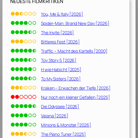
NEUESTE FILMKRITIKEN
r
e
You, Me & Italy [2026]
n
Spider-Man: Brand New Day [2026]
w
i
The Invite [2026]
e
Bitteres Fest [2026]
B
Traffic – Macht des Kartells [2000]
r
ü
Toy Story 5 [2026]
d
H wie Habicht [2025]
e
To My Sisters [2026]
r
[
Kraken – Erwachen der Tiefe [2026]
2
Nur noch ein kleiner Gefallen [2025]
0
Die Odyssee [2026]
0
1
Vaiana [2026]
]
Minions & Monster [2026]
The Piano Tuner [2025]