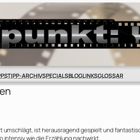
BLOG
GLOSSAR
PPS
TIPP-ARCHIV
SPECIALS
LINKS
yen
eit umschlägt, ist herausragend gespielt und fantastis
so intensiv wie die Erzählung nachwirkt.