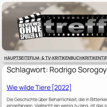
Zum
Inhalt
springen
HAUPTSEITE
FILM- & TV-KRITIKEN
BUCHKRITIKEN
TI
Schlagwort:
Rodrigo Sorogo
Wie wilde Tiere [2022]
Die Geschichte über Beharrlichkeit, die in Bitterk
eingefangen. Vielleicht ein wenig zu lang, ist das 