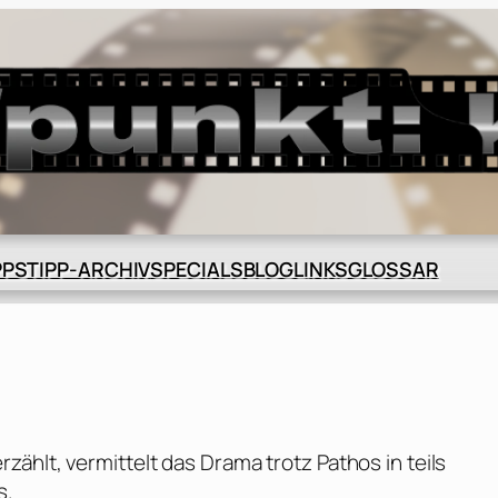
BLOG
GLOSSAR
PPS
TIPP-ARCHIV
SPECIALS
LINKS
ählt, vermittelt das Drama trotz Pathos in teils
s.