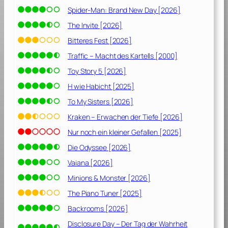
n
Spider-Man: Brand New Day [2026]
g
i
The Invite [2026]
n
Bitteres Fest [2026]
g
Traffic – Macht des Kartells [2000]
[
2
Toy Story 5 [2026]
0
H wie Habicht [2025]
2
To My Sisters [2026]
2
]
Kraken – Erwachen der Tiefe [2026]
Nur noch ein kleiner Gefallen [2025]
Die Odyssee [2026]
Vaiana [2026]
Minions & Monster [2026]
The Piano Tuner [2025]
Backrooms [2026]
Disclosure Day – Der Tag der Wahrheit