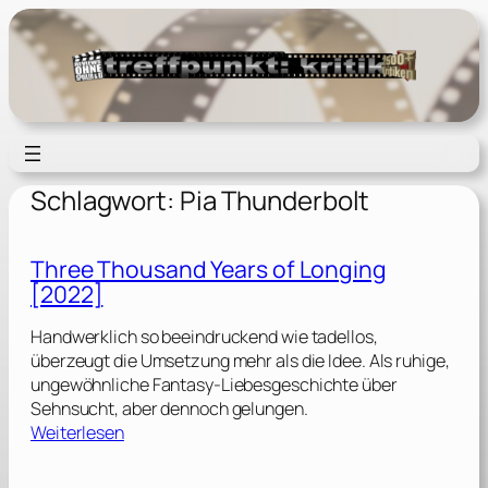
Zum
Inhalt
springen
Schlagwort:
Pia Thunderbolt
Three Thousand Years of Longing
[2022]
Handwerklich so beeindruckend wie tadellos,
überzeugt die Umsetzung mehr als die Idee. Als ruhige,
ungewöhnliche Fantasy-Liebesgeschichte über
Sehnsucht, aber dennoch gelungen.
:
Weiterlesen
T
h