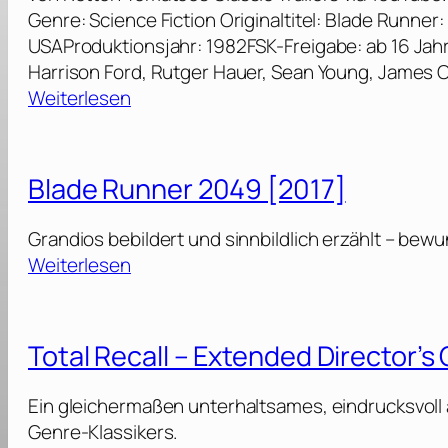
Genre: Science Fiction Originaltitel: Blade Runner:
USAProduktionsjahr: 1982FSK-Freigabe: ab 16 Jah
Harrison Ford, Rutger Hauer, Sean Young, James 
:
Weiterlesen
B
l
a
Blade Runner 2049 [2017]
d
e
Grandios bebildert und sinnbildlich erzählt – be
R
:
Weiterlesen
u
B
n
l
n
a
Total Recall – Extended Director’s
e
d
r
e
Ein gleichermaßen unterhaltsames, eindrucksvol
:
R
Genre-Klassikers.
F
u