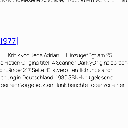
BN-Nr. (gelesene Ausgabe): 1-85798-813-2 Kurzinhalt
[1977]
g: | Kritik von Jens Adrian | Hinzugefügt am 25.
 Fiction Originaltitel: A Scanner DarklyOriginalsprach
hLänge: 217 SeitenErstveröffentlichungsland:
lichung in Deutschland: 1980ISBN-Nr. (gelesene
seinem Vorgesetzten Hank berichtet oder vor einer