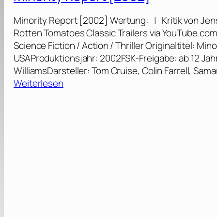
l
n
r
[
i
e
Minority Report [2002] Wertung: | Kritik von Jen
ä
2
p
r
Rotten Tomatoes Classic Trailers via YouTube.co
u
0
K
u
Science Fiction / Action / Thriller Originaltitel: M
m
1
.
n
USAProduktionsjahr: 2002FSK-Freigabe: ab 12 Jah
e
2
D
g
WilliamsDarsteller: Tom Cruise, Colin Farrell, Sa
n
]
i
[
:
Weiterlesen
R
c
1
M
o
k
9
i
b
:
9
n
o
„
0
o
t
D
]
r
e
e
i
r
r
t
v
d
y
o
u
R
n
n
e
e
k