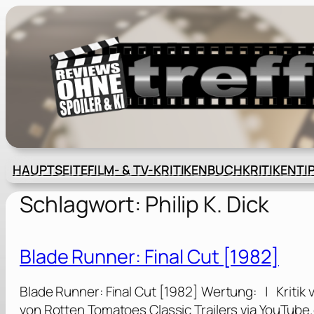
Zum
Inhalt
springen
HAUPTSEITE
FILM- & TV-KRITIKEN
BUCHKRITIKEN
TI
Schlagwort:
Philip K. Dick
Blade Runner: Final Cut [1982]
Blade Runner: Final Cut [1982] Wertung: | Kritik 
von Rotten Tomatoes Classic Trailers via YouTub