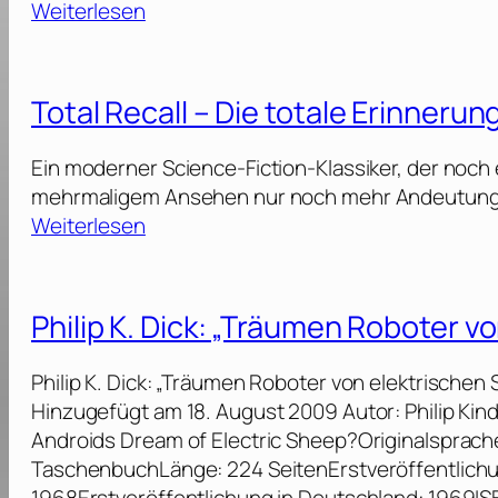
:
Weiterlesen
i
n
T
n
n
o
a
e
t
l
Total Recall – Die totale Erinnerun
r
a
C
2
l
u
Ein moderner Science-Fiction-Klassiker, der noch 
0
R
t
mehrmaligem Ansehen nur noch mehr Andeutungen 
4
e
[
:
Weiterlesen
9
c
1
T
[
a
9
o
2
l
8
t
0
Philip K. Dick: „Träumen Roboter v
l
2
a
1
]
l
7
Philip K. Dick: „Träumen Roboter von elektrischen
–
R
]
Hinzugefügt am 18. August 2009 Autor: Philip Kindr
E
e
Androids Dream of Electric Sheep?Originalsprach
x
c
TaschenbuchLänge: 224 SeitenErstveröffentlichu
t
a