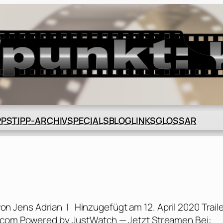
BLOG
GLOSSAR
PPS
TIPP-ARCHIV
SPECIALS
LINKS
von Jens Adrian | Hinzugefügt am 12. April 2020 Trail
e.com Powered by JustWatch — Jetzt Streamen Bei: