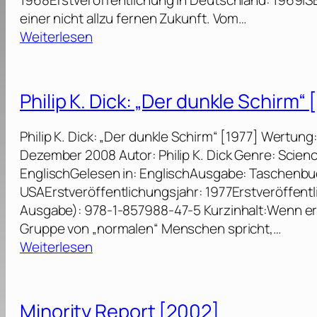
1968Erstveröffentlichung in Deutschland: 1969IS
e
l
einer nicht allzu fernen Zukunft. Vom…
n
l
:
Weiterlesen
d
P
e
–
h
d
D
i
D
Philip K. Dick: „Der dunkle Schirm“ 
i
l
i
e
i
r
Philip K. Dick: „Der dunkle Schirm“ [1977] Wertun
t
p
e
Dezember 2008 Autor: Philip K. Dick Genre: Science
o
K
c
EnglischGelesen in: EnglischAusgabe: Taschenbuc
t
.
t
USAErstveröffentlichungsjahr: 1977Erstveröffent
a
D
o
Ausgabe): 978-1-857988-47-5 Kurzinhalt:Wenn er 
l
i
r
Gruppe von „normalen“ Menschen spricht,…
e
c
’
:
Weiterlesen
E
k
s
P
r
:
C
h
i
„
u
i
n
Minority Report [2002]
T
t