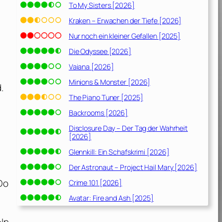
To My Sisters [2026]
Kraken – Erwachen der Tiefe [2026]
Nur noch ein kleiner Gefallen [2025]
Die Odyssee [2026]
Vaiana [2026]
Minions & Monster [2026]
.
The Piano Tuner [2025]
Backrooms [2026]
Disclosure Day – Der Tag der Wahrheit
[2026]
Glennkill: Ein Schafskrimi [2026]
Der Astronaut – Project Hail Mary [2026]
|
Do
Crime 101 [2026]
Avatar: Fire and Ash [2025]