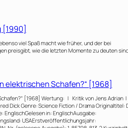
g [1990]
ebenso viel Spaß macht wie früher, und der bei
preisgibt, wie die letzten Momente zu deuten sind
on elektrischen Schafen?“ [1968]
 Schafen?“ [1968] Wertung: | Kritik von Jens Adrian 
ed Dick Genre: Science Fiction / Drama Originaltitel: 
e: EnglischGelesen in: EnglischAusgabe:
ngsland: USAErstveröffentlichungsjahr: