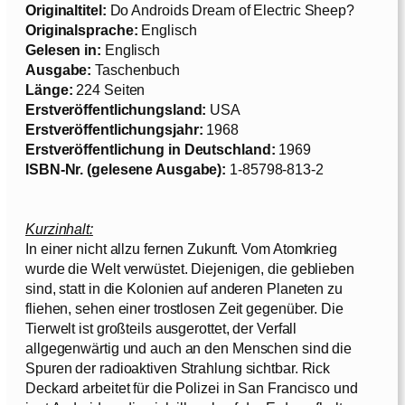
Originaltitel:
Do Androids Dream of Electric Sheep?
Originalsprache:
Englisch
Gelesen in
:
Englisch
Ausgabe:
Taschenbuch
Länge:
224 Seiten
Erstveröffentlichungsland:
USA
Erstveröffentl
ichungsjahr:
1968
Erstveröffentlich
ung in Deutschland:
1969
ISBN-Nr. (gelesene Ausgabe):
1-85798-813-2
Kurzinhalt:
In einer nicht allzu fernen Zukunft. Vom Atomkrieg
wurde die Welt verwüstet. Diejenigen, die geblieben
sind, statt in die Kolonien auf anderen Planeten zu
fliehen, sehen einer trostlosen Zeit gegenüber. Die
Tierwelt ist großteils ausgerottet, der Verfall
allgegenwärtig und auch an den Menschen sind die
Spuren der radioaktiven Strahlung sichtbar. Rick
Deckard arbeitet für die Polizei in San Francisco und