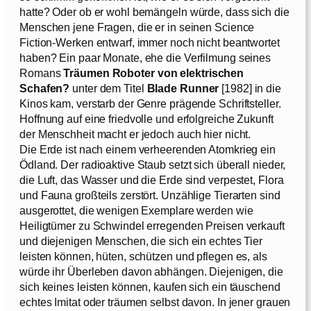
hatte? Oder ob er wohl bemängeln würde, dass sich die
Menschen jene Fragen, die er in seinen Science
Fiction-Werken entwarf, immer noch nicht beantwortet
haben? Ein paar Monate, ehe die Verfilmung seines
Romans
Träumen Roboter von elektrischen
Schafen?
unter dem Titel
Blade Runner
[1982] in die
Kinos kam, verstarb der Genre prägende Schriftsteller.
Hoffnung auf eine friedvolle und erfolgreiche Zukunft
der Menschheit macht er jedoch auch hier nicht.
Die Erde ist nach einem verheerenden Atomkrieg ein
Ödland. Der radioaktive Staub setzt sich überall nieder,
die Luft, das Wasser und die Erde sind verpestet, Flora
und Fauna großteils zerstört. Unzählige Tierarten sind
ausgerottet, die wenigen Exemplare werden wie
Heiligtümer zu Schwindel erregenden Preisen verkauft
und diejenigen Menschen, die sich ein echtes Tier
leisten können, hüten, schützen und pflegen es, als
würde ihr Überleben davon abhängen. Diejenigen, die
sich keines leisten können, kaufen sich ein täuschend
echtes Imitat oder träumen selbst davon. In jener grauen