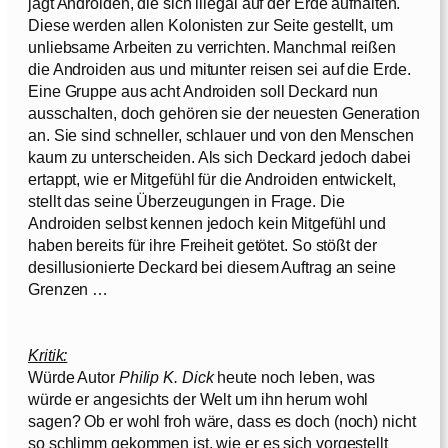
jagt Androiden, die sich illegal auf der Erde aufhalten.
Diese werden allen Kolonisten zur Seite gestellt, um
unliebsame Arbeiten zu verrichten. Manchmal reißen
die Androiden aus und mitunter reisen sei auf die Erde.
Eine Gruppe aus acht Androiden soll Deckard nun
ausschalten, doch gehören sie der neuesten Generation
an. Sie sind schneller, schlauer und von den Menschen
kaum zu unterscheiden. Als sich Deckard jedoch dabei
ertappt, wie er Mitgefühl für die Androiden entwickelt,
stellt das seine Überzeugungen in Frage. Die
Androiden selbst kennen jedoch kein Mitgefühl und
haben bereits für ihre Freiheit getötet. So stößt der
desillusionierte Deckard bei diesem Auftrag an seine
Grenzen …
Kritik:
Würde Autor
Philip K. Dick
heute noch leben, was
würde er angesichts der Welt um ihn herum wohl
sagen? Ob er wohl froh wäre, dass es doch (noch) nicht
so schlimm gekommen ist, wie er es sich vorgestellt