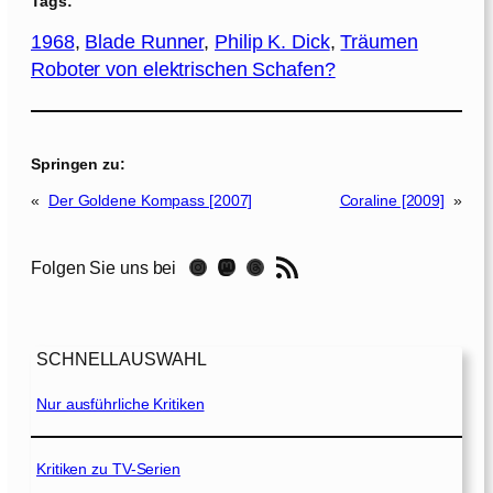
Tags:
1968
, 
Blade Runner
, 
Philip K. Dick
, 
Träumen
Roboter von elektrischen Schafen?
Springen zu:
«
Der Goldene Kompass [2007]
Coraline [2009]
»
RSS-Feed
Instagram
Mastodon
Threads
Folgen Sie uns bei
SCHNELLAUSWAHL
Nur ausführliche Kritiken
Kritiken zu TV-Serien