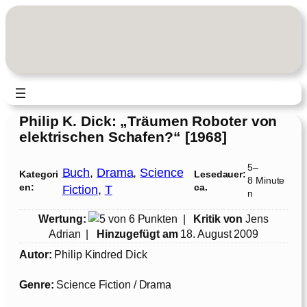
Zum
Inhalt
springen
Philip K. Dick: „Träumen Roboter von
elektrischen Schafen?“ [1968]
5–
Buch
, 
Drama
, 
Science
Kategori
Lesedauer:
8 Minute
en:
ca.
Fiction
, 
T
n
Wertung:
|
Kritik von
Jens
Adrian
|
Hinzugefügt am
18. August 2009
Autor:
Philip Kindred Dick
Genre:
Science Fiction / Drama