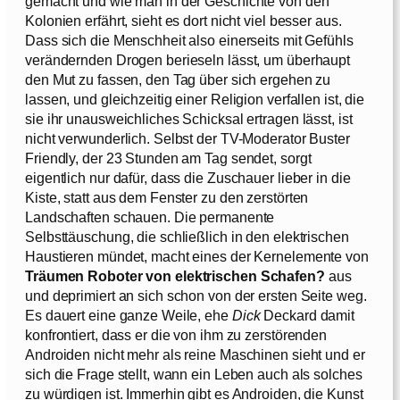
gemacht und wie man in der Geschichte von den
Kolonien erfährt, sieht es dort nicht viel besser aus.
Dass sich die Menschheit also einerseits mit Gefühls
verändernden Drogen berieseln lässt, um überhaupt
den Mut zu fassen, den Tag über sich ergehen zu
lassen, und gleichzeitig einer Religion verfallen ist, die
sie ihr unausweichliches Schicksal ertragen lässt, ist
nicht verwunderlich. Selbst der TV-Moderator Buster
Friendly, der 23 Stunden am Tag sendet, sorgt
eigentlich nur dafür, dass die Zuschauer lieber in die
Kiste, statt aus dem Fenster zu den zerstörten
Landschaften schauen. Die permanente
Selbsttäuschung, die schließlich in den elektrischen
Haustieren mündet, macht eines der Kernelemente von
Träumen Roboter von elektrischen Schafen?
aus
und deprimiert an sich schon von der ersten Seite weg.
Es dauert eine ganze Weile, ehe
Dick
Deckard damit
konfrontiert, dass er die von ihm zu zerstörenden
Androiden nicht mehr als reine Maschinen sieht und er
sich die Frage stellt, wann ein Leben auch als solches
zu würdigen ist. Immerhin gibt es Androiden, die Kunst