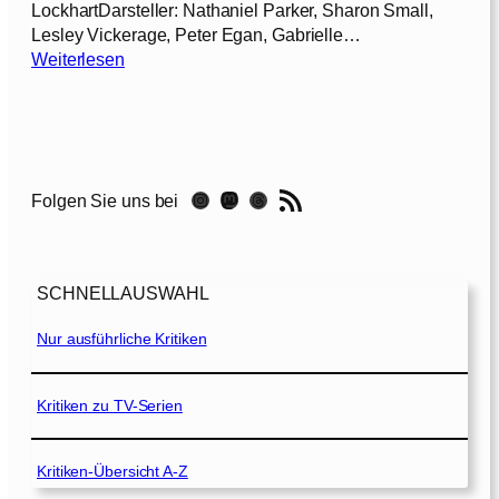
LockhartDarsteller: Nathaniel Parker, Sharon Small,
Lesley Vickerage, Peter Egan, Gabrielle…
:
Weiterlesen
M
e
i
n
i
RSS-Feed
Instagram
Mastodon
Threads
Folgen Sie uns bei
s
t
d
i
SCHNELLAUSWAHL
e
R
Nur ausführliche Kritiken
a
c
h
Kritiken zu TV-Serien
e
[
Kritiken-Übersicht A-Z
2