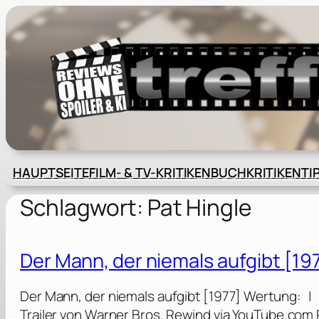
Zum
Inhalt
springen
HAUPTSEITE
FILM- & TV-KRITIKEN
BUCHKRITIKEN
TI
Schlagwort:
Pat Hingle
Der Mann, der niemals aufgibt [19
Der Mann, der niemals aufgibt [1977] Wertung: | 
Trailer von Warner Bros. Rewind via YouTube.com