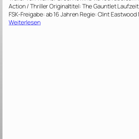
Action / Thriller Originaltitel: The Gauntlet Laufz
FSK-Freigabe: ab 16 Jahren Regie: Clint Eastwood M
:
Weiterlesen
D
e
r
M
a
n
n
,
d
e
r
n
i
e