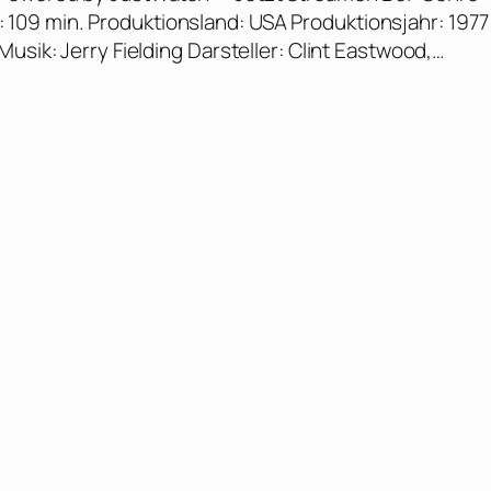
eit: 109 min. Produktionsland: USA Produktionsjahr: 1977
usik: Jerry Fielding Darsteller: Clint Eastwood,…