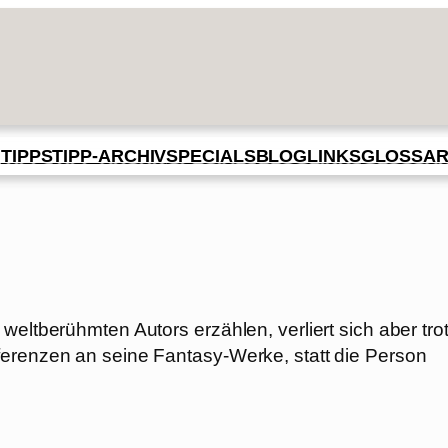
BLOG
GLOSSA
N
TIPPS
TIPP-ARCHIV
SPECIALS
LINKS
weltberühmten Autors erzählen, verliert sich aber tro
ferenzen an seine Fantasy-Werke, statt die Person