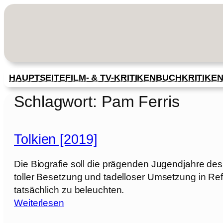
Zum
Inhalt
springen
HAUPTSEITE
FILM- & TV-KRITIKEN
BUCHKRITIKE
Schlagwort:
Pam Ferris
Tolkien [2019]
Die Biografie soll die prägenden Jugendjahre des 
toller Besetzung und tadelloser Umsetzung in Re
tatsächlich zu beleuchten.
:
Weiterlesen
T