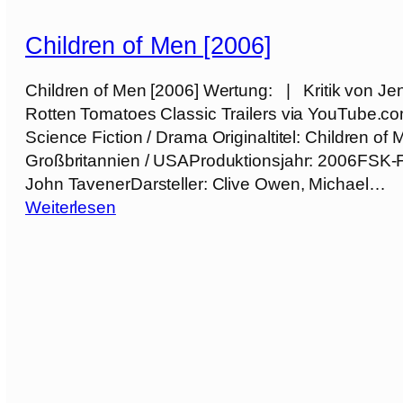
o
l
Children of Men [2006]
k
i
Children of Men [2006] Wertung: | Kritik von Je
e
Rotten Tomatoes Classic Trailers via YouTube.c
n
Science Fiction / Drama Originaltitel: Children o
[
Großbritannien / USAProduktionsjahr: 2006FSK-F
2
John TavenerDarsteller: Clive Owen, Michael…
0
:
Weiterlesen
1
C
9
h
]
i
l
d
r
e
n