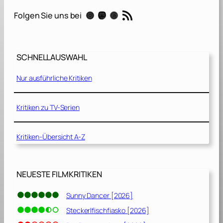
a
RSS-Feed
Instagram
Mastodon
Threads
Folgen Sie uns bei
t
i
o
n
SCHNELLAUSWAHL
–
Nur ausführliche Kritiken
B
r
o
Kritiken zu TV-Serien
k
e
Kritiken-Übersicht A-Z
n
A
r
r
NEUESTE FILMKRITIKEN
o
w
Sunny Dancer [2026]
[
Steckerlfischfiasko [2026]
1