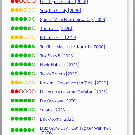
9
Der Regenmeister [2026]
9
You, Me & Italy [2026]
6
Spider-Man: Brand New Day [2026]
]
The Invite [2026]
Bitteres Fest [2026]
Traffic – Macht des Kartells [2000]
Toy Story 5 [2026]
H wie Habicht [2025]
To My Sisters [2026]
Kraken – Erwachen der Tiefe [2026]
Nur noch ein kleiner Gefallen [2025]
Die Odyssee [2026]
Vaiana [2026]
Backrooms [2026]
Disclosure Day – Der Tag der Wahrheit
[2026]