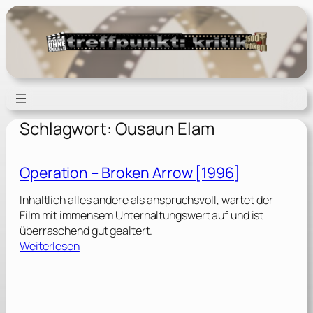
Zum
Inhalt
springen
Schlagwort:
Ousaun Elam
Operation – Broken Arrow [1996]
Inhaltlich alles andere als anspruchsvoll, wartet der
Film mit immensem Unterhaltungswert auf und ist
überraschend gut gealtert.
:
Weiterlesen
O
p
e
r