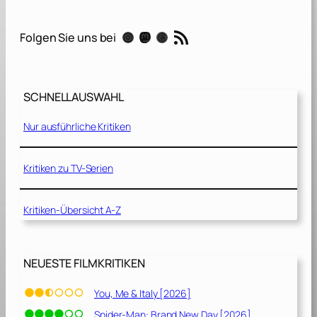
P
a
RSS-Feed
Instagram
Mastodon
Threads
Folgen Sie uns bei
t
e
2
SCHNELLAUSWAHL
[
1
Nur ausführliche Kritiken
9
7
4
Kritiken zu TV-Serien
]
Kritiken-Übersicht A-Z
NEUESTE FILMKRITIKEN
You, Me & Italy [2026]
Spider-Man: Brand New Day [2026]