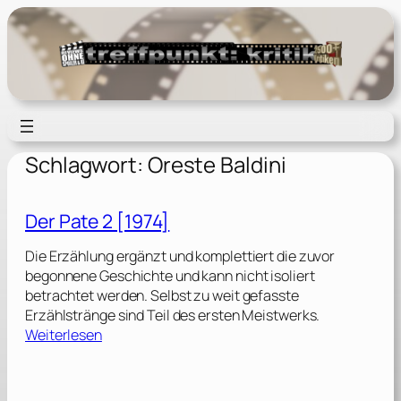
Zum
Inhalt
springen
Schlagwort:
Oreste Baldini
Der Pate 2 [1974]
Die Erzählung ergänzt und komplettiert die zuvor
begonnene Geschichte und kann nicht isoliert
betrachtet werden. Selbst zu weit gefasste
Erzählstränge sind Teil des ersten Meistwerks.
:
Weiterlesen
D
e
r