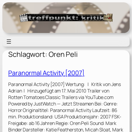
Zum
Inhalt
springen
Schlagwort:
Oren Peli
Paranormal Activity [2007]
Paranormal Activity [2007] Wertung: | Kritik von Jens
Adrian | Hinzugefügt am 17. Mai 2010 Trailer von
Rotten Tomatoes Classic Trailers via YouTube.com
Powered by JustWatch — Jetzt Streamen Bei: Genre:
Horror Originaltitel: Paranormal Activity Laufzeit: 86
min. Produktionsland: USA Produktionsjahr: 2007 FSK-
Freigabe: ab 16 Jahren Regie: Oren Peli Sound: Mark
Binder Darsteller: Katie Featherston, Micah Sloat, Mark