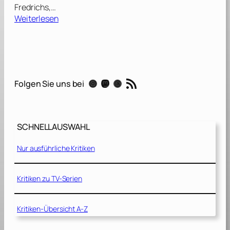
Fredrichs,…
:
Weiterlesen
P
a
r
a
n
RSS-Feed
Instagram
Mastodon
Threads
Folgen Sie uns bei
o
r
m
a
SCHNELLAUSWAHL
l
A
Nur ausführliche Kritiken
c
t
i
Kritiken zu TV-Serien
v
i
Kritiken-Übersicht A-Z
t
y