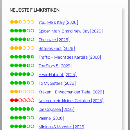
[
2
NEUESTE FILMKRITIKEN
0
0
You, Me & Italy [2026]
7
Spider-Man: Brand New Day [2026]
]
The Invite [2026]
Bitteres Fest [2026]
Traffic – Macht des Kartells [2000]
Toy Story 5 [2026]
H wie Habicht [2025]
To My Sisters [2026]
Kraken – Erwachen der Tiefe [2026]
Nur noch ein kleiner Gefallen [2025]
Die Odyssee [2026]
Vaiana [2026]
Minions & Monster [2026]